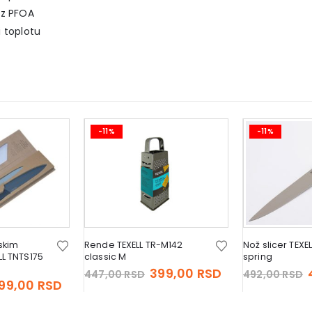
ez PFOA
 toplotu
-11%
-11%
skim
Rende TEXELL TR-M142
Nož slicer TEXE
L TNTS175
classic M
spring
Original
Current
399,00
RSD
447,00
RSD
492,00
RSD
riginal
Current
99,00
RSD
price
price
rice
price
was:
is:
as:
is:
447,00 RSD.
399,00 RSD.