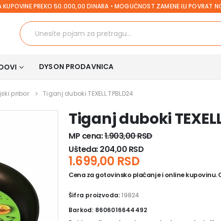
 KUPOVINE PREKO 50.000,00 DINARA • MOGUĆNOST ZAMENE ILI POVRAT 
DYSON PRODAVNICA
DOVI
ski pribor
Tiganj duboki TEXELL TPBLD24
Tiganj duboki TEXEL
MP cena:
1.903,00
RSD
Ušteda:
204,00
RSD
1.699,00
RSD
Cena za gotovinsko plaćanje i online kupovinu. Ce
Šifra proizvoda:
19824
Barkod: 8606016644492