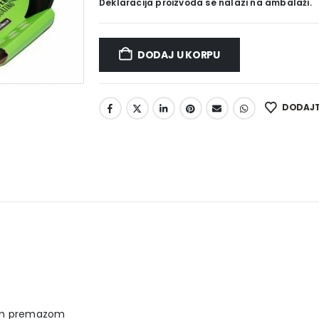
Deklaracija proizvoda se nalazi na ambalaži.
DODAJ U KORPU
DODAJTE
ium premazom