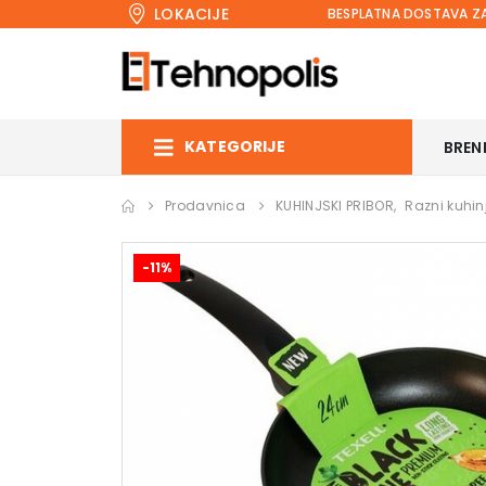
LOKACIJE
BESPLATNA DOSTAVA ZA
KATEGORIJE
BREN
Prodavnica
KUHINJSKI PRIBOR
,
Razni kuhinj
-11%