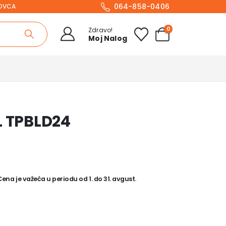
064-858-0406
NOVCA
0
Zdravo!
Moj Nalog
L TPBLD24
na je važeća u periodu od 1. do 31. avgust.