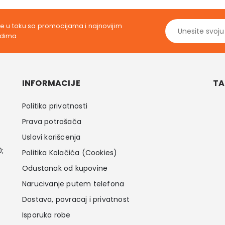
95,00 RSD.
799,00 RSD.
ite u toku sa promocijama i najnovijim
odima
INFORMACIJE
TA
Politika privatnosti
Prava potrošača
Uslovi korišcenja
0;
Politika Kolačića (Cookies)
Odustanak od kupovine
Narucivanje putem telefona
Dostava, povracaj i privatnost
Isporuka robe