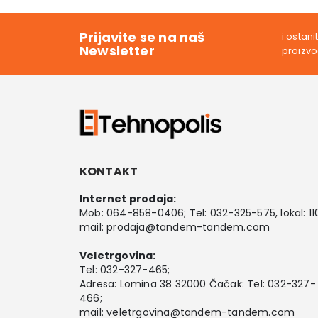
9,00 RSD.
499,00 RSD.
8
Prijavite se na naš
i ostan
Newsletter
proizv
KONTAKT
Internet prodaja:
Mob:
064-858-0406
; Tel:
032-325-575
, lokal: 11
mail:
prodaja@tandem-tandem.com
Veletrgovina:
Tel:
032-327-465
;
Adresa: Lomina 38 32000 Čačak: Tel: 032-327-
466;
mail:
veletrgovina@tandem-tandem.com