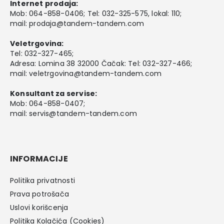
Internet prodaja:
Mob:
064-858-0406
; Tel:
032-325-575
, lokal: 110;
mail:
prodaja@tandem-tandem.com
Veletrgovina:
Tel:
032-327-465
;
Adresa: Lomina 38 32000 Čačak: Tel: 032-327-466;
mail:
veletrgovina@tandem-tandem.com
Konsultant za servise:
Mob:
064-858-0407
;
mail:
servis@tandem-tandem.com
INFORMACIJE
Politika privatnosti
Prava potrošača
Uslovi korišcenja
Politika Kolačića (Cookies)