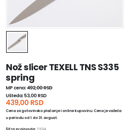
Nož slicer TEXELL TNS S335
spring
MP cena:
492,00
RSD
Ušteda:
53,00
RSD
439,00
RSD
Cena za gotovinsko plaćanje i online kupovinu. Cena je važeća
u periodu od 1. do 31. avgust.
Šifra proizvoda:
21014