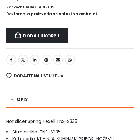
Barkod: 8606016649619
Deklaracija proizvoda se nalazi na ambalaži.
DODAJ U KORPU
DODAJTE NA LISTU ŽELJA
OPIS
Nož slicer Spring Texell TNS-S335
Šifra artikla: TNS-S335
Kategorije: KUHINJA, KUHINJSKI PRIBOR, NOŽEVI I