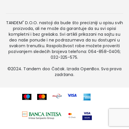
TANDEM" D.O.O. nastoji da bude što precizniji u opisu svih
proizvoda, ali ne može da garantuje da su svi opisi
kompletni i bez grešaka. Svi artikli prikazani na sajtu su
deo naše ponude i ne podrazumeva da su dostupni u
svakom trenutku. Raspoloživost robe možete proveriti
pozivanjem sledećih brojeva telefona: 064-858-0406;
032-325-575.
©2024. Tandem doo Čačak. Izrada
OpenBox
. Sva prava
zadržana.