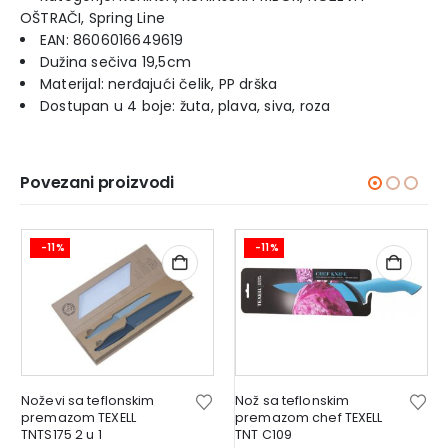
OŠTRAČI, Spring Line
EAN: 8606016649619
Dužina sečiva 19,5cm
Materijal: nerđajući čelik, PP drška
Dostupan u 4 boje: žuta, plava, siva, roza
Povezani proizvodi
-11%
-11%
Noževi sa teflonskim
Nož sa teflonskim
premazom TEXELL
premazom chef TEXELL
TNTS175 2 u 1
TNT C109