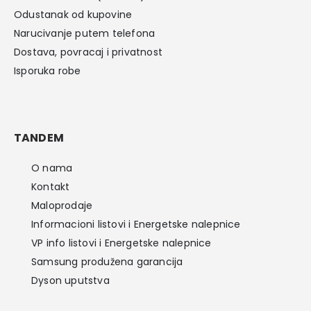
Odustanak od kupovine
Narucivanje putem telefona
Dostava, povracaj i privatnost
Isporuka robe
TANDEM
O nama
Kontakt
Maloprodaje
Informacioni listovi i Energetske nalepnice
VP info listovi i Energetske nalepnice
Samsung produžena garancija
Dyson uputstva