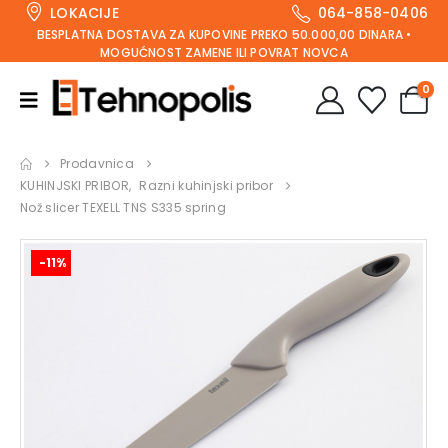
LOKACIJE
064-858-0406
BESPLATNA DOSTAVA ZA KUPOVINE PREKO 50.000,00 DINARA •
MOGUĆNOST ZAMENE ILI POVRAT NOVCA
0
Prodavnica
KUHINJSKI PRIBOR
,
Razni kuhinjski pribor
Nož slicer TEXELL TNS S335 spring
-11%