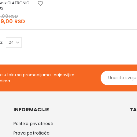
vnik CLATRONIC
32
Original
99,00
RSD
price
Current
99,00
RSD
was:
price
11.199,00 RSD.
is:
9.999,00 RSD.
i:
ite u toku sa promocijama i najnovijim
odima
INFORMACIJE
TA
Politika privatnosti
Prava potrošača