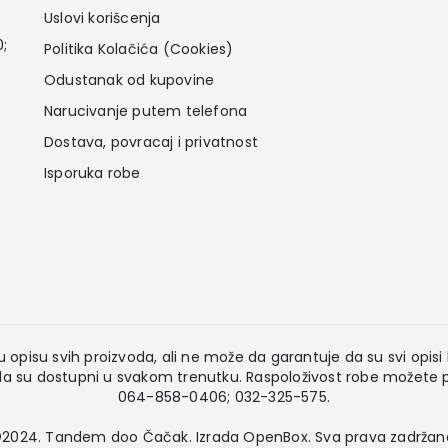
Uslovi korišcenja
0;
Politika Kolačića (Cookies)
Odustanak od kupovine
Narucivanje putem telefona
Dostava, povracaj i privatnost
Isporuka robe
 opisu svih proizvoda, ali ne može da garantuje da su svi opisi k
 su dostupni u svakom trenutku. Raspoloživost robe možete pr
064-858-0406; 032-325-575.
2024. Tandem doo Čačak. Izrada
OpenBox
. Sva prava zadržan