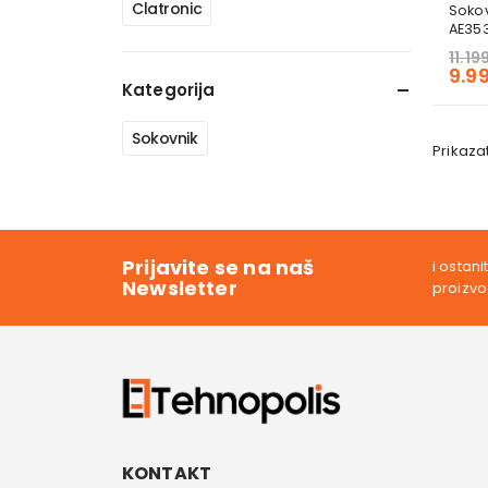
Clatronic
Soko
AE35
11.1
9.9
Kategorija
Sokovnik
Prikazat
Prijavite se na naš
i ostan
Newsletter
proizv
KONTAKT