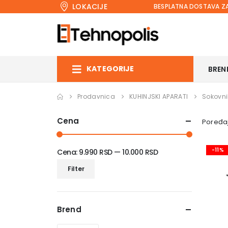
LOKACIJE
BESPLATNA DOSTAVA ZA
KATEGORIJE
BREN
Prodavnica
KUHINJSKI APARATI
Sokovni
Cena
Poređaj
-11%
Cena:
9.990 RSD
—
10.000 RSD
Minimalna
Maksimalna
Filter
cena
cena
Brend