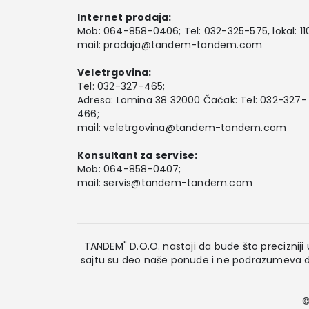
Internet prodaja:
Mob:
064-858-0406
; Tel:
032-325-575
, lokal: 11
mail:
prodaja@tandem-tandem.com
Veletrgovina:
Tel:
032-327-465
;
Adresa: Lomina 38 32000 Čačak: Tel: 032-327-
466;
mail:
veletrgovina@tandem-tandem.com
Konsultant za servise:
Mob:
064-858-0407
;
mail:
servis@tandem-tandem.com
TANDEM" D.O.O. nastoji da bude što precizniji u
sajtu su deo naše ponude i ne podrazumeva da
©