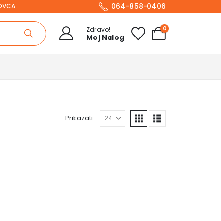
064-858-0406
NOVCA
0
Zdravo!
Moj Nalog
Prikazati: