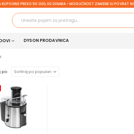
 KUPOVINE PREKO 50.000,00 DINARA • MOGUĆNOST ZAMENE ILI POVRAT 
DYSON PRODAVNICA
DOVI
k
 po: