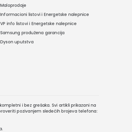
Maloprodaje
Informacioni listovi i Energetske nalepnice
VP info listovi i Energetske nalepnice
Samsung produžena garancija
Dyson uputstva
ompletni i bez grešaka. Svi artikli prikazani na
overiti pozivanjem sledećih brojeva telefona:
a.