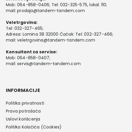
Mob:
064-858-0406
; Tel:
032-325-575
, lokal: 110;
mail:
prodaja@tandem-tandem.com
Veletrgovina:
Tel:
032-327-465
;
Adresa: Lomina 38 32000 Čačak: Tel: 032-327-466;
mail:
veletrgovina@tandem-tandem.com
Konsultant za servise:
Mob:
064-858-0407
;
mail:
servis@tandem-tandem.com
INFORMACIJE
Politika privatnosti
Prava potrošača
Uslovi korišcenja
Politika Kolačića (Cookies)