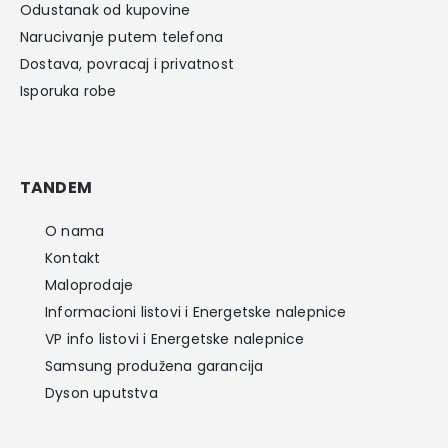
Odustanak od kupovine
Narucivanje putem telefona
Dostava, povracaj i privatnost
Isporuka robe
TANDEM
O nama
Kontakt
Maloprodaje
Informacioni listovi i Energetske nalepnice
VP info listovi i Energetske nalepnice
Samsung produžena garancija
Dyson uputstva