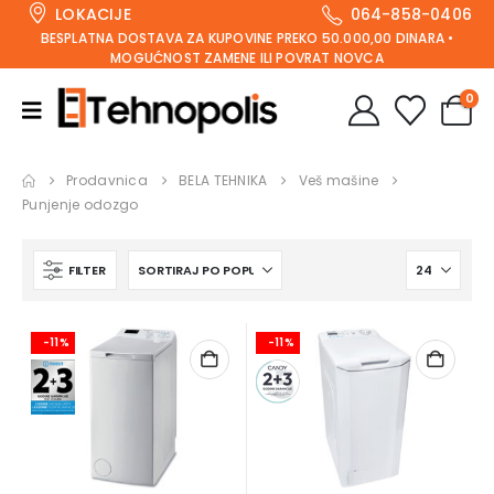
LOKACIJE
064-858-0406
BESPLATNA DOSTAVA ZA KUPOVINE PREKO 50.000,00 DINARA •
MOGUĆNOST ZAMENE ILI POVRAT NOVCA
0
Prodavnica
BELA TEHNIKA
Veš mašine
Punjenje odozgo
FILTER
-11%
-11%