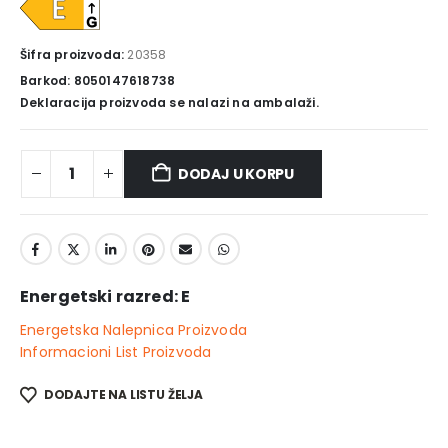
Šifra proizvoda:
20358
Barkod: 8050147618738
Deklaracija proizvoda se nalazi na ambalaži.
DODAJ U KORPU
Energetski razred: E
Energetska Nalepnica Proizvoda
Informacioni List Proizvoda
DODAJTE NA LISTU ŽELJA