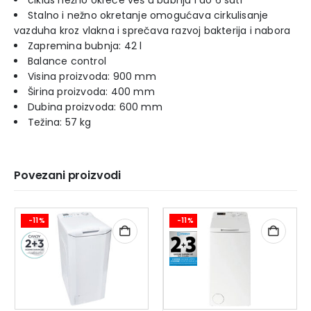
ciklus nežno okreće veš u bubnju i do 6 sati
Stalno i nežno okretanje omogućava cirkulisanje
vazduha kroz vlakna i sprečava razvoj bakterija i nabora
Zapremina bubnja: 42 l
Balance control
Visina proizvoda: 900 mm
Širina proizvoda: 400 mm
Dubina proizvoda: 600 mm
Težina: 57 kg
Povezani proizvodi
-11%
-11%