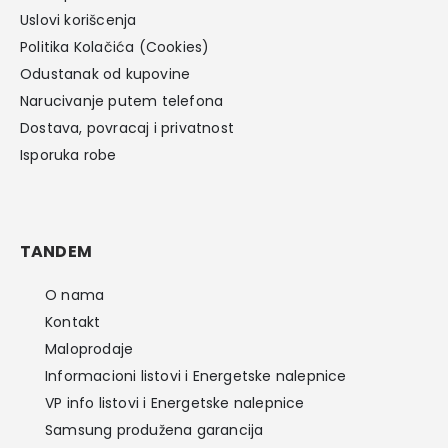
Uslovi korišcenja
Politika Kolačića (Cookies)
Odustanak od kupovine
Narucivanje putem telefona
Dostava, povracaj i privatnost
Isporuka robe
TANDEM
O nama
Kontakt
Maloprodaje
Informacioni listovi i Energetske nalepnice
VP info listovi i Energetske nalepnice
Samsung produžena garancija