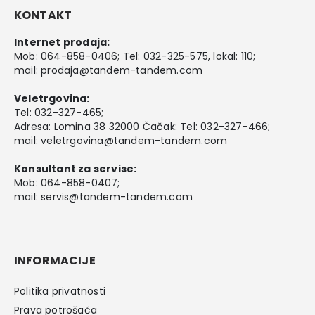
KONTAKT
Internet prodaja:
Mob:
064-858-0406
; Tel:
032-325-575
, lokal: 110;
mail:
prodaja@tandem-tandem.com
Veletrgovina:
Tel:
032-327-465
;
Adresa: Lomina 38 32000 Čačak: Tel: 032-327-466;
mail:
veletrgovina@tandem-tandem.com
Konsultant za servise:
Mob:
064-858-0407
;
mail:
servis@tandem-tandem.com
INFORMACIJE
Politika privatnosti
Prava potrošača