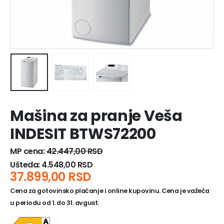
Mašina za pranje Veša
INDESIT BTWS72200
MP cena:
42.447,00
RSD
Ušteda:
4.548,00
RSD
37.899,00
RSD
Cena za gotovinsko plaćanje i online kupovinu. Cena je važeća
u periodu od 1. do 31. avgust.