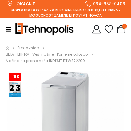
LOKACIJE
064-858-0406
BESPLATNA DOSTAVA ZA KUPOVINE PREKO 50.000,00 DINARA •
MOGUĆNOST ZAMENE ILI POVRAT NOVCA
0
Prodavnica
BELA TEHNIKA
,
Veš mašine
,
Punjenje odozgo
Mašina za pranje Veša INDESIT BTWS72200
-11%