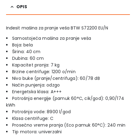
OPIS
Indesit mašina za pranje veša BTW S72200 EU/N
Samostojeća mašina za pranje veša
Boja: bela
Širina: 40 cm
Dubina: 60 cm
Kapacitet pranja: 7 kg
Brzine centrifuge: 1200 o/min
Nivo buke (pranje/centrifuga): 60/78 dB
Način punjenja: odzgo
Energetska klasa: A+++
Potrošnja energije (pamuk 60°C, cik/god): 0,90/174
kWh
Potrošnja vode: 8900 l/god
Klasa centrifuge: C
Prosečno vreme pranja (Eco pamuk 60°C): 240 min
Tip motora: univerzalni