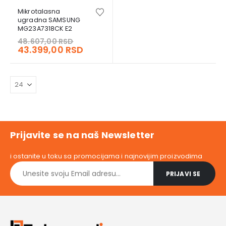
Mikrotalasna
ugradna SAMSUNG
MG23A7318CK E2
Original
48.607,00
RSD
price
Current
43.399,00
RSD
was:
price
48.607,00 RSD.
is:
43.399,00 RSD.
Prijavite se na naš Newsletter
i ostanite u toku sa promocijama i najnovijim proizvodima