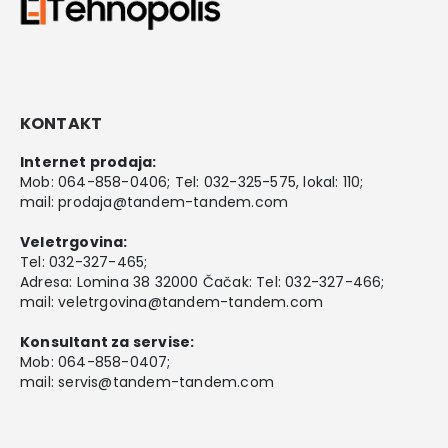
KONTAKT
Internet prodaja:
Mob:
064-858-0406
; Tel:
032-325-575
, lokal: 110;
mail:
prodaja@tandem-tandem.com
Veletrgovina:
Tel:
032-327-465
;
Adresa: Lomina 38 32000 Čačak: Tel: 032-327-466;
mail:
veletrgovina@tandem-tandem.com
Konsultant za servise:
Mob:
064-858-0407
;
mail:
servis@tandem-tandem.com