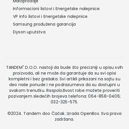
Maloprodaje
Informacioni listovi i Energetske nalepnice
VP info listovi i Energetske nalepnice
Samsung produžena garancija
Dyson uputstva
TANDEM" D.O.O. nastoji da bude što precizniji u opisu svih
proizvoda, ali ne može da garantuje da su svi opisi
kompletni i bez grešaka. Svi artikli prikazani na sajtu su
deo naše ponude i ne podrazumeva da su dostupni u
svakom trenutku. Raspoloživost robe možete proveriti
pozivanjem sledećih brojeva telefona: 064-858-0406;
032-325-575.
©2024. Tandem doo Čačak. Izrada
OpenBox
. Sva prava
zadržana.