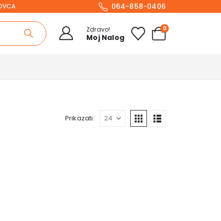
064-858-0406
NOVCA
0
Zdravo!
Moj Nalog
Prikazati: