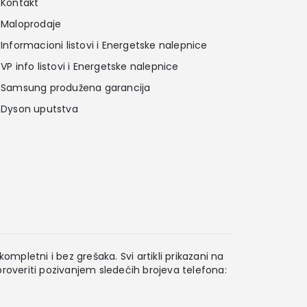
Kontakt
Maloprodaje
Informacioni listovi i Energetske nalepnice
VP info listovi i Energetske nalepnice
Samsung produžena garancija
Dyson uputstva
ompletni i bez grešaka. Svi artikli prikazani na
overiti pozivanjem sledećih brojeva telefona: