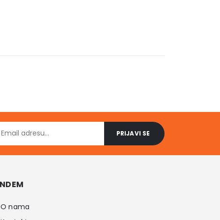
NDEM
O nama