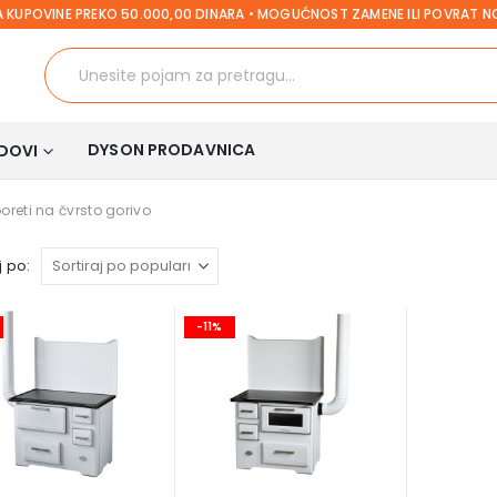
 KUPOVINE PREKO 50.000,00 DINARA • MOGUĆNOST ZAMENE ILI POVRAT 
DYSON PRODAVNICA
DOVI
oreti na čvrsto gorivo
 po:
-11%