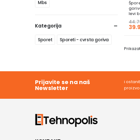
Mbs
Špore
goriv
levi b
44.7
Kategorija
39.
Sporet
Sporeti - cvrsta goriva
Prikazat
Prijavite se na naš
i ostan
Newsletter
proizv