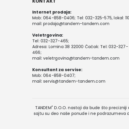
KONTAKT
Internet prodaja:
Mob:
064-858-0406
; Tel:
032-325-575
, lokal: 11
mail:
prodaja@tandem-tandem.com
Veletrgovina:
Tel:
032-327-465
;
Adresa: Lomina 38 32000 Čačak: Tel: 032-327-
466;
mail:
veletrgovina@tandem-tandem.com
Konsultant za servise:
Mob:
064-858-0407
;
mail:
servis@tandem-tandem.com
TANDEM" D.O.O. nastoji da bude što precizniji u
sajtu su deo naše ponude i ne podrazumeva da