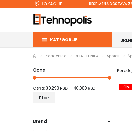
LOKACIJE
BESPLATNA DOSTAVA ZA
KATEGORIJE
BREN
Prodavnica
BELA TEHNIKA
Šporeti
Šp
Cena
Poređaj
-11%
Cena:
38.290 RSD
—
40.000 RSD
Minimalna
Maksimalna
Filter
cena
cena
Brend