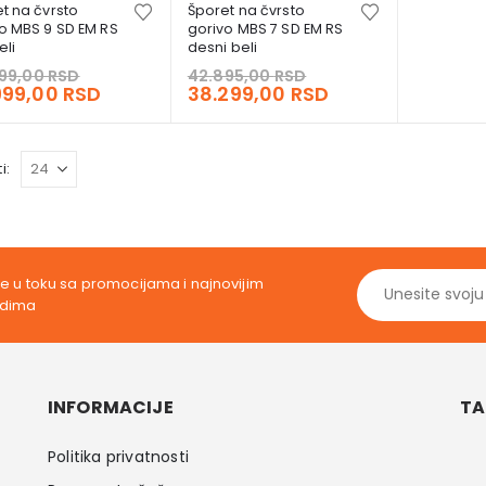
t na čvrsto
Šporet na čvrsto
o MBS 9 SD EM RS
gorivo MBS 7 SD EM RS
eli
desni beli
Original
Original
99,00
RSD
42.895,00
RSD
price
Current
price
Current
999,00
RSD
38.299,00
RSD
was:
price
was:
price
44.799,00 RSD.
is:
42.895,00 RSD.
is:
39.999,00 RSD.
38.299,00 RSD.
i:
ite u toku sa promocijama i najnovijim
odima
INFORMACIJE
TA
Politika privatnosti