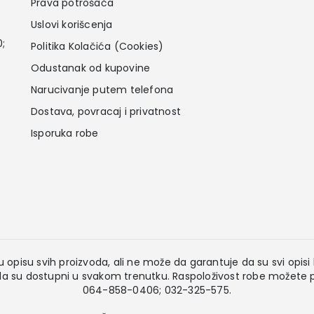
Prava potrošača
Uslovi korišcenja
0;
Politika Kolačića (Cookies)
Odustanak od kupovine
Narucivanje putem telefona
Dostava, povracaj i privatnost
Isporuka robe
 opisu svih proizvoda, ali ne može da garantuje da su svi opisi k
 su dostupni u svakom trenutku. Raspoloživost robe možete pr
064-858-0406; 032-325-575.