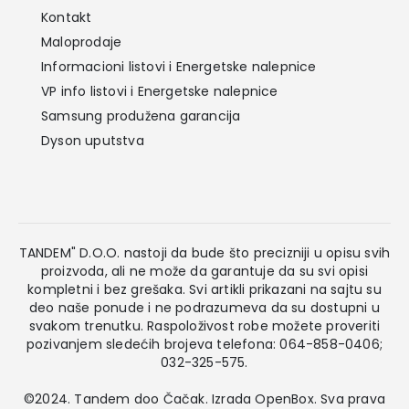
Kontakt
Maloprodaje
Informacioni listovi i Energetske nalepnice
VP info listovi i Energetske nalepnice
Samsung produžena garancija
Dyson uputstva
TANDEM" D.O.O. nastoji da bude što precizniji u opisu svih
proizvoda, ali ne može da garantuje da su svi opisi
kompletni i bez grešaka. Svi artikli prikazani na sajtu su
deo naše ponude i ne podrazumeva da su dostupni u
svakom trenutku. Raspoloživost robe možete proveriti
pozivanjem sledećih brojeva telefona: 064-858-0406;
032-325-575.
©2024. Tandem doo Čačak. Izrada
OpenBox
. Sva prava