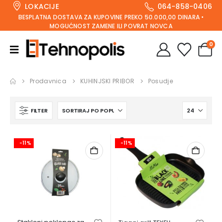
LOKACIJE
064-858-0406
BESPLATNA DOSTAVA ZA KUPOVINE PREKO 50.000,00 DINARA •
MOGUĆNOST ZAMENE ILI POVRAT NOVCA
0
Prodavnica
KUHINJSKI PRIBOR
Posudje
FILTER
-11%
-11%