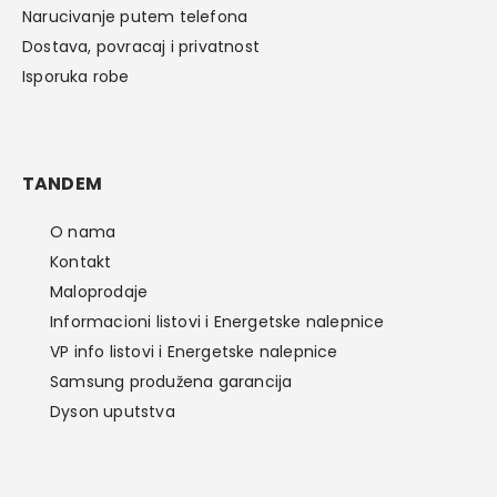
Narucivanje putem telefona
Dostava, povracaj i privatnost
Isporuka robe
TANDEM
O nama
Kontakt
Maloprodaje
Informacioni listovi i Energetske nalepnice
VP info listovi i Energetske nalepnice
Samsung produžena garancija
Dyson uputstva