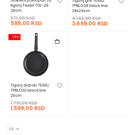
Stakleni poklopac za
Tiganj grill TEXELL
tiganj Texell TGL-26
TPBLG28 black line
26cm
28x24cm
Original
Original
671,00
RSD
4.143,00
RSD
price
Current
price
Current
599,00
RSD
3.699,00
RSD
was:
price
was:
price
671,00 RSD.
is:
4.143,00 RSD
is:
-11%
599,00 RSD.
3.699,00 
Tiganj duboki TEXELL
TPBLD20 black line
20cm
Original
1.791,00
RSD
price
Current
1.599,00
RSD
was:
price
1.791,00 RSD.
is:
1.599,00 RSD.