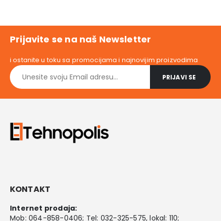
Prijavite se na naš Newsletter
i ostanite u toku sa promocijama i najnovijim proizvodima
KONTAKT
Internet prodaja:
Mob:
064-858-0406
; Tel:
032-325-575
, lokal: 110;