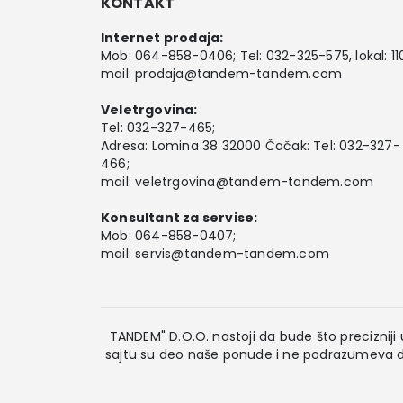
KONTAKT
Internet prodaja:
Mob:
064-858-0406
; Tel:
032-325-575
, lokal: 11
mail:
prodaja@tandem-tandem.com
Veletrgovina:
Tel:
032-327-465
;
Adresa: Lomina 38 32000 Čačak: Tel: 032-327-
466;
mail:
veletrgovina@tandem-tandem.com
Konsultant za servise:
Mob:
064-858-0407
;
mail:
servis@tandem-tandem.com
TANDEM" D.O.O. nastoji da bude što precizniji u
sajtu su deo naše ponude i ne podrazumeva da