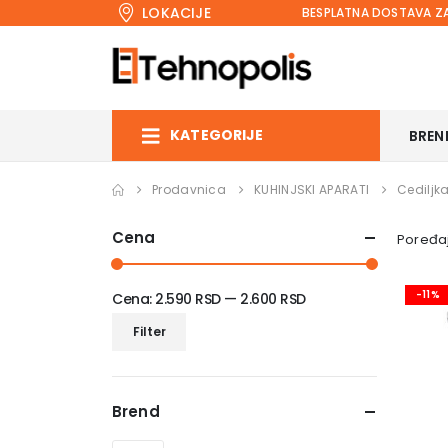
LOKACIJE
BESPLATNA DOSTAVA ZA
KATEGORIJE
BREN
Prodavnica
KUHINJSKI APARATI
Cediljk
Cena
Poređaj
-11%
Cena:
2.590 RSD
—
2.600 RSD
Minimalna
Maksimalna
Filter
cena
cena
Brend