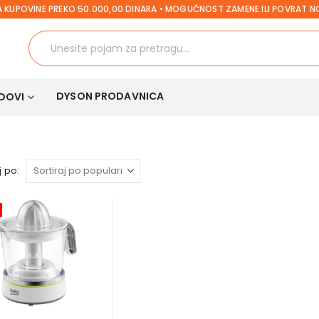
 KUPOVINE PREKO 50.000,00 DINARA • MOGUĆNOST ZAMENE ILI POVRAT 
DYSON PRODAVNICA
DOVI
a
 po: