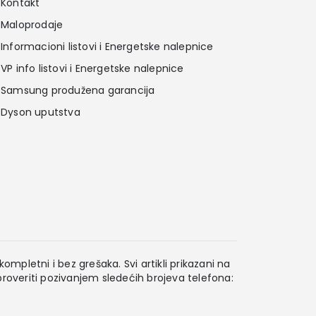
Kontakt
Maloprodaje
Informacioni listovi i Energetske nalepnice
VP info listovi i Energetske nalepnice
Samsung produžena garancija
Dyson uputstva
ompletni i bez grešaka. Svi artikli prikazani na
overiti pozivanjem sledećih brojeva telefona: