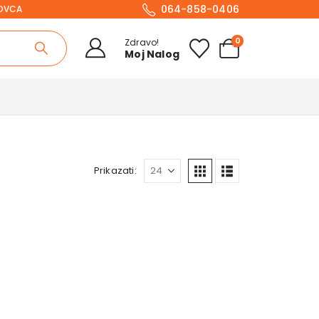
064-858-0406
NOVCA
0
Zdravo!
Moj Nalog
Prikazati: