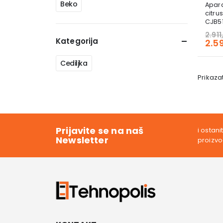
Beko
Apara
citru
CJB5
2.91
Kategorija
2.5
Cediljka
Prikazat
Prijavite se na naš
i ostan
Newsletter
proizv