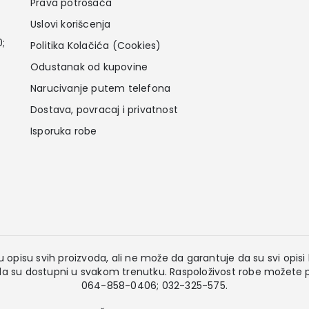
Prava potrošača
Uslovi korišcenja
0;
Politika Kolačića (Cookies)
Odustanak od kupovine
Narucivanje putem telefona
Dostava, povracaj i privatnost
Isporuka robe
 opisu svih proizvoda, ali ne može da garantuje da su svi opisi k
 su dostupni u svakom trenutku. Raspoloživost robe možete pr
064-858-0406; 032-325-575.