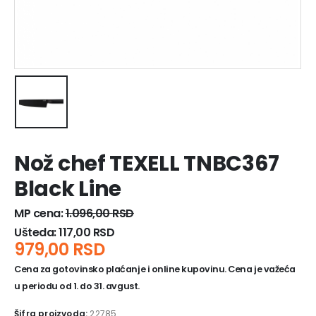
Nož chef TEXELL TNBC367
Black Line
MP cena:
1.096,00
RSD
Ušteda:
117,00
RSD
979,00
RSD
Cena za gotovinsko plaćanje i online kupovinu. Cena je važeća
u periodu od 1. do 31. avgust.
Šifra proizvoda:
22785