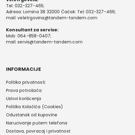
Tel:
032-327-465
;
Adresa: Lomina 38 32000 Čačak: Tel: 032-327-466;
mail:
veletrgovina@tandem-tandem.com
Konsultant za servise:
Mob:
064-858-0407
;
mail:
servis@tandem-tandem.com
INFORMACIJE
Politika privatnosti
Prava potrošača
Uslovi korišcenja
Politika Kolačića (Cookies)
Odustanak od kupovine
Narucivanje putem telefona
Dostava, povracaj i privatnost