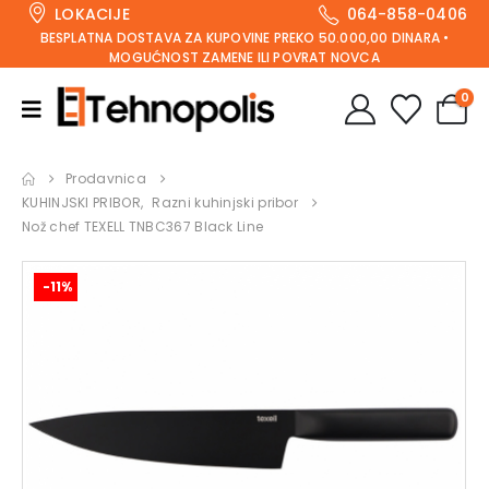
LOKACIJE
064-858-0406
BESPLATNA DOSTAVA ZA KUPOVINE PREKO 50.000,00 DINARA •
MOGUĆNOST ZAMENE ILI POVRAT NOVCA
0
Prodavnica
KUHINJSKI PRIBOR
,
Razni kuhinjski pribor
Nož chef TEXELL TNBC367 Black Line
-11%