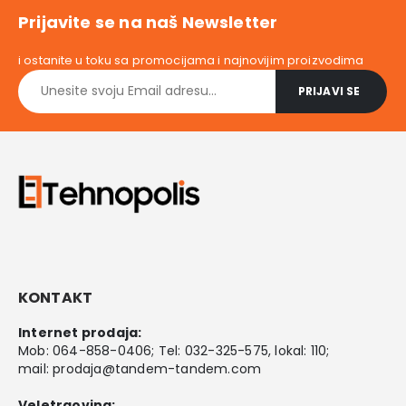
Prijavite se na naš Newsletter
i ostanite u toku sa promocijama i najnovijim proizvodima
KONTAKT
Internet prodaja:
Mob:
064-858-0406
; Tel:
032-325-575
, lokal: 110;
mail:
prodaja@tandem-tandem.com
Veletrgovina: