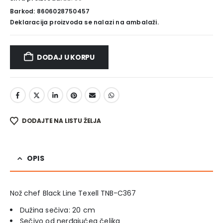
Barkod: 8606028750457
Deklaracija proizvoda se nalazi na ambalaži.
DODAJ U KORPU
DODAJTE NA LISTU ŽELJA
OPIS
Nož chef Black Line Texell TNB-C367
Dužina sečiva: 20 cm
Sečivo od nerđajućeg čelika