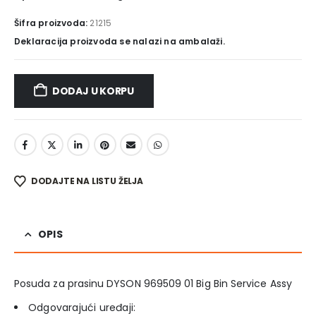
Šifra proizvoda:
21215
Deklaracija proizvoda se nalazi na ambalaži.
DODAJ U KORPU
DODAJTE NA LISTU ŽELJA
OPIS
Posuda za prasinu DYSON 969509 01 Big Bin Service Assy
Odgovarajući uređaji: