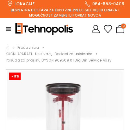
LOKACIJE
064-858-0406
BESPLATNA DOSTAVA ZA KUPOVINE PREKO 50.000,00 DINARA •
MOGUĆNOST ZAMENE ILI POVRAT NOVCA
0
Prodavnica
KUĆNI APARATI
,
Usisivači
,
Dodaci za usisivače
Posuda za prasinu DYSON 969509 01 Big Bin Service Assy
-11%