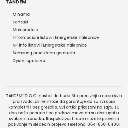
TANDEM
O nama
Kontakt
Maloprodaje
Informacioni listovi i Energetske nalepnice
VP info listovi i Energetske nalepnice
Samsung produžena garancija
Dyson uputstva
TANDEM" D.O.O. nastoji da bude što precizniji u opisu svih
proizvoda, ali ne može da garantuje da su svi opisi
kompletni i bez grešaka. Svi artikli prikazani na sajtu su
deo naše ponude i ne podrazumeva da su dostupni u
svakom trenutku. Raspoloživost robe možete proveriti
pozivanjem sledećih brojeva telefona: 064-858-0406;