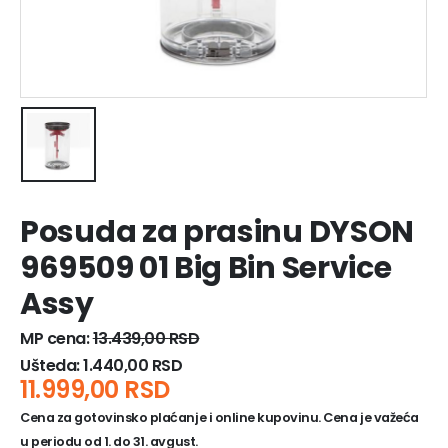
Posuda za prasinu DYSON
969509 01 Big Bin Service
Assy
MP cena:
13.439,00
RSD
Ušteda:
1.440,00
RSD
11.999,00
RSD
Cena za gotovinsko plaćanje i online kupovinu. Cena je važeća
u periodu od 1. do 31. avgust.