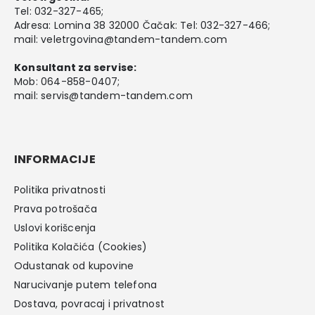
Tel:
032-327-465
;
Adresa: Lomina 38 32000 Čačak: Tel: 032-327-466;
mail:
veletrgovina@tandem-tandem.com
Konsultant za servise:
Mob:
064-858-0407
;
mail:
servis@tandem-tandem.com
INFORMACIJE
Politika privatnosti
Prava potrošača
Uslovi korišcenja
Politika Kolačića (Cookies)
Odustanak od kupovine
Narucivanje putem telefona
Dostava, povracaj i privatnost