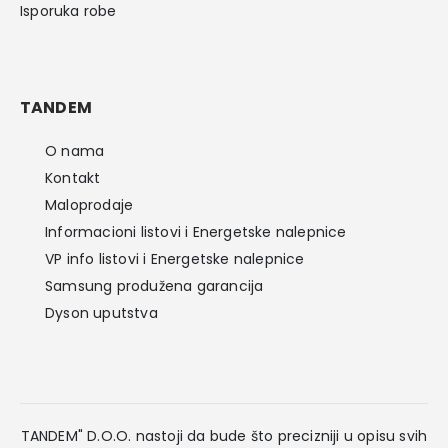
Isporuka robe
TANDEM
O nama
Kontakt
Maloprodaje
Informacioni listovi i Energetske nalepnice
VP info listovi i Energetske nalepnice
Samsung produžena garancija
Dyson uputstva
TANDEM" D.O.O. nastoji da bude što precizniji u opisu svih