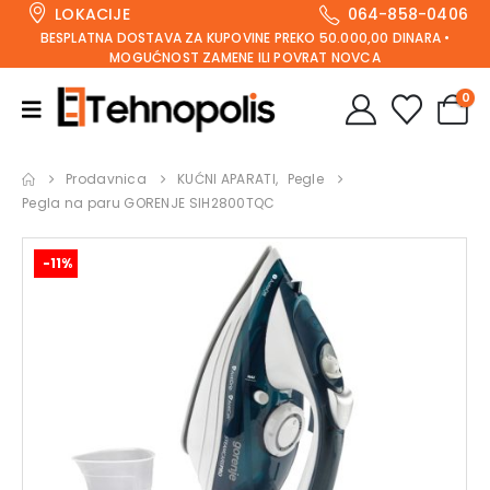
LOKACIJE
064-858-0406
BESPLATNA DOSTAVA ZA KUPOVINE PREKO 50.000,00 DINARA •
MOGUĆNOST ZAMENE ILI POVRAT NOVCA
0
Prodavnica
KUĆNI APARATI
,
Pegle
Pegla na paru GORENJE SIH2800TQC
-11%