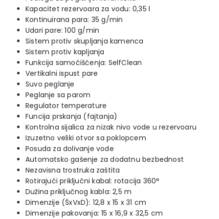
Kapacitet rezervoara za vodu: 0,35 l
Kontinuirana para: 35 g/min
Udari pare: 100 g/min
Sistem protiv skupljanja kamenca
Sistem protiv kapljanja
Funkcija samočišćenja: SelfClean
Vertikalni ispust pare
Suvo peglanje
Peglanje sa parom
Regulator temperature
Funcija prskanja (fajtanja)
Kontrolna sijalica za nizak nivo vode u rezervoaru
Izuzetno veliki otvor sa poklopcem
Posuda za dolivanje vode
Automatsko gašenje za dodatnu bezbednost
Nezavisna trostruka zaštita
Rotirajući priključni kabal: rotacija 360°
Dužina priključnog kabla: 2,5 m
Dimenzije (ŠxVxD): 12,8 x 15 x 31 cm
Dimenzije pakovanja: 15 x 16,9 x 32,5 cm