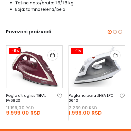
Težina neto/bruto: 1,6/1,8 kg
Boja: tamnozelena/bela
Povezani proizvodi
-11%
-11%
Pegla ultragliss TEFAL
Pegla na paru LINEA LPC
FV6820
0643
Original
Original
11.199,00
RSD
2.239,00
RSD
price
Current
price
Current
9.999,00
RSD
1.999,00
RSD
was:
price
was:
price
RSD.
11.199,00 RSD.
is:
2.239,00 RS
is:
 RSD.
9.999,00 RSD.
1.999,00 RS