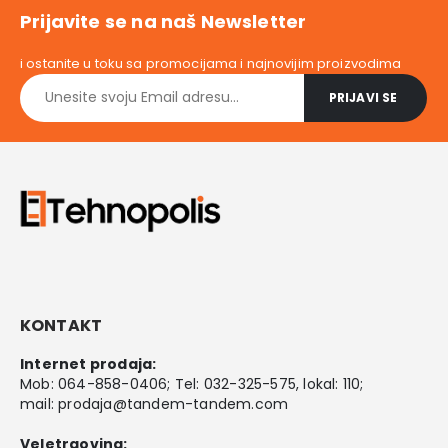
Prijavite se na naš Newsletter
i ostanite u toku sa promocijama i najnovijim proizvodima
KONTAKT
Internet prodaja:
Mob:
064-858-0406
; Tel:
032-325-575
, lokal: 110;
mail:
prodaja@tandem-tandem.com
Veletrgovina: