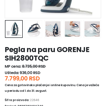
Pegla na paru GORENJE
SIH2800TQC
MP cena:
8.735,00
RSD
Ušteda:
936,00
RSD
7.799,00
RSD
Cena za gotovinsko plaćanje i online kupovinu. Cena je važeća
u periodu od 1. do 31. avgust.
Šifra proizvoda:
22646