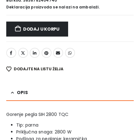
Barkod: 3838782404740
Deklaracija proizvoda se nalazi na ambalaži.
DODAJ U KORPU
DODAJTE NA LISTU ŽELJA
OPIS
Gorenje pegla SIH 2800 TQC
Tip: parna
Priključna snaga: 2800 W
Podloga za peglanje: keramička