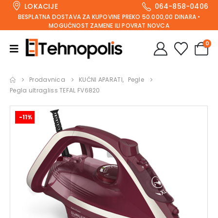
LOKACIJE
064-858-0406
BESPLATNA DOSTAVA ZA KUPOVINE PREKO 50.000,00 DINARA •
MOGUĆNOST ZAMENE ILI POVRAT NOVCA
0
Prodavnica
KUĆNI APARATI
,
Pegle
Pegla ultragliss TEFAL FV6820
-11%