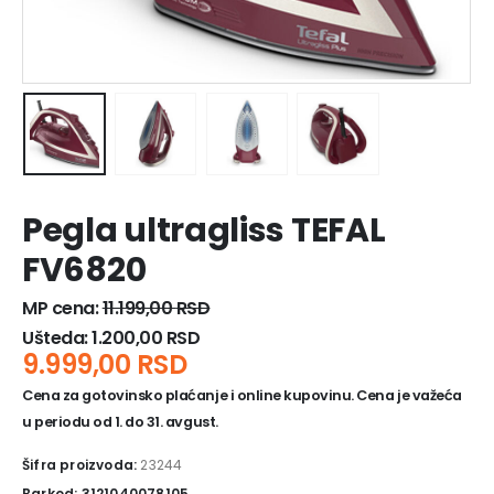
Pegla ultragliss TEFAL
FV6820
MP cena:
11.199,00
RSD
Ušteda:
1.200,00
RSD
9.999,00
RSD
Cena za gotovinsko plaćanje i online kupovinu. Cena je važeća
u periodu od 1. do 31. avgust.
Šifra proizvoda:
23244
Barkod: 3121040078105