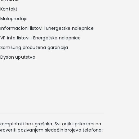
Kontakt
Maloprodaje
Informacioni listovi i Energetske nalepnice
VP info listovi i Energetske nalepnice
Samsung produžena garancija
Dyson uputstva
ompletni i bez grešaka. Svi artikli prikazani na
overiti pozivanjem sledećih brojeva telefona: