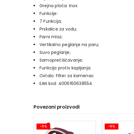
Grejna ploča: Inox
Funkcije:
7 Funkcija;
Prskalice za vodu;
Parni mlaz;
Vertikalno peglanje na paru;
Suvo peglanje;
Samoprečišćavanje;
Funkcija protiv kapljanja.
Ostalo: Filter za kamenac
EAN kod: 4006160638554
Povezani proizvodi
-11%
-11%