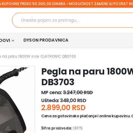
 KUPOVINE PREKO 50.000,00 DINARA • MOGUĆNOST ZAMENE ILI POVRAT 
DYSON PRODAVNICA
DOVI
a na paru 1800W inox CLATRONIC DB3703
Pegla na paru 1800
DB3703
MP cena:
3.247,00
RSD
Ušteda:
348,00
RSD
2.899,00
RSD
Cena za gotovinsko plaćanje i online kupovinu. Ce
Šifra proizvoda:
18175