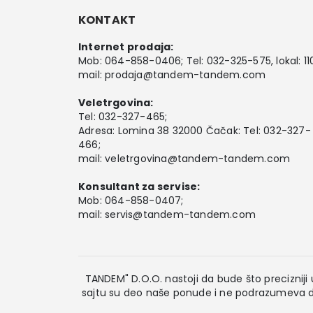
KONTAKT
Internet prodaja:
Mob:
064-858-0406
; Tel:
032-325-575
, lokal: 11
mail:
prodaja@tandem-tandem.com
Veletrgovina:
Tel:
032-327-465
;
Adresa: Lomina 38 32000 Čačak: Tel: 032-327-
466;
mail:
veletrgovina@tandem-tandem.com
Konsultant za servise:
Mob:
064-858-0407
;
mail:
servis@tandem-tandem.com
TANDEM" D.O.O. nastoji da bude što precizniji u
sajtu su deo naše ponude i ne podrazumeva da