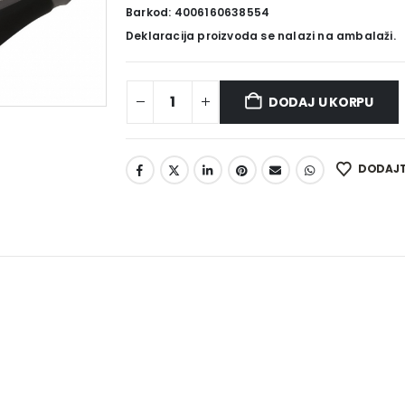
Barkod: 4006160638554
Deklaracija proizvoda se nalazi na ambalaži.
DODAJ U KORPU
DODAJTE