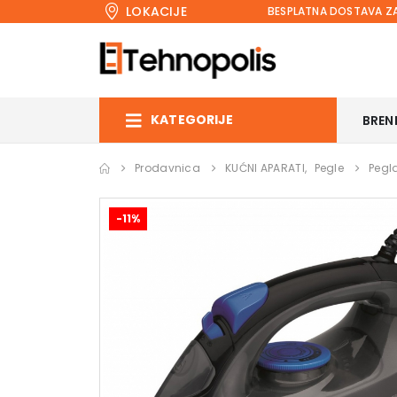
LOKACIJE
BESPLATNA DOSTAVA ZA
KATEGORIJE
BREN
Prodavnica
KUĆNI APARATI
,
Pegle
Pegl
-11%