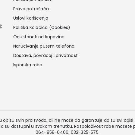
Prava potrošača
Uslovi korišcenja
0;
Politika Kolačića (Cookies)
Odustanak od kupovine
Narucivanje putem telefona
Dostava, povracaj i privatnost
Isporuka robe
 opisu svih proizvoda, ali ne može da garantuje da su svi opisi k
 su dostupni u svakom trenutku. Raspoloživost robe možete pr
064-858-0406; 032-325-575.