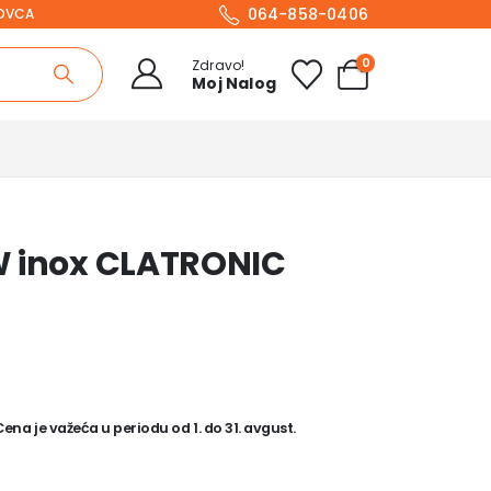
064-858-0406
NOVCA
0
Zdravo!
Moj Nalog
W inox CLATRONIC
na je važeća u periodu od 1. do 31. avgust.