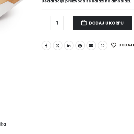
Deklaracija proizvoda se nalazi na ambalaži.
DODAJ U KORPU
DODAJTE
ika