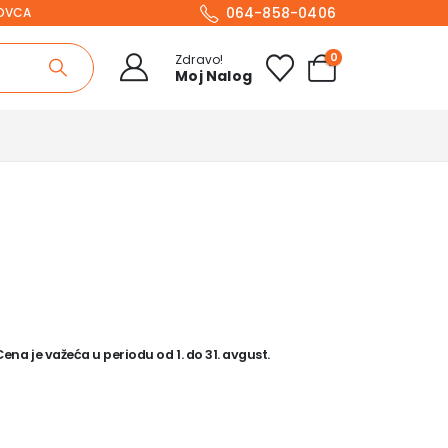
064-858-0406
NOVCA
0
Zdravo!
Moj Nalog
na je važeća u periodu od 1. do 31. avgust.