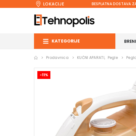
LOKACIJE
BESPLATNA DOSTAVA ZA
KATEGORIJE
BREN
Prodavnica
KUĆNI APARATI
,
Pegle
Pegl
-11%