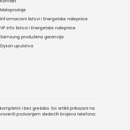
Kontakt
Maloprodaje
Informacioni listovi i Energetske nalepnice
VP info listovi i Energetske nalepnice
Samsung produžena garancija
Dyson uputstva
ompletni i bez grešaka. Svi artikli prikazani na
overiti pozivanjem sledećih brojeva telefona: