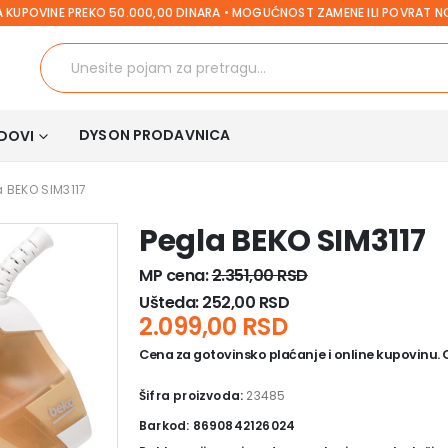
 KUPOVINE PREKO 50.000,00 DINARA • MOGUĆNOST ZAMENE ILI POVRAT 
DYSON PRODAVNICA
DOVI
a BEKO SIM3117
Pegla BEKO SIM3117
MP cena:
2.351,00
RSD
Ušteda:
252,00
RSD
2.099,00
RSD
Cena za gotovinsko plaćanje i online kupovinu. Ce
Šifra proizvoda:
23485
Barkod: 8690842126024