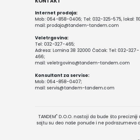
KONTAKT
Internet prodaja:
Mob:
064-858-0406
; Tel:
032-325-575
, lokal: 11
mail:
prodaja@tandem-tandem.com
Veletrgovina:
Tel:
032-327-465
;
Adresa: Lomina 38 32000 Čačak: Tel: 032-327-
466;
mail:
veletrgovina@tandem-tandem.com
Konsultant za servise:
Mob:
064-858-0407
;
mail:
servis@tandem-tandem.com
TANDEM" D.O.O. nastoji da bude što precizniji u
sajtu su deo naše ponude i ne podrazumeva da