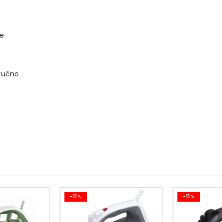
je
 ručno
-11%
-11%