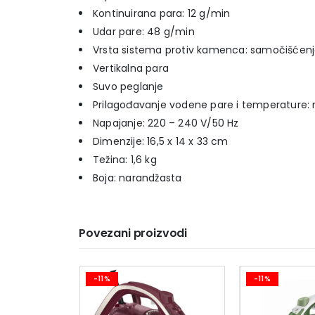
Kontinuirana para: 12 g/min
Udar pare: 48 g/min
Vrsta sistema protiv kamenca: samočišćen
Vertikalna para
Suvo peglanje
Prilagođavanje vodene pare i temperature:
Napajanje: 220 – 240 V/50 Hz
Dimenzije: 16,5 x 14 x 33 cm
Težina: 1,6 kg
Boja: narandžasta
Povezani proizvodi
-11%
-11%