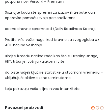
potpuno novi Versa 4 + Premium.
Saznajte kada ste spremni za izazov ili trebate dan
oporavka pomoću svoje personalizirane
ocene dnevne spremnosti (Daily Readiness Score).
Pratite više vežbi nego ikad izravno sa svog zgloba uz
40+ načina vežbanja.
Birajte između načina rada kao što su trening snage,
HIIT, trčanje, vožnja kajakom i više
da biste vidjeli ključne statistike u stvarnom vremenu –
uključujući aktivne zone u minutama
koje pokazuju vaše ciljne nivoe intenziteta.
Povezani proizvodi