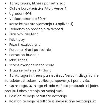
Tanki, lagani, fitness pametni sat
Ostale karakteristike Fitbit Verse 4
Ugrađeni GPS
Vodootporan do 50 m
Karta inteziteta vježbanja (u aplikaciji)
Celodnevno praćenje aktivnosti
Glasovni asistent
Fitbit pay
Faze i rezultati sna
Personalizirani podsetnici
Pametno buđenje
Minfulness
Stress management score
Trajanje baterije 6+ dana
Tanki, lagani fitness pametni sat Versa 4 dizajniran je
za udobnost tokom vežbanja, spavanja i puno više.
Osim toga, uz njega nikada nećete propustiti ni jednu
poruku i obaveštenje na vašoj ruci.
Postignite bolje rezultate vežbanja
Postignite bolje rezultate iz svoje rutine vežbanja uz