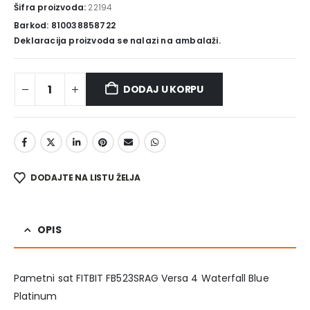
Šifra proizvoda:
22194
Barkod: 810038858722
Deklaracija proizvoda se nalazi na ambalaži.
DODAJ U KORPU
DODAJTE NA LISTU ŽELJA
OPIS
Pametni sat FITBIT FB523SRAG Versa 4 Waterfall Blue
Platinum