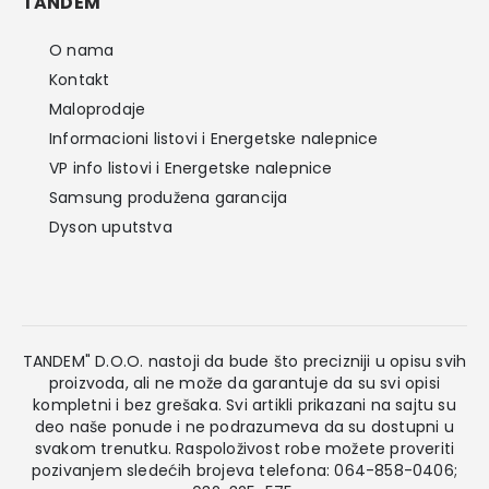
TANDEM
O nama
Kontakt
Maloprodaje
Informacioni listovi i Energetske nalepnice
VP info listovi i Energetske nalepnice
Samsung produžena garancija
Dyson uputstva
TANDEM" D.O.O. nastoji da bude što precizniji u opisu svih
proizvoda, ali ne može da garantuje da su svi opisi
kompletni i bez grešaka. Svi artikli prikazani na sajtu su
deo naše ponude i ne podrazumeva da su dostupni u
svakom trenutku. Raspoloživost robe možete proveriti
pozivanjem sledećih brojeva telefona: 064-858-0406;