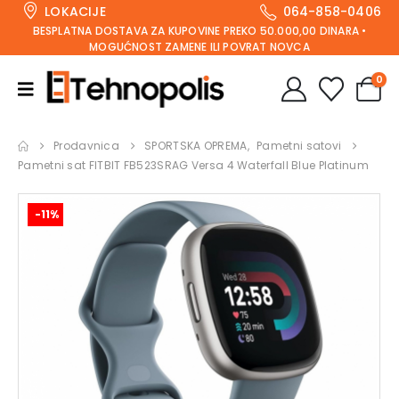
LOKACIJE
064-858-0406
BESPLATNA DOSTAVA ZA KUPOVINE PREKO 50.000,00 DINARA •
MOGUĆNOST ZAMENE ILI POVRAT NOVCA
0
Prodavnica
SPORTSKA OPREMA
,
Pametni satovi
Pametni sat FITBIT FB523SRAG Versa 4 Waterfall Blue Platinum
-11%