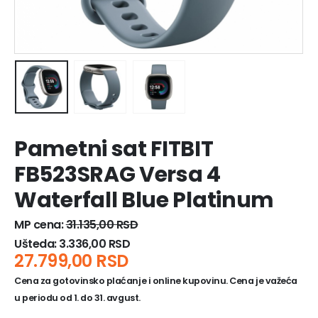
Pametni sat FITBIT
FB523SRAG Versa 4
Waterfall Blue Platinum
MP cena:
31.135,00
RSD
Ušteda:
3.336,00
RSD
27.799,00
RSD
Cena za gotovinsko plaćanje i online kupovinu. Cena je važeća
u periodu od 1. do 31. avgust.