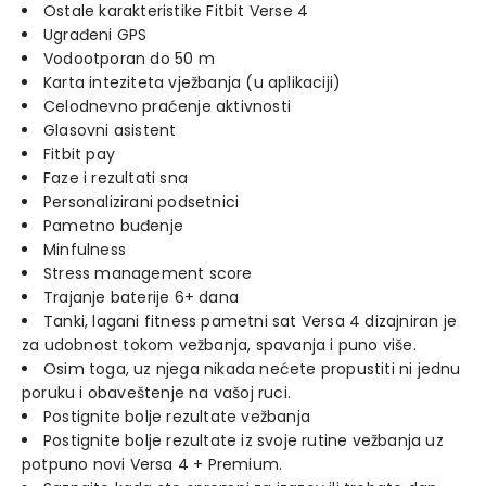
Ostale karakteristike Fitbit Verse 4
Ugrađeni GPS
Vodootporan do 50 m
Karta inteziteta vježbanja (u aplikaciji)
Celodnevno praćenje aktivnosti
Glasovni asistent
Fitbit pay
Faze i rezultati sna
Personalizirani podsetnici
Pametno buđenje
Minfulness
Stress management score
Trajanje baterije 6+ dana
Tanki, lagani fitness pametni sat Versa 4 dizajniran je
za udobnost tokom vežbanja, spavanja i puno više.
Osim toga, uz njega nikada nećete propustiti ni jednu
poruku i obaveštenje na vašoj ruci.
Postignite bolje rezultate vežbanja
Postignite bolje rezultate iz svoje rutine vežbanja uz
potpuno novi Versa 4 + Premium.