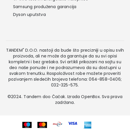
Samsung produžena garancija
Dyson uputstva
TANDEM" D.O.O. nastoji da bude što precizniji u opisu svih
proizvoda, ali ne može da garantuje da su svi opisi
kompletni i bez grešaka. Svi artikli prikazani na sajtu su
deo naše ponude i ne podrazumeva da su dostupni u
svakom trenutku. Raspoloživost robe možete proveriti
pozivanjem sledećih brojeva telefona: 064-858-0406;
032-325-575.
©2024. Tandem doo Čačak. Izrada
OpenBox
. Sva prava
zadržana.