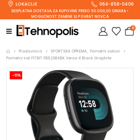
LOKACIJE
064-858-0406
BESPLATNA DOSTAVA ZA KUPOVINE PREKO 50.000,00 DINARA •
MOGUĆNOST ZAMENE ILI POVRAT NOVCA
0
Prodavnica
SPORTSKA OPREMA
,
Pametni satovi
Pametni sat FITBIT FB523BKBK Versa 4 Black Graphite
-11%