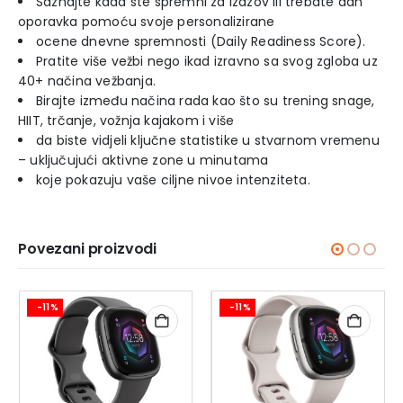
Saznajte kada ste spremni za izazov ili trebate dan
oporavka pomoću svoje personalizirane
ocene dnevne spremnosti (Daily Readiness Score).
Pratite više vežbi nego ikad izravno sa svog zgloba uz
40+ načina vežbanja.
Birajte između načina rada kao što su trening snage,
HIIT, trčanje, vožnja kajakom i više
da biste vidjeli ključne statistike u stvarnom vremenu
– uključujući aktivne zone u minutama
koje pokazuju vaše ciljne nivoe intenziteta.
Povezani proizvodi
-11%
-11%