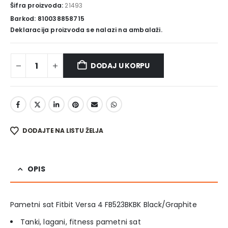
Šifra proizvoda:
21493
Barkod: 810038858715
Deklaracija proizvoda se nalazi na ambalaži.
DODAJ U KORPU
DODAJTE NA LISTU ŽELJA
OPIS
Pametni sat Fitbit Versa 4 FB523BKBK Black/Graphite
Tanki, lagani, fitness pametni sat