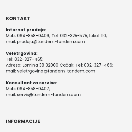
KONTAKT
Internet prodaja:
Mob:
064-858-0406
; Tel:
032-325-575
, lokal: 110;
mail:
prodaja@tandem-tandem.com
Veletrgovina:
Tel:
032-327-465
;
Adresa: Lomina 38 32000 Čačak: Tel: 032-327-466;
mail:
veletrgovina@tandem-tandem.com
Konsultant za servise:
Mob:
064-858-0407
;
mail:
servis@tandem-tandem.com
INFORMACIJE