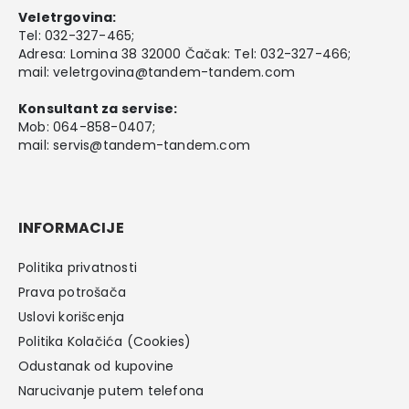
Veletrgovina:
Tel:
032-327-465
;
Adresa: Lomina 38 32000 Čačak: Tel: 032-327-466;
mail:
veletrgovina@tandem-tandem.com
Konsultant za servise:
Mob:
064-858-0407
;
mail:
servis@tandem-tandem.com
INFORMACIJE
Politika privatnosti
Prava potrošača
Uslovi korišcenja
Politika Kolačića (Cookies)
Odustanak od kupovine
Narucivanje putem telefona