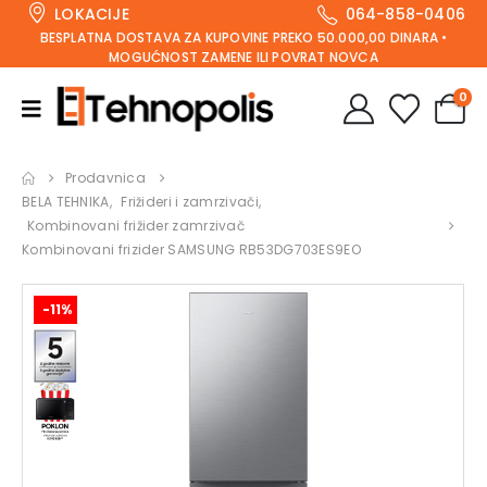
LOKACIJE
064-858-0406
BESPLATNA DOSTAVA ZA KUPOVINE PREKO 50.000,00 DINARA •
MOGUĆNOST ZAMENE ILI POVRAT NOVCA
0
Prodavnica
BELA TEHNIKA
,
Frižideri i zamrzivači
,
Kombinovani frižider zamrzivač
Kombinovani frizider SAMSUNG RB53DG703ES9EO
-11%