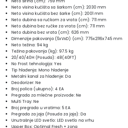
Neto širina (cm): 759 mm
Neto visina kućišta sa šarkom (cm): 2030 mm
Neto visina kućišta bez šarke (cm): 2001 mm
Neto dubina sa ručkom za vrata (cm): 711 mm
Neto dubina bez ručke za vrata (cm): 711 mm
Neto dubina bez vrata (cm): 626 mm
Dimenzije pakovanja (ŠxVxD) (cm): 775x2116x745 mm
Neto težina: 94 kg
Težina pakovanja (kg): 97.5 kg
20/40/40H (Posuda): 48(40FT)
No Frost tehnologija: Yes
Tip hlađenja: Mono hlađenje
Metalni kanal za hlađenje: Da
Deodorizer: Ne
Broj polica (ukupno): 4 EA
Pregrada za mlečne proizvode: Ne
Multi Tray: Ne
Broj pregrada u vratima: 5 EA
Pregrada za jaja (Posuda za jaja): Da
Unutrašnje LED svetlo: LED svetlo na vrhu
Upper Box: Optimal Fresh + zona