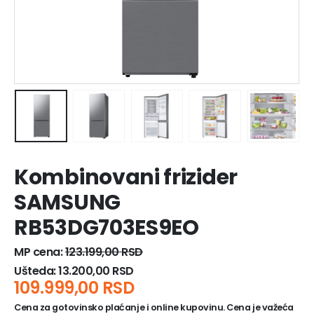
Kombinovani frizider
SAMSUNG
RB53DG703ES9EO
MP cena:
123.199,00
RSD
Ušteda:
13.200,00
RSD
109.999,00
RSD
Cena za gotovinsko plaćanje i online kupovinu. Cena je važeća