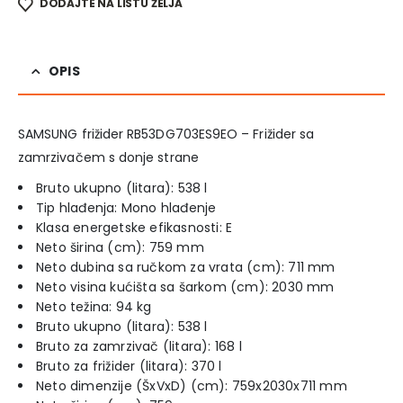
DODAJTE NA LISTU ŽELJA
OPIS
SAMSUNG frižider RB53DG703ES9EO – Frižider sa
zamrzivačem s donje strane
Bruto ukupno (litara): 538 l
Tip hlađenja: Mono hlađenje
Klasa energetske efikasnosti: E
Neto širina (cm): 759 mm
Neto dubina sa ručkom za vrata (cm): 711 mm
Neto visina kućišta sa šarkom (cm): 2030 mm
Neto težina: 94 kg
Bruto ukupno (litara): 538 l
Bruto za zamrzivač (litara): 168 l
Bruto za frižider (litara): 370 l
Neto dimenzije (ŠxVxD) (cm): 759x2030x711 mm