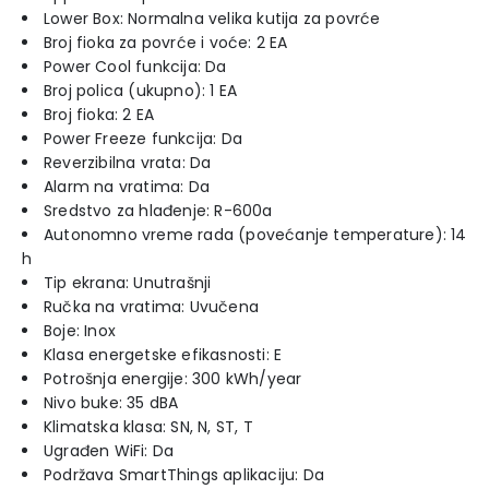
Lower Box: Normalna velika kutija za povrće
Broj fioka za povrće i voće: 2 EA
Power Cool funkcija: Da
Broj polica (ukupno): 1 EA
Broj fioka: 2 EA
Power Freeze funkcija: Da
Reverzibilna vrata: Da
Alarm na vratima: Da
Sredstvo za hlađenje: R-600a
Autonomno vreme rada (povećanje temperature): 14
h
Tip ekrana: Unutrašnji
Ručka na vratima: Uvučena
Boje: Inox
Klasa energetske efikasnosti: E
Potrošnja energije: 300 kWh/year
Nivo buke: 35 dBA
Klimatska klasa: SN, N, ST, T
Ugrađen WiFi: Da
Podržava SmartThings aplikaciju: Da