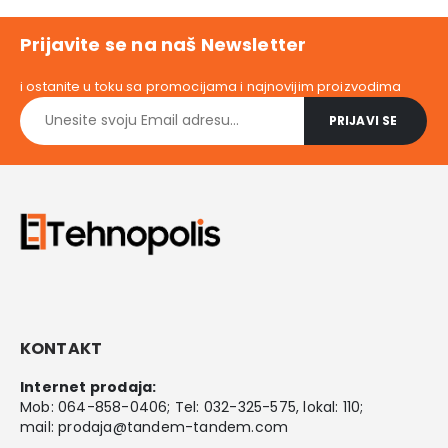
9,00 RSD.
162.099,00 RSD.
59.999,0
Prijavite se na naš Newsletter
i ostanite u toku sa promocijama i najnovijim proizvodima
KONTAKT
Internet prodaja:
Mob:
064-858-0406
; Tel:
032-325-575
, lokal: 110;
mail:
prodaja@tandem-tandem.com