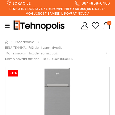
LOKACIJE
064-858-0406
BESPLATNA DOSTAVA ZA KUPOVINE PREKO 50.000,00 DINARA •
MOGUĆNOST ZAMENE ILI POVRAT NOVCA
0
Prodavnica
BELA TEHNIKA
,
Frižideri i zamrzivači
,
Kombinovani frižider zamrzivač
Kombinovani frizider BEKO RDSA280K40SN
-11%