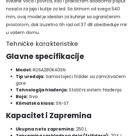
svežine voća i povrća, kao i praktičnim dodacima poput
nosača za jaja i kutije za led. Sa širinom od svega 540
mm, ovaj model je idealan za kuhinje sa ograničenim
prostorom, dok izuzetno tih rad od 37 dB obezbeđuje mir
u vašem domu.
Tehničke karakteristike
Glavne specifikacije
Model:
RDSA280K40SN
Tip uređaja:
Samostojeći frižider sa zamrzivačem
gore
Tehnologija hlađenja:
Statični sistem hlađenja
Boja:
Siva
Klimatska klasa:
SN-ST
Kapacitet i Zapremina
Ukupna neto zapremina:
250 L
Zapremina rashladnog dela (frižidera):
204 L