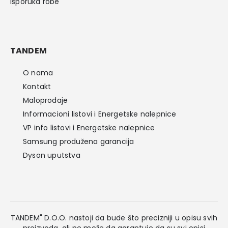
Isporuka robe
TANDEM
O nama
Kontakt
Maloprodaje
Informacioni listovi i Energetske nalepnice
VP info listovi i Energetske nalepnice
Samsung produžena garancija
Dyson uputstva
TANDEM" D.O.O. nastoji da bude što precizniji u opisu svih
proizvoda, ali ne može da garantuje da su svi opisi