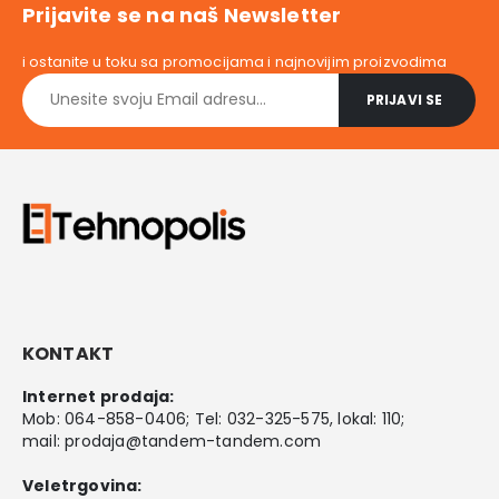
Prijavite se na naš Newsletter
i ostanite u toku sa promocijama i najnovijim proizvodima
KONTAKT
Internet prodaja:
Mob:
064-858-0406
; Tel:
032-325-575
, lokal: 110;
mail:
prodaja@tandem-tandem.com
Veletrgovina: