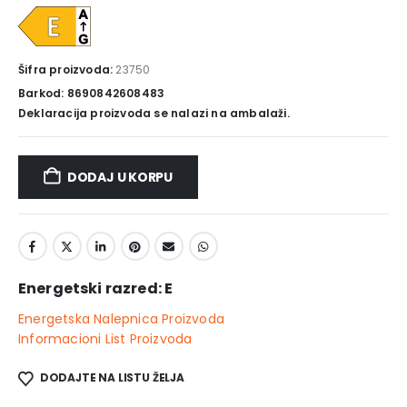
Šifra proizvoda:
23750
Barkod: 8690842608483
Deklaracija proizvoda se nalazi na ambalaži.
DODAJ U KORPU
Energetski razred: E
Energetska Nalepnica Proizvoda
Informacioni List Proizvoda
DODAJTE NA LISTU ŽELJA