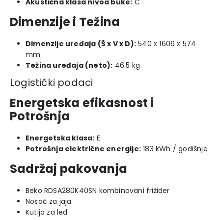
Akustična klasa nivoa buke:
C
Dimenzije i Težina
Dimenzije uređaja (Š x V x D):
540 x 1606 x 574
mm
Težina uređaja (neto):
46.5 kg
Logistički podaci
Energetska efikasnost i
Potrošnja
Energetska klasa:
E
Potrošnja električne energije:
183 kWh / godišnje
Sadržaj pakovanja
Beko RDSA280K40SN kombinovani frižider
Nosač za jaja
Kutija za led