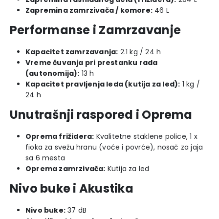
Zapremina zamrzivača / komore:
46 L
Performanse i Zamrzavanje
Kapacitet zamrzavanja:
2.1 kg / 24 h
Vreme čuvanja pri prestanku rada
(autonomija):
13 h
Kapacitet pravljenja leda (kutija za led):
1 kg /
24 h
Unutrašnji raspored i Oprema
Oprema frižidera:
Kvalitetne staklene police, 1 x
fioka za svežu hranu (voće i povrće), nosač za jaja
sa 6 mesta
Oprema zamrzivača:
Kutija za led
Nivo buke i Akustika
Nivo buke:
37 dB