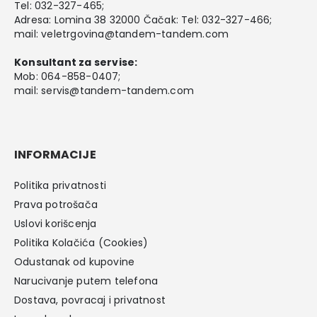
Tel:
032-327-465
;
Adresa: Lomina 38 32000 Čačak: Tel: 032-327-466;
mail:
veletrgovina@tandem-tandem.com
Konsultant za servise:
Mob:
064-858-0407
;
mail:
servis@tandem-tandem.com
INFORMACIJE
Politika privatnosti
Prava potrošača
Uslovi korišcenja
Politika Kolačića (Cookies)
Odustanak od kupovine
Narucivanje putem telefona
Dostava, povracaj i privatnost