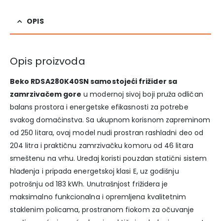
OPIS
Opis proizvoda
Beko RDSA280K40SN samostojeći frižider sa
zamrzivačem gore
u modernoj sivoj boji pruža odličan
balans prostora i energetske efikasnosti za potrebe
svakog domaćinstva. Sa ukupnom korisnom zapreminom
od 250 litara, ovaj model nudi prostran rashladni deo od
204 litra i praktičnu zamrzivačku komoru od 46 litara
smeštenu na vrhu. Uređaj koristi pouzdan statični sistem
hlađenja i pripada energetskoj klasi E, uz godišnju
potrošnju od 183 kWh. Unutrašnjost frižidera je
maksimalno funkcionalna i opremljena kvalitetnim
staklenim policama, prostranom fiokom za očuvanje