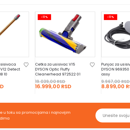
-11%
-11%
sisivaca
Cetka za usisivac V15
Punjac za usisiv
 V12 Detect
DYSON Optic Fluffy
DYSON 969350 
8 10
Cleanerhead 972522 01
assy
Original
Original
19.039,00
RSD
9.967,00
RSD
price
Current
price
Current
SD
16.999,00
RSD
8.899,00
R
was:
price
was:
price
11.423,00 RSD.
is:
19.039,00 RSD.
is:
10.199,00 RSD.
16.999,00 RSD.
ite u toku sa promocijama i najnovijim
odima