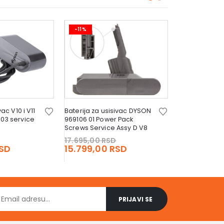
-11%
-11%
ac V10 i V11
Baterija za usisivac DYSON
Baterija za u
03 service
969106 01 Power Pack
965470 01 po
Screws Service Assy D V8
assy
Original
Original
17.695,00
RSD
19.039,00
R
price
Current
price
Current
SD
15.799,00
RSD
16.999,00
was:
price
was:
price
9.967,00 RSD.
is:
17.695,00 RSD.
is:
8.899,00 RSD.
15.799,00 RSD.