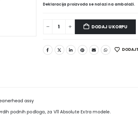
Deklaracija proizvoda se nalazi na ambalaži.
DODAJ U KORPU
DODAJTE
cleanerhead assy
vrdih podnih podloga, za V11 Absolute Extra modele.