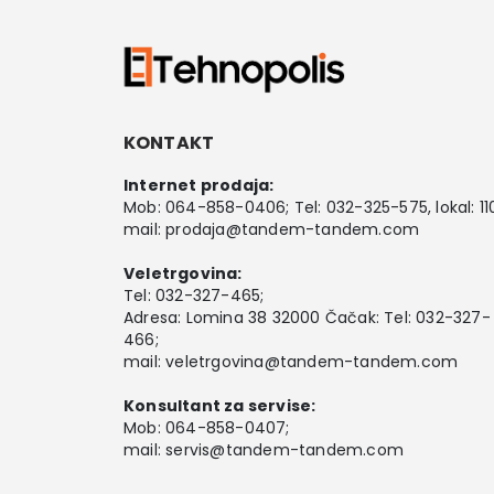
KONTAKT
Internet prodaja:
Mob:
064-858-0406
; Tel:
032-325-575
, lokal: 11
mail:
prodaja@tandem-tandem.com
Veletrgovina:
Tel:
032-327-465
;
Adresa: Lomina 38 32000 Čačak: Tel: 032-327-
466;
mail:
veletrgovina@tandem-tandem.com
Konsultant za servise:
Mob:
064-858-0407
;
mail:
servis@tandem-tandem.com