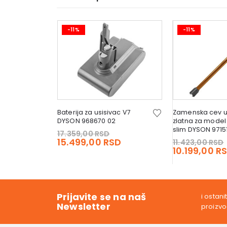
-11%
-11%
vac DYSON
Baterija za usisivac V7
Zamenska cev u
 pack
DYSON 968670 02
zlatna za model
slim DYSON 97151
Original
17.359,00
RSD
Original
price
Current
15.499,00
RSD
11.423,00
RSD
price
Current
D
was:
price
10.199,00
R
was:
price
17.359,00 RSD.
is:
19.039,00 RSD.
is:
15.499,00 RSD.
16.999,00 RSD.
Prijavite se na naš
i ostan
Newsletter
proizv