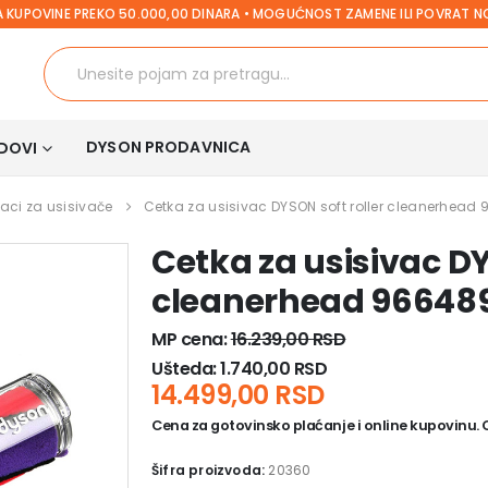
 KUPOVINE PREKO 50.000,00 DINARA • MOGUĆNOST ZAMENE ILI POVRAT 
DYSON PRODAVNICA
DOVI
aci za usisivače
Cetka za usisivac DYSON soft roller cleanerhead 
Cetka za usisivac DY
cleanerhead 966489
MP cena:
16.239,00
RSD
Ušteda:
1.740,00
RSD
14.499,00
RSD
Cena za gotovinsko plaćanje i online kupovinu. Ce
Šifra proizvoda:
20360