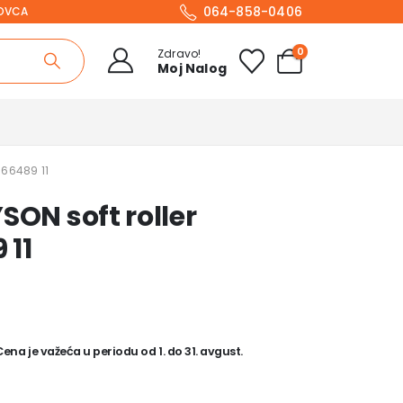
064-858-0406
NOVCA
0
Zdravo!
Moj Nalog
966489 11
SON soft roller
 11
na je važeća u periodu od 1. do 31. avgust.