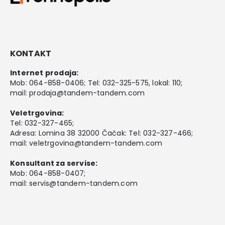
KONTAKT
Internet prodaja:
Mob:
064-858-0406
; Tel:
032-325-575
, lokal: 110;
mail:
prodaja@tandem-tandem.com
Veletrgovina:
Tel:
032-327-465
;
Adresa: Lomina 38 32000 Čačak: Tel: 032-327-466;
mail:
veletrgovina@tandem-tandem.com
Konsultant za servise:
Mob:
064-858-0407
;
mail:
servis@tandem-tandem.com