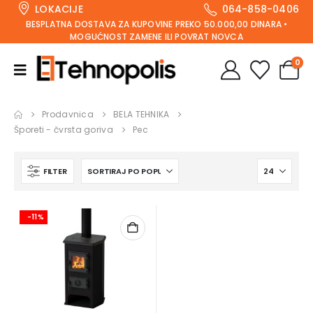
LOKACIJE
064-858-0406
BESPLATNA DOSTAVA ZA KUPOVINE PREKO 50.000,00 DINARA •
MOGUĆNOST ZAMENE ILI POVRAT NOVCA
0
Prodavnica
BELA TEHNIKA
Šporeti - čvrsta goriva
Pec
FILTER
-11%