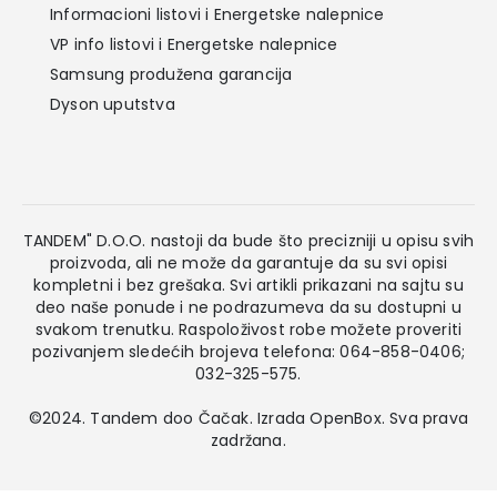
Informacioni listovi i Energetske nalepnice
VP info listovi i Energetske nalepnice
Samsung produžena garancija
Dyson uputstva
TANDEM" D.O.O. nastoji da bude što precizniji u opisu svih
proizvoda, ali ne može da garantuje da su svi opisi
kompletni i bez grešaka. Svi artikli prikazani na sajtu su
deo naše ponude i ne podrazumeva da su dostupni u
svakom trenutku. Raspoloživost robe možete proveriti
pozivanjem sledećih brojeva telefona: 064-858-0406;
032-325-575.
©2024. Tandem doo Čačak. Izrada
OpenBox
. Sva prava
zadržana.