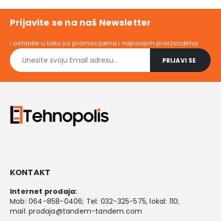
Prijavite se na naš Newsletter
i ostanite u toku sa promocijama i najnovijim proizvodima
KONTAKT
Internet prodaja:
Mob:
064-858-0406
; Tel:
032-325-575
, lokal: 110;
mail:
prodaja@tandem-tandem.com