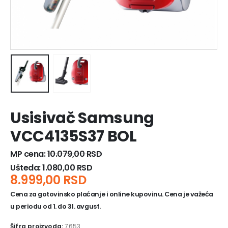
Usisivač Samsung
VCC4135S37 BOL
MP cena:
10.079,00
RSD
Ušteda:
1.080,00
RSD
8.999,00
RSD
Cena za gotovinsko plaćanje i online kupovinu. Cena je važeća
u periodu od 1. do 31. avgust.
Šifra proizvoda:
7653