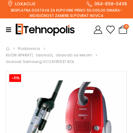
LOKACIJE
064-858-0406
BESPLATNA DOSTAVA ZA KUPOVINE PREKO 50.000,00 DINARA •
MOGUĆNOST ZAMENE ILI POVRAT NOVCA
0
Prodavnica
KUĆNI APARATI
,
Usisivači
,
Usisivači sa kesom
Usisivač Samsung VCC4135S37 BOL
-11%