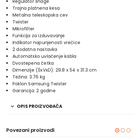
Regulator snage
Trajna platnena kesa
Metalna teleskopska cev
Twister
Mikrofilter
Funkcija za izduvavanje
Indikator napunjenosti vrećice
2 dodatna nastavka
Automatsko uvlačenje kabla
Dvostepena četka
Dimenzije (ŠxVxD): 29.8 x 54 x 31.3 cm
Težina: 3.76 kg
Poklon Samsung Twister
Garancija: 2 godine
OPIS PROIZVOĐAČA
Povezani proizvodi