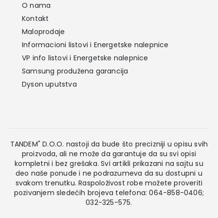
O nama
Kontakt
Maloprodaje
Informacioni listovi i Energetske nalepnice
VP info listovi i Energetske nalepnice
Samsung produžena garancija
Dyson uputstva
TANDEM" D.O.O. nastoji da bude što precizniji u opisu svih
proizvoda, ali ne može da garantuje da su svi opisi
kompletni i bez grešaka. Svi artikli prikazani na sajtu su
deo naše ponude i ne podrazumeva da su dostupni u
svakom trenutku. Raspoloživost robe možete proveriti
pozivanjem sledećih brojeva telefona: 064-858-0406;
032-325-575.