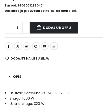
Barkod: 8806071298047
Deklaracija proizvoda se nalazi na ambalaži.
DODAJ U KORPU
DODAJTE NA LISTU ŽELJA
OPIS
Usisivač Samsung VCC4135S3R BOL
Snaga: 1600 W
Usisna snaga: 320 W