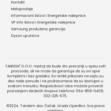
Kontakt
Maloprodaje
Informacioni listovi i Energetske nalepnice
VP info listovi i Energetske nalepnice
Samsung produžena garancija
Dyson uputstva
TANDEM" D.O.O. nastoji da bude što precizniji u opisu svih
proizvoda, ali ne može da garantuje da su svi opisi
kompletni i bez grešaka. Svi artikli prikazani na sajtu su
deo naše ponude i ne podrazumeva da su dostupni u
svakom trenutku. Raspoloživost robe možete proveriti
pozivanjem sledećih brojeva telefona: 064-858-0406;
032-325-575.
©2024. Tandem doo Čačak. Izrada
OpenBox
. Sva prava
zadržana.