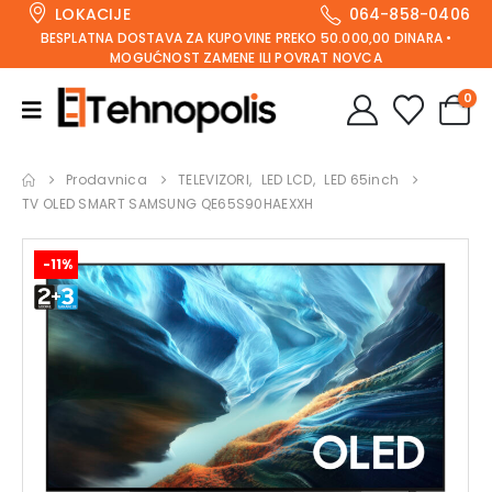
LOKACIJE
064-858-0406
BESPLATNA DOSTAVA ZA KUPOVINE PREKO 50.000,00 DINARA •
MOGUĆNOST ZAMENE ILI POVRAT NOVCA
0
Prodavnica
TELEVIZORI
,
LED LCD
,
LED 65inch
TV OLED SMART SAMSUNG QE65S90HAEXXH
-11%