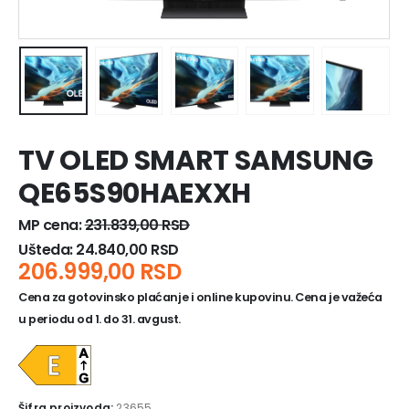
TV OLED SMART SAMSUNG
QE65S90HAEXXH
MP cena:
231.839,00
RSD
Ušteda:
24.840,00
RSD
206.999,00
RSD
Cena za gotovinsko plaćanje i online kupovinu. Cena je važeća
u periodu od 1. do 31. avgust.
Šifra proizvoda:
23655