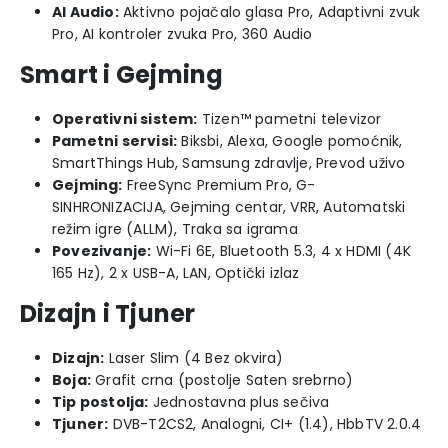
AI Audio:
Aktivno pojačalo glasa Pro, Adaptivni zvuk
Pro, AI kontroler zvuka Pro, 360 Audio
Smart i Gejming
Operativni sistem:
Tizen™ pametni televizor
Pametni servisi:
Biksbi, Alexa, Google pomoćnik,
SmartThings Hub, Samsung zdravlje, Prevod uživo
Gejming:
FreeSync Premium Pro, G-
SINHRONIZACIJA, Gejming centar, VRR, Automatski
režim igre (ALLM), Traka sa igrama
Povezivanje:
Wi-Fi 6E, Bluetooth 5.3, 4 x HDMI (4K
165 Hz), 2 x USB-A, LAN, Optički izlaz
Dizajn i Tjuner
Dizajn:
Laser Slim (4 Bez okvira)
Boja:
Grafit crna (postolje Saten srebrno)
Tip postolja:
Jednostavna plus sečiva
Tjuner:
DVB-T2CS2, Analogni, CI+ (1.4), HbbTV 2.0.4