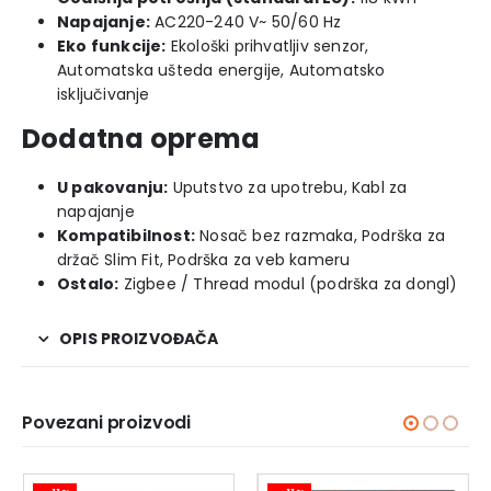
Napajanje:
AC220-240 V~ 50/60 Hz
Eko funkcije:
Ekološki prihvatljiv senzor,
Automatska ušteda energije, Automatsko
isključivanje
Dodatna oprema
U pakovanju:
Uputstvo za upotrebu, Kabl za
napajanje
Kompatibilnost:
Nosač bez razmaka, Podrška za
držač Slim Fit, Podrška za veb kameru
Ostalo:
Zigbee / Thread modul (podrška za dongl)
OPIS PROIZVOĐAČA
Povezani proizvodi