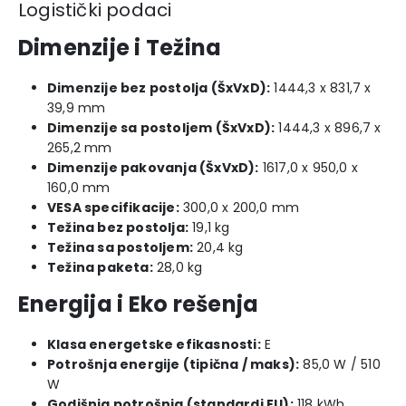
Logistički podaci
Dimenzije i Težina
Dimenzije bez postolja (ŠxVxD):
1444,3 x 831,7 x
39,9 mm
Dimenzije sa postoljem (ŠxVxD):
1444,3 x 896,7 x
265,2 mm
Dimenzije pakovanja (ŠxVxD):
1617,0 x 950,0 x
160,0 mm
VESA specifikacije:
300,0 x 200,0 mm
Težina bez postolja:
19,1 kg
Težina sa postoljem:
20,4 kg
Težina paketa:
28,0 kg
Energija i Eko rešenja
Klasa energetske efikasnosti:
E
Potrošnja energije (tipična / maks):
85,0 W / 510
W
Godišnja potrošnja (standardi EU):
118 kWh