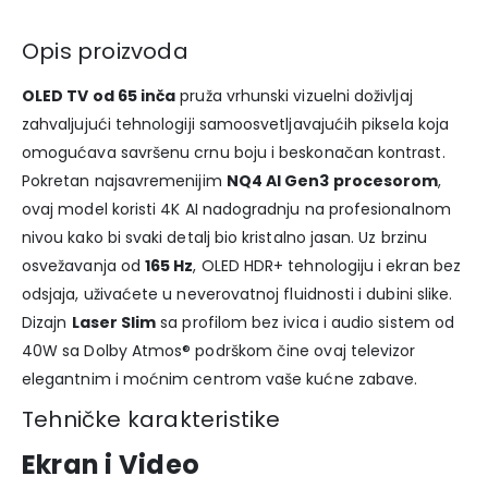
Opis proizvoda
OLED TV od 65 inča
pruža vrhunski vizuelni doživljaj
zahvaljujući tehnologiji samoosvetljavajućih piksela koja
omogućava savršenu crnu boju i beskonačan kontrast.
Pokretan najsavremenijim
NQ4 AI Gen3 procesorom
,
ovaj model koristi 4K AI nadogradnju na profesionalnom
nivou kako bi svaki detalj bio kristalno jasan. Uz brzinu
osvežavanja od
165 Hz
, OLED HDR+ tehnologiju i ekran bez
odsjaja, uživaćete u neverovatnoj fluidnosti i dubini slike.
Dizajn
Laser Slim
sa profilom bez ivica i audio sistem od
40W sa Dolby Atmos® podrškom čine ovaj televizor
elegantnim i moćnim centrom vaše kućne zabave.
Tehničke karakteristike
Ekran i Video