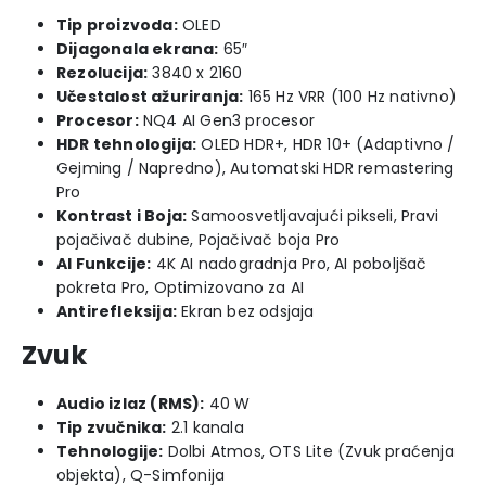
Tip proizvoda:
OLED
Dijagonala ekrana:
65″
Rezolucija:
3840 x 2160
Učestalost ažuriranja:
165 Hz VRR (100 Hz nativno)
Procesor:
NQ4 AI Gen3 procesor
HDR tehnologija:
OLED HDR+, HDR 10+ (Adaptivno /
Gejming / Napredno), Automatski HDR remastering
Pro
Kontrast i Boja:
Samoosvetljavajući pikseli, Pravi
pojačivač dubine, Pojačivač boja Pro
AI Funkcije:
4K AI nadogradnja Pro, AI poboljšač
pokreta Pro, Optimizovano za AI
Antirefleksija:
Ekran bez odsjaja
Zvuk
Audio izlaz (RMS):
40 W
Tip zvučnika:
2.1 kanala
Tehnologije:
Dolbi Atmos, OTS Lite (Zvuk praćenja
objekta), Q-Simfonija