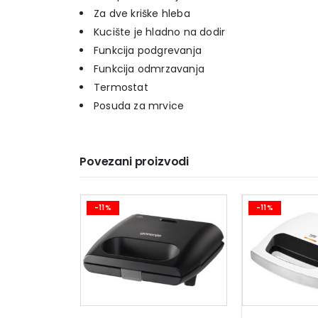
Za dve kriške hleba
Kucište je hladno na dodir
Funkcija podgrevanja
Funkcija odmrzavanja
Termostat
Posuda za mrvice
Povezani proizvodi
-11%
-11%