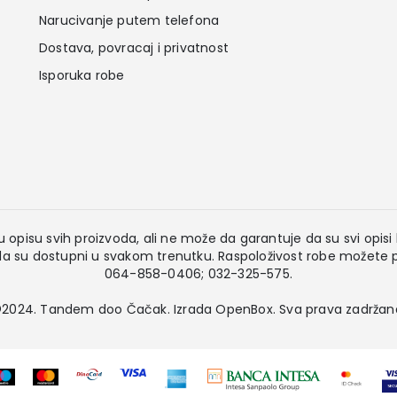
Narucivanje putem telefona
Dostava, povracaj i privatnost
Isporuka robe
 opisu svih proizvoda, ali ne može da garantuje da su svi opisi k
 su dostupni u svakom trenutku. Raspoloživost robe možete pr
064-858-0406; 032-325-575.
2024. Tandem doo Čačak. Izrada
OpenBox
. Sva prava zadržan