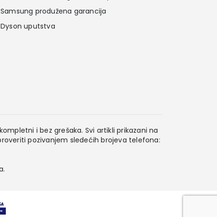
Samsung produžena garancija
Dyson uputstva
ompletni i bez grešaka. Svi artikli prikazani na
overiti pozivanjem sledećih brojeva telefona:
a.