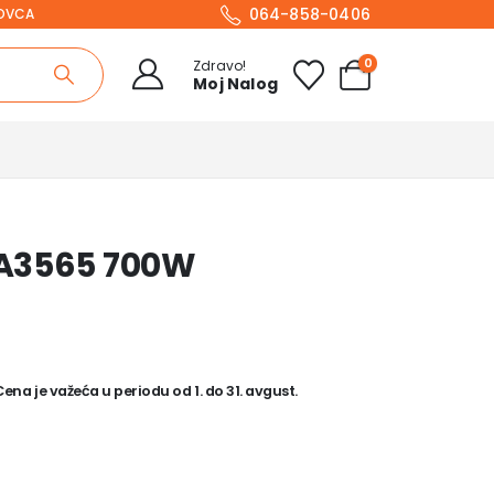
064-858-0406
NOVCA
0
Zdravo!
Moj Nalog
TA3565 700W
na je važeća u periodu od 1. do 31. avgust.