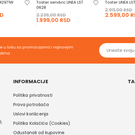
M2971W
Toster sendvic LINEA LST
Toster LINEA LS
0628
riginal
2.911,00
RSD
Original
rice
Current
SD
2.599,00
R
2.239,00
RSD
price
Current
as:
price
1.999,00
RSD
was:
price
.911,00 RSD.
is:
2.239,00 RSD.
is:
2.599,00 RSD.
1.999,00 RSD.
ite u toku sa promocijama i najnovijim
odima
INFORMACIJE
TA
Politika privatnosti
Prava potrošača
Uslovi korišcenja
0;
Politika Kolačića (Cookies)
Odustanak od kupovine