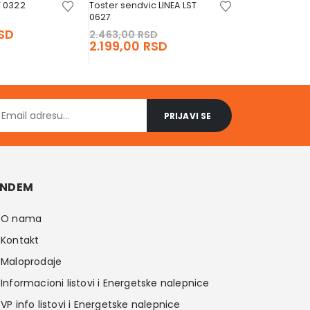
T 0322
Toster sendvic LINEA LST
0627
Original
Original
price
Current
SD
2.463,00
RSD
price
Current
was:
price
2.199,00
RSD
was:
price
2.911,00 RSD.
is:
2.463,00 RSD.
is:
2.599,00 RSD.
2.199,00 RSD.
NDEM
O nama
Kontakt
Maloprodaje
Informacioni listovi i Energetske nalepnice
VP info listovi i Energetske nalepnice