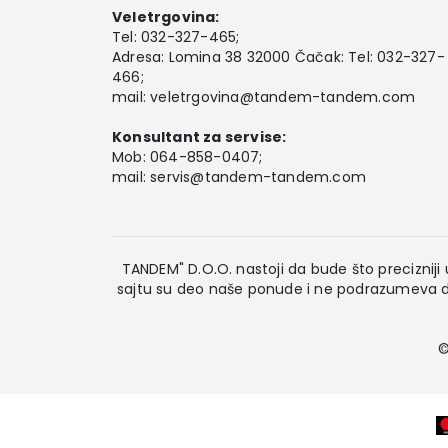
Veletrgovina:
Tel:
032-327-465
;
Adresa: Lomina 38 32000 Čačak: Tel: 032-327-
466;
mail:
veletrgovina@tandem-tandem.com
Konsultant za servise:
Mob:
064-858-0407
;
mail:
servis@tandem-tandem.com
TANDEM" D.O.O. nastoji da bude što precizniji u
sajtu su deo naše ponude i ne podrazumeva da
©