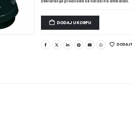
Deklaracija proizvoda se nalazi na ambalaži.
DODAJ U KORPU
DODAJTE