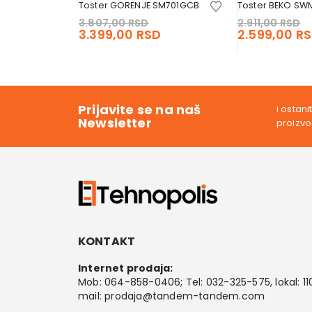
Toster GORENJE SM701GCB
Toster BEKO SW
Original
O
3.807,00
RSD
2.911,00
RSD
price
Current
p
3.399,00
RSD
2.599,00
R
was:
price
w
3.807,00 RSD.
is:
2
3.399,00 RSD.
Prijavite se na naš
i ostan
Newsletter
proizv
KONTAKT
Internet prodaja:
Mob:
064-858-0406
; Tel:
032-325-575
, lokal: 11
mail:
prodaja@tandem-tandem.com