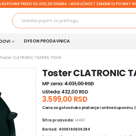
 KUPOVINE PREKO 50.000,00 DINARA • MOGUĆNOST ZAMENE ILI POVRAT 
DYSON PRODAVNICA
DOVI
Toster CLATRONIC TA3565 700W
Toster CLATRONIC 
MP cena:
4.031,00
RSD
Ušteda:
432,00
RSD
3.599,00
RSD
Cena za gotovinsko plaćanje i online kupovinu. Ce
Šifra proizvoda:
14491
Barkod: 4006160636284