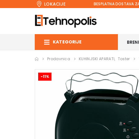
LOKACIJE
BESPLATNA DOSTAVA ZA
KATEGORIJE
BREN
Prodavnica
KUHINJSKI APARATI
,
Toster
-11%