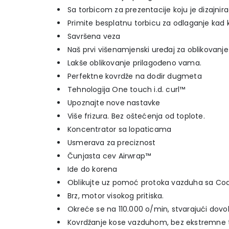
Sa torbicom za prezentacije koju je dizajnir
Primite besplatnu torbicu za odlaganje kad k
Savršena veza
Naš prvi višenamjenski uređaj za oblikova
Lakše oblikovanje prilagođeno vama.
Perfektne kovrdže na dodir dugmeta
Tehnologija One touch i.d. curl™
Upoznajte nove nastavke
Više frizura. Bez oštećenja od toplote.
Koncentrator sa lopaticama
Usmerava za preciznost
Čunjasta cev Airwrap™
Ide do korena
Oblikujte uz pomoć protoka vazduha sa Co
Brz, motor visokog pritiska.
Okreće se na 110.000 o/min, stvarajući dovol
Kovrdžanje kose vazduhom, bez ekstremne t