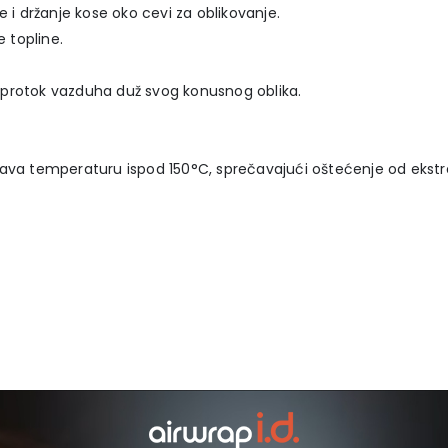
 i držanje kose oko cevi za oblikovanje.
 topline.
 protok vazduha duž svog konusnog oblika.
ava temperaturu ispod 150°C, sprečavajući oštećenje od ekstrem