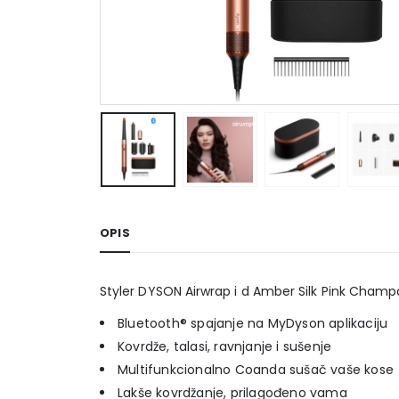
OPIS
Styler DYSON Airwrap i d Amber Silk Pink Cham
Bluetooth® spajanje na MyDyson aplikaciju
Kovrdže, talasi, ravnjanje i sušenje
Multifunkcionalno Coanda sušač vaše kose
Lakše kovrdžanje, prilagođeno vama