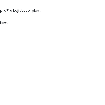
ap id™ u boji Jasper plum
ijom.