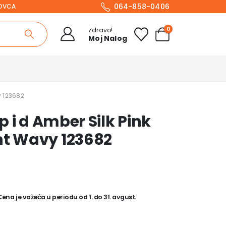
064-858-0406
NOVCA
0
Zdravo!
Moj Nalog
y 123682
 i d Amber Silk Pink
t Wavy 123682
na je važeća u periodu od 1. do 31. avgust.