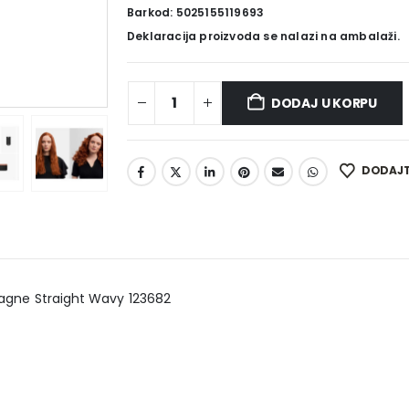
Barkod: 5025155119693
Deklaracija proizvoda se nalazi na ambalaži.
DODAJ U KORPU
DODAJTE
pagne Straight Wavy 123682