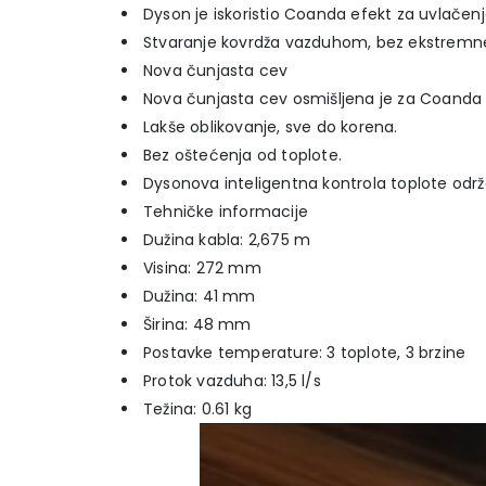
Dyson je iskoristio Coanda efekt za uvlačenje
Stvaranje kovrdža vazduhom, bez ekstremne
Nova čunjasta cev
Nova čunjasta cev osmišljena je za Coanda
Lakše oblikovanje, sve do korena.
Bez oštećenja od toplote.
Dysonova inteligentna kontrola toplote održ
Tehničke informacije
Dužina kabla: 2,675 m
Visina: 272 mm
Dužina: 41 mm
Širina: 48 mm
Postavke temperature: 3 toplote, 3 brzine
Protok vazduha: 13,5 l/s
Težina: 0.61 kg