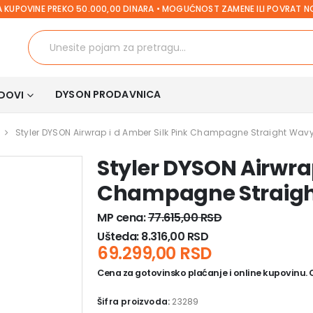
 KUPOVINE PREKO 50.000,00 DINARA • MOGUĆNOST ZAMENE ILI POVRAT 
DYSON PRODAVNICA
DOVI
Styler DYSON Airwrap i d Amber Silk Pink Champagne Straight Wav
Styler DYSON Airwrap
Champagne Straigh
MP cena:
77.615,00
RSD
Ušteda:
8.316,00
RSD
69.299,00
RSD
Cena za gotovinsko plaćanje i online kupovinu. Ce
Šifra proizvoda:
23289