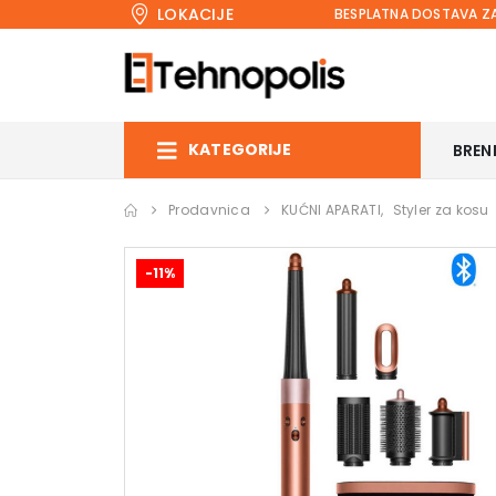
LOKACIJE
BESPLATNA DOSTAVA ZA
KATEGORIJE
BREN
Prodavnica
KUĆNI APARATI
,
Styler za kosu
-11%