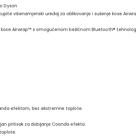
ao Dyson
upite višenamjenski uređaj za oblikovanje i sušenje kose Airwr
nje kose Airwrap™ s omogućenom bežičnom Bluetooth® tehnolog
anda efektom, bez ekstremne toplote.
jan pritisak za dobijanje Coanda efekta.
oplote.