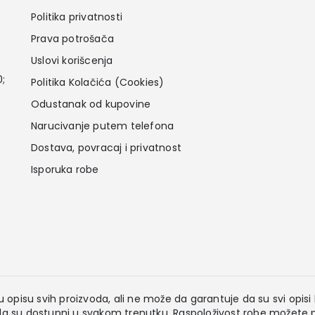
Politika privatnosti
Prava potrošača
Uslovi korišcenja
0;
Politika Kolačića (Cookies)
Odustanak od kupovine
Narucivanje putem telefona
Dostava, povracaj i privatnost
Isporuka robe
 opisu svih proizvoda, ali ne može da garantuje da su svi opisi k
 su dostupni u svakom trenutku. Raspoloživost robe možete pr