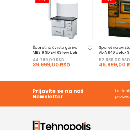
-11%
-11%
Šporet na čvrsto gorivo
Sporet na cvrst
MBS 9 SD EM RS levi beli
ALFA R4
Original
44.799,00
RSD
52.639,00
RS
price
Current
39.999,00
RSD
46.999,00
was:
price
44.799,00 RSD.
is:
39.999,00 RSD.
Prijavite se na naš
i ostan
Newsletter
proizv