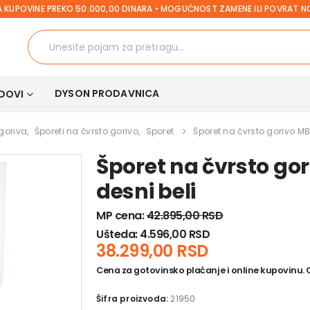
 KUPOVINE PREKO 50.000,00 DINARA • MOGUĆNOST ZAMENE ILI POVRAT 
DYSON PRODAVNICA
DOVI
 goriva
,
Šporeti na čvrsto gorivo
,
Sporet
Šporet na čvrsto gorivo MB
Šporet na čvrsto gor
desni beli
MP cena:
42.895,00
RSD
Ušteda:
4.596,00
RSD
38.299,00
RSD
Cena za gotovinsko plaćanje i online kupovinu. Ce
Šifra proizvoda:
21950