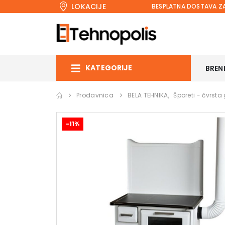
LOKACIJE
BESPLATNA DOSTAVA ZA
KATEGORIJE
BREN
Prodavnica
BELA TEHNIKA
,
Šporeti - čvrsta
-11%