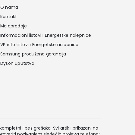
O nama
Kontakt
Maloprodaje
Informacioni listovi i Energetske nalepnice
VP info listovi i Energetske nalepnice
Samsung produžena garancija
Dyson uputstva
ompletni i bez grešaka. Svi artikli prikazani na
overiti pozivanjem sledećih brojeva telefona: