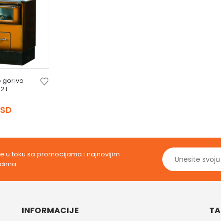
o gorivo
6 delux S 2 L
Original
D
price
Current
RSD
was:
price
52.639,00 RSD.
is:
46.999,00 RSD.
ite u toku sa promocijama i najnovijim
odima
INFORMACIJE
TA