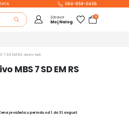
064-858-0406
NOVCA
0
Zdravo!
Moj Nalog
S 7 SD EM RS desni beli
ivo MBS 7 SD EM RS
na je važeća u periodu od 1. do 31. avgust.