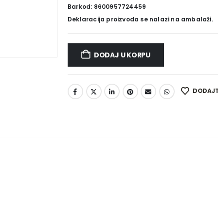
Barkod: 8600957724459
Deklaracija proizvoda se nalazi na ambalaži.
DODAJ U KORPU
DODAJTE