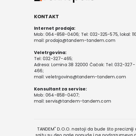
KONTAKT
Internet prodaja:
Mob:
064-858-0406
; Tel:
032-325-575
, lokal: 11
mail:
prodaja@tandem-tandem.com
Veletrgovina:
Tel:
032-327-465
;
Adresa: Lomina 38 32000 Čačak: Tel: 032-327-
466;
mail:
veletrgovina@tandem-tandem.com
Konsultant za servise:
Mob:
064-858-0407
;
mail:
servis@tandem-tandem.com
TANDEM" D.O.O. nastoji da bude što precizniji u
sajtu su deo naše ponude i ne podrazumeva da