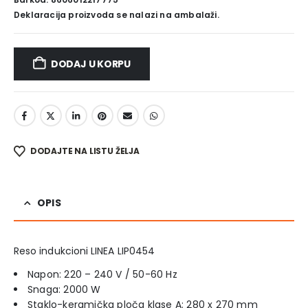
Deklaracija proizvoda se nalazi na ambalaži.
DODAJ U KORPU
DODAJTE NA LISTU ŽELJA
OPIS
Reso indukcioni LINEA LIP0454
Napon: 220 – 240 V / 50-60 Hz
Snaga: 2000 W
Staklo-keramička ploča klase A: 280 x 270 mm