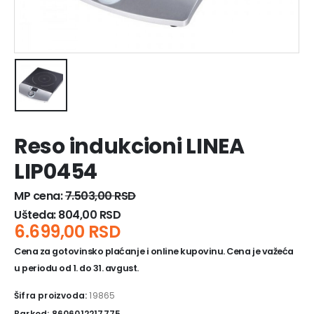
Reso indukcioni LINEA
LIP0454
MP cena:
7.503,00
RSD
Ušteda:
804,00
RSD
6.699,00
RSD
Cena za gotovinsko plaćanje i online kupovinu. Cena je važeća
u periodu od 1. do 31. avgust.
Šifra proizvoda:
19865
Barkod: 8606012217775