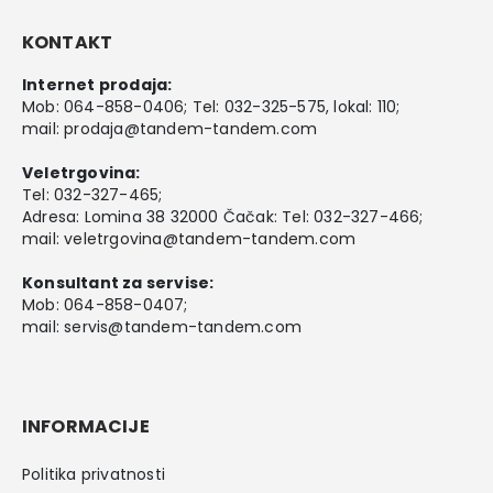
KONTAKT
Internet prodaja:
Mob:
064-858-0406
; Tel:
032-325-575
, lokal: 110;
mail:
prodaja@tandem-tandem.com
Veletrgovina:
Tel:
032-327-465
;
Adresa: Lomina 38 32000 Čačak: Tel: 032-327-466;
mail:
veletrgovina@tandem-tandem.com
Konsultant za servise:
Mob:
064-858-0407
;
mail:
servis@tandem-tandem.com
INFORMACIJE
Politika privatnosti