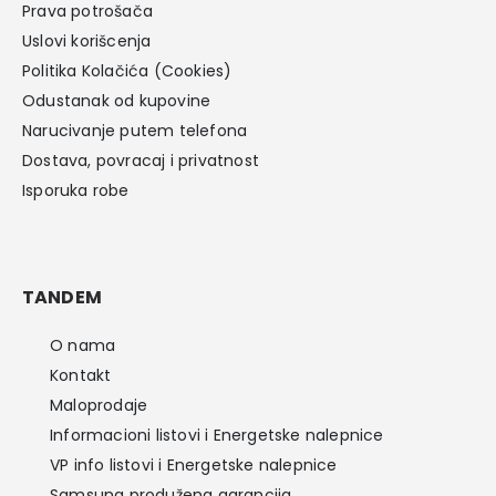
Prava potrošača
Uslovi korišcenja
Politika Kolačića (Cookies)
Odustanak od kupovine
Narucivanje putem telefona
Dostava, povracaj i privatnost
Isporuka robe
TANDEM
O nama
Kontakt
Maloprodaje
Informacioni listovi i Energetske nalepnice
VP info listovi i Energetske nalepnice
Samsung produžena garancija