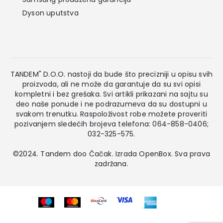
Dyson uputstva
TANDEM" D.O.O. nastoji da bude što precizniji u opisu svih
proizvoda, ali ne može da garantuje da su svi opisi
kompletni i bez grešaka. Svi artikli prikazani na sajtu su
deo naše ponude i ne podrazumeva da su dostupni u
svakom trenutku. Raspoloživost robe možete proveriti
pozivanjem sledećih brojeva telefona: 064-858-0406;
032-325-575.
©2024. Tandem doo Čačak. Izrada
OpenBox
. Sva prava
zadržana.