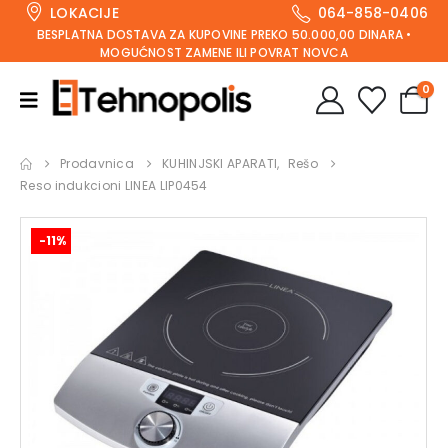
LOKACIJE
064-858-0406
BESPLATNA DOSTAVA ZA KUPOVINE PREKO 50.000,00 DINARA •
MOGUĆNOST ZAMENE ILI POVRAT NOVCA
0
Prodavnica
KUHINJSKI APARATI
,
Rešo
Reso indukcioni LINEA LIP0454
-11%