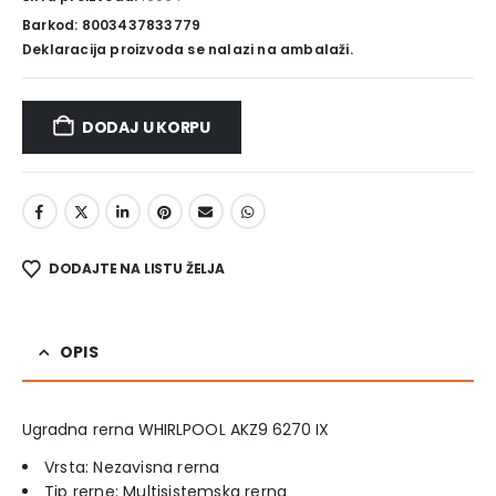
Barkod: 8003437833779
Deklaracija proizvoda se nalazi na ambalaži.
DODAJ U KORPU
DODAJTE NA LISTU ŽELJA
OPIS
Ugradna rerna WHIRLPOOL AKZ9 6270 IX
Vrsta: Nezavisna rerna
Tip rerne: Multisistemska rerna