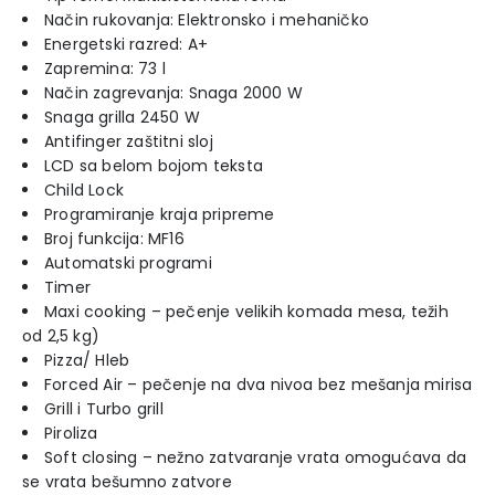
Način rukovanja: Elektronsko i mehaničko
Energetski razred: A+
Zapremina: 73 l
Način zagrevanja: Snaga 2000 W
Snaga grilla 2450 W
Antifinger zaštitni sloj
LCD sa belom bojom teksta
Child Lock
Programiranje kraja pripreme
Broj funkcija: MF16
Automatski programi
Timer
Maxi cooking – pečenje velikih komada mesa, težih
od 2,5 kg)
Pizza/ Hleb
Forced Air – pečenje na dva nivoa bez mešanja mirisa
Grill i Turbo grill
Piroliza
Soft closing – nežno zatvaranje vrata omogućava da
se vrata bešumno zatvore