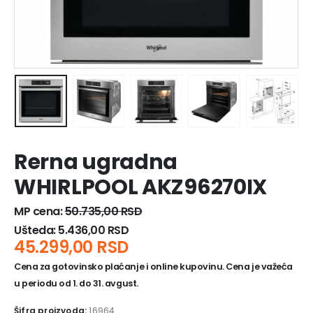
Rerna ugradna
WHIRLPOOL AKZ96270IX
MP cena:
50.735,00
RSD
Ušteda:
5.436,00
RSD
45.299,00
RSD
Cena za gotovinsko plaćanje i online kupovinu. Cena je važeća
u periodu od 1. do 31. avgust.
Šifra proizvoda:
16964