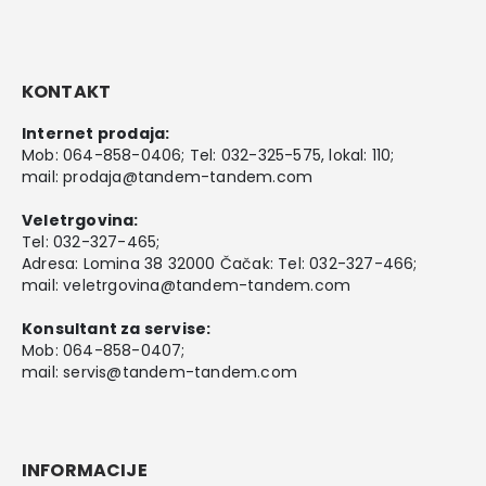
KONTAKT
Internet prodaja:
Mob:
064-858-0406
; Tel:
032-325-575
, lokal: 110;
mail:
prodaja@tandem-tandem.com
Veletrgovina:
Tel:
032-327-465
;
Adresa: Lomina 38 32000 Čačak: Tel: 032-327-466;
mail:
veletrgovina@tandem-tandem.com
Konsultant za servise:
Mob:
064-858-0407
;
mail:
servis@tandem-tandem.com
INFORMACIJE