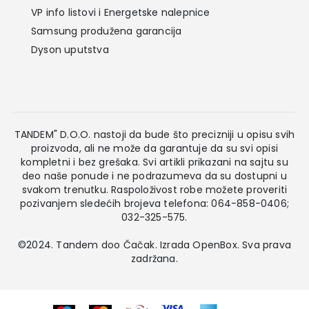
VP info listovi i Energetske nalepnice
Samsung produžena garancija
Dyson uputstva
TANDEM" D.O.O. nastoji da bude što precizniji u opisu svih
proizvoda, ali ne može da garantuje da su svi opisi
kompletni i bez grešaka. Svi artikli prikazani na sajtu su
deo naše ponude i ne podrazumeva da su dostupni u
svakom trenutku. Raspoloživost robe možete proveriti
pozivanjem sledećih brojeva telefona: 064-858-0406;
032-325-575.
©2024. Tandem doo Čačak. Izrada
OpenBox
. Sva prava
zadržana.