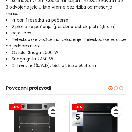
Sa inovativnom Cook3 funkcijom, možete kuvati i do
3 odvojena jela u isto vreme bez rizika od mešanja
mirisa.
Pribor: 1 rešetka za pečenje
2 pleha za pečenje (posebno dubok pleh 4,5 cm)
Boja: Inox
Teleskopske vođice na izvlačenje: Teleskopske vodjice
na jednom nivou
Ostalo: Snaga 2000 W
Snaga grilla 2450 W
Dimenzije (ŠxVxD): 59,5 x 59,5 x 56,4 cm
Povezani proizvodi
-11%
-11%