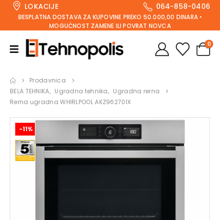
LOKACIJE
064-858-0406
BESPLATNA DOSTAVA ZA KUPOVINE PREKO 50.000,00 DINARA •
MOGUĆNOST ZAMENE ILI POVRAT NOVCA
0
Prodavnica
BELA TEHNIKA
,
Ugradna tehnika
,
Ugradna rerna
Rerna ugradna WHIRLPOOL AKZ96270IX
-11%