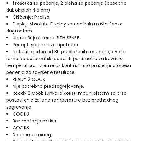
1 rešetka za pečenje, 2 pleha za pečenje (posebno
dubok pleh 4,5 cm)
Čišćenje: Piroliza
Displej: Absolute Display sa centralnim 6th Sense
dugmetom
Unutrašnjost rerne: 6TH SENSE
Recepti spremni za upotrebu
Izaberite jedan od 30 predloženih recepata,a Vaša
rerna će automatski podesiti parametre za kuvanje,
temperaturu i vreme uz kontinuirano praćenje procesa
pečenja za savršene rezultate.
READY 2 COOK
Nije potrebno predzagrejavanje.
Ready 2 Cook funkcija koristi moćni sistem za brzo
postavljanje željene temperature bez prethodnog
zagrevanja
COOK3
Bez mešanja mirisa
COOK3
No aroma mixing.