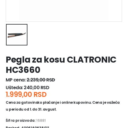
Pegla za kosu CLATRONIC
HC3660
MP cena:
2.239,00
RSD
Ušteda:
240,00
RSD
1.999,00
RSD
Cena za gotovinsko plaćanje i online kupovinu. Cena je važeća
u periodu od 1. do 31. avgust.
Šifra proizvoda:
16881
Barkod: 4006160638011