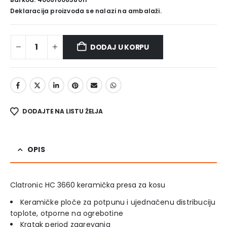
Deklaracija proizvoda se nalazi na ambalaži.
DODAJ U KORPU
DODAJTE NA LISTU ŽELJA
OPIS
Clatronic HC 3660 keramička presa za kosu
Keramičke ploče za potpunu i ujednačenu distribuciju
toplote, otporne na ogrebotine
Kratak period zagrevanja