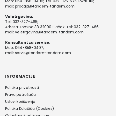
Mob:
064-858-0406
; Tel:
032-325-575
, lokal: 110;
mail:
prodaja@tandem-tandem.com
Veletrgovina:
Tel:
032-327-465
;
Adresa: Lomina 38 32000 Čačak: Tel: 032-327-466;
mail:
veletrgovina@tandem-tandem.com
Konsultant za servise:
Mob:
064-858-0407
;
mail:
servis@tandem-tandem.com
INFORMACIJE
Politika privatnosti
Prava potrošača
Uslovi korišcenja
Politika Kolačića (Cookies)
Odustanak od kupovine