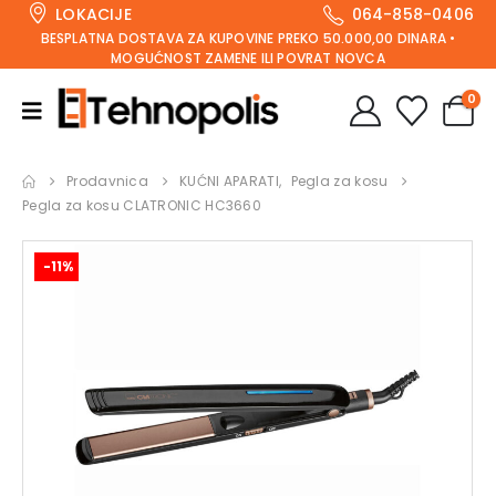
LOKACIJE
064-858-0406
BESPLATNA DOSTAVA ZA KUPOVINE PREKO 50.000,00 DINARA •
MOGUĆNOST ZAMENE ILI POVRAT NOVCA
0
Prodavnica
KUĆNI APARATI
,
Pegla za kosu
Pegla za kosu CLATRONIC HC3660
-11%