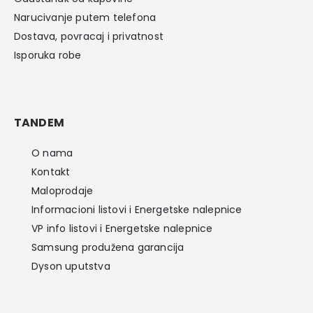
Narucivanje putem telefona
Dostava, povracaj i privatnost
Isporuka robe
TANDEM
O nama
Kontakt
Maloprodaje
Informacioni listovi i Energetske nalepnice
VP info listovi i Energetske nalepnice
Samsung produžena garancija
Dyson uputstva