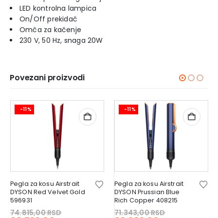
LED kontrolna lampica
On/Off prekidač
Omča za kačenje
230 V, 50 Hz, snaga 20W
Povezani proizvodi
-11%
-11%
Pegla za kosu Airstrait
Pegla za kosu Airstrait
DYSON Red Velvet Gold
DYSON Prussian Blue
596931
Rich Copper 408215
Original
Original
74.815,00
RSD
71.343,00
RSD