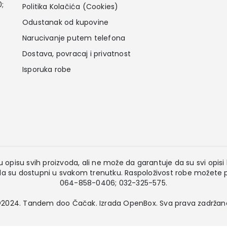
0;
Politika Kolačića (Cookies)
Odustanak od kupovine
Narucivanje putem telefona
Dostava, povracaj i privatnost
Isporuka robe
 opisu svih proizvoda, ali ne može da garantuje da su svi opisi k
 su dostupni u svakom trenutku. Raspoloživost robe možete pr
064-858-0406; 032-325-575.
2024. Tandem doo Čačak. Izrada
OpenBox
. Sva prava zadržan