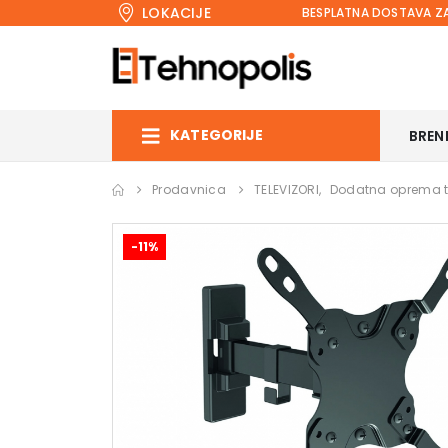
LOKACIJE
BESPLATNA DOSTAVA ZA
KATEGORIJE
BREN
Prodavnica
TELEVIZORI
,
Dodatna oprema 
-11%