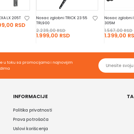
EXA LX 205T
Nosac zglobni TRICK 23 55
Nosac zglobni 
TRL900
305M
iginal
Current
99,00
RSD
Original
ice
price
2.239,00
RSD
1.567,00
RSD
price
Current
as:
is:
1.999,00
RSD
1.399,00
R
was:
price
1,00 RSD.
599,00 RSD.
2.239,00 RSD.
is:
1.999,00 RSD.
ite u toku sa promocijama i najnovijim
odima
INFORMACIJE
TA
Politika privatnosti
Prava potrošača
Uslovi korišcenja