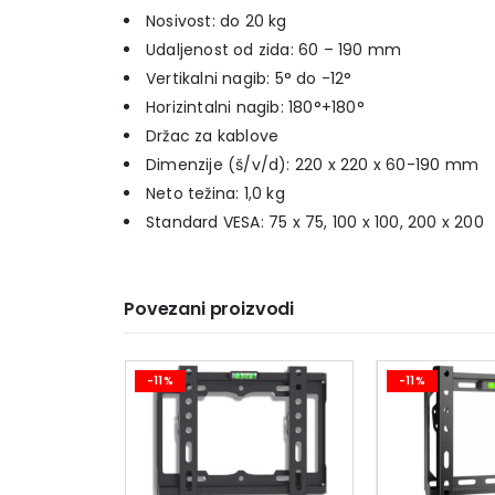
Nosivost: do 20 kg
Udaljenost od zida: 60 – 190 mm
Vertikalni nagib: 5° do -12°
Horizintalni nagib: 180°+180°
Držac za kablove
Dimenzije (š/v/d): 220 x 220 x 60-190 mm
Neto težina: 1,0 kg
Standard VESA: 75 x 75, 100 x 100, 200 x 200
Povezani proizvodi
-11%
-11%