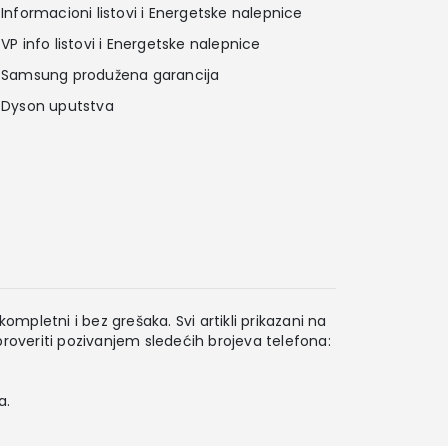
Informacioni listovi i Energetske nalepnice
VP info listovi i Energetske nalepnice
Samsung produžena garancija
Dyson uputstva
ompletni i bez grešaka. Svi artikli prikazani na
overiti pozivanjem sledećih brojeva telefona:
a.