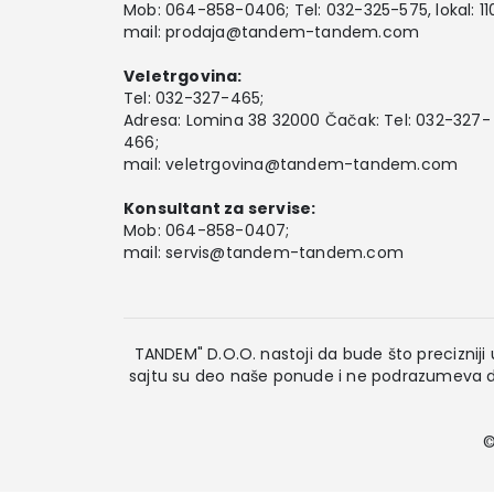
Mob:
064-858-0406
; Tel:
032-325-575
, lokal: 11
mail:
prodaja@tandem-tandem.com
Veletrgovina:
Tel:
032-327-465
;
Adresa: Lomina 38 32000 Čačak: Tel: 032-327-
466;
mail:
veletrgovina@tandem-tandem.com
Konsultant za servise:
Mob:
064-858-0407
;
mail:
servis@tandem-tandem.com
TANDEM" D.O.O. nastoji da bude što precizniji u
sajtu su deo naše ponude i ne podrazumeva da
©