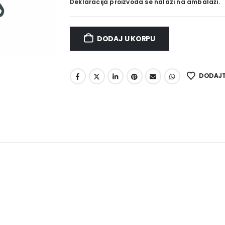
Deklaracija proizvoda se nalazi na ambalaži.
DODAJ U KORPU
DODAJTE