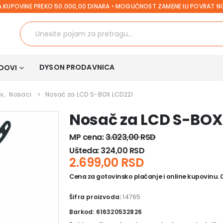
 KUPOVINE PREKO 50.000,00 DINARA • MOGUĆNOST ZAMENE ILI POVRAT 
DYSON PRODAVNICA
DOVI
tv
,
Nosaci
Nosač za LCD S-BOX LCD221
Nosač za LCD S-BOX
MP cena:
3.023,00
RSD
Ušteda:
324,00
RSD
2.699,00
RSD
Cena za gotovinsko plaćanje i online kupovinu. Ce
Šifra proizvoda:
14765
Barkod: 616320532826