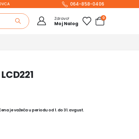
064-858-0406
NOVCA
0
Zdravo!
Moj Nalog
 LCD221
na je važeća u periodu od 1. do 31. avgust.