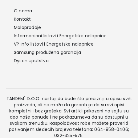
O nama
Kontakt
Maloprodaje
Informacioni listovi i Energetske nalepnice
VP info listovi i Energetske nalepnice
Samsung produžena garancija
Dyson uputstva
TANDEM" D.O.O. nastoji da bude što precizniji u opisu svih
proizvoda, ali ne može da garantuje da su svi opisi
kompletni i bez grešaka. Svi artikli prikazani na sajtu su
deo naše ponude i ne podrazumeva da su dostupni u
svakom trenutku. Raspoloživost robe možete proveriti
pozivanjem sledećih brojeva telefona: 064-858-0406;
032-325-575.