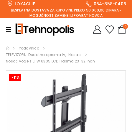
LOKACIJE
064-858-0406
BESPLATNA DOSTAVA ZA KUPOVINE PREKO 50.000,00 DINARA •
MOGUĆNOST ZAMENE ILI POVRAT NOVCA
0
Prodavnica
TELEVIZORI
,
Dodatna oprema tv
,
Nosaci
Nosač Vogels EFW 6305 LCD Plasma 23-32 inch
-11%