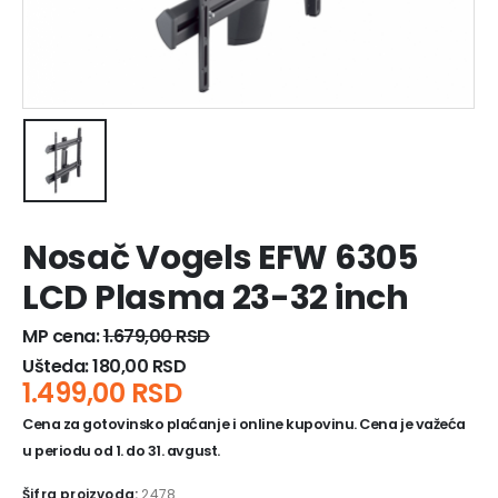
Nosač Vogels EFW 6305
LCD Plasma 23-32 inch
MP cena:
1.679,00
RSD
Ušteda:
180,00
RSD
1.499,00
RSD
Cena za gotovinsko plaćanje i online kupovinu. Cena je važeća
u periodu od 1. do 31. avgust.
Šifra proizvoda:
2478