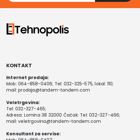
KONTAKT
Internet prodaja:
Mob:
064-858-0406
; Tel:
032-325-575
, lokal: 110;
mail:
prodaja@tandem-tandem.com
Veletrgovina:
Tel:
032-327-465
;
Adresa: Lomina 38 32000 Čačak: Tel: 032-327-466;
mail:
veletrgovina@tandem-tandem.com
Konsultant za servise:
Mob:
064-858-0407
;