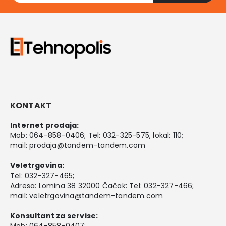
KONTAKT
Internet prodaja:
Mob:
064-858-0406
; Tel:
032-325-575
, lokal: 110;
mail:
prodaja@tandem-tandem.com
Veletrgovina:
Tel:
032-327-465
;
Adresa: Lomina 38 32000 Čačak: Tel: 032-327-466;
mail:
veletrgovina@tandem-tandem.com
Konsultant za servise:
Mob:
064-858-0407
;