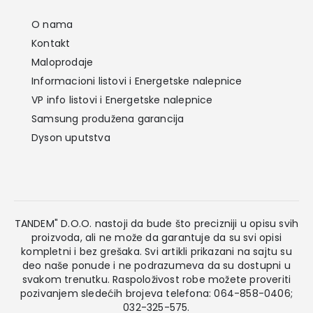
O nama
Kontakt
Maloprodaje
Informacioni listovi i Energetske nalepnice
VP info listovi i Energetske nalepnice
Samsung produžena garancija
Dyson uputstva
TANDEM" D.O.O. nastoji da bude što precizniji u opisu svih
proizvoda, ali ne može da garantuje da su svi opisi
kompletni i bez grešaka. Svi artikli prikazani na sajtu su
deo naše ponude i ne podrazumeva da su dostupni u
svakom trenutku. Raspoloživost robe možete proveriti
pozivanjem sledećih brojeva telefona: 064-858-0406;
032-325-575.