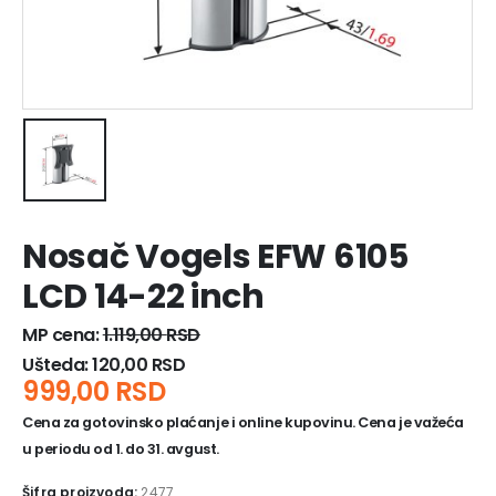
Nosač Vogels EFW 6105
LCD 14-22 inch
MP cena:
1.119,00
RSD
Ušteda:
120,00
RSD
999,00
RSD
Cena za gotovinsko plaćanje i online kupovinu. Cena je važeća
u periodu od 1. do 31. avgust.
Šifra proizvoda:
2477