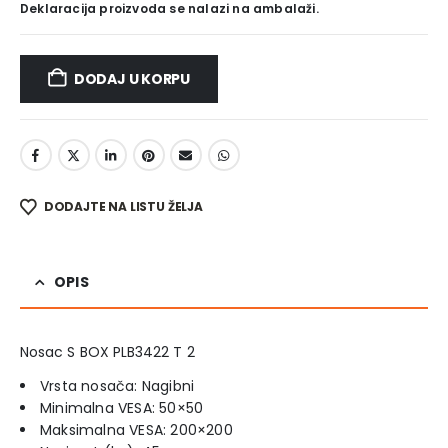
Deklaracija proizvoda se nalazi na ambalaži.
DODAJ U KORPU
DODAJTE NA LISTU ŽELJA
OPIS
Nosac S BOX PLB3422 T 2
Vrsta nosača: Nagibni
Minimalna VESA: 50×50
Maksimalna VESA: 200×200