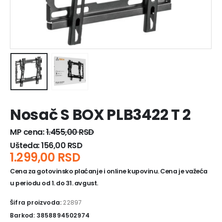
Nosač S BOX PLB3422 T 2
MP cena:
1.455,00
RSD
Ušteda:
156,00
RSD
1.299,00
RSD
Cena za gotovinsko plaćanje i online kupovinu. Cena je važeća
u periodu od 1. do 31. avgust.
Šifra proizvoda:
22897
Barkod: 3858894502974