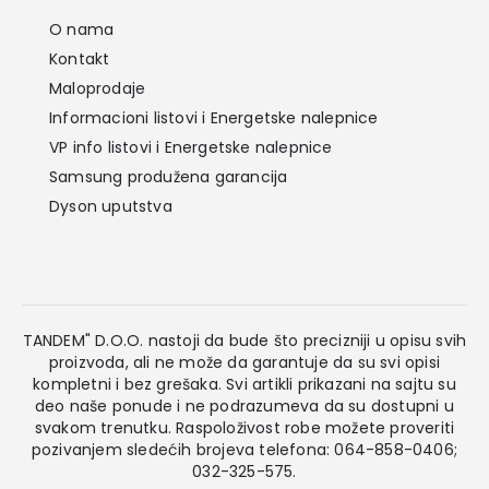
O nama
Kontakt
Maloprodaje
Informacioni listovi i Energetske nalepnice
VP info listovi i Energetske nalepnice
Samsung produžena garancija
Dyson uputstva
TANDEM" D.O.O. nastoji da bude što precizniji u opisu svih
proizvoda, ali ne može da garantuje da su svi opisi
kompletni i bez grešaka. Svi artikli prikazani na sajtu su
deo naše ponude i ne podrazumeva da su dostupni u
svakom trenutku. Raspoloživost robe možete proveriti
pozivanjem sledećih brojeva telefona: 064-858-0406;
032-325-575.