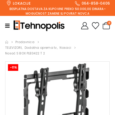
LOKACIJE
064-858-0406
BESPLATNA DOSTAVA ZA KUPOVINE PREKO 50.000,00 DINARA •
MOGUĆNOST ZAMENE ILI POVRAT NOVCA
0
Prodavnica
TELEVIZORI
,
Dodatna oprema tv
,
Nosaci
Nosač S BOX PLB3422 T 2
-11%