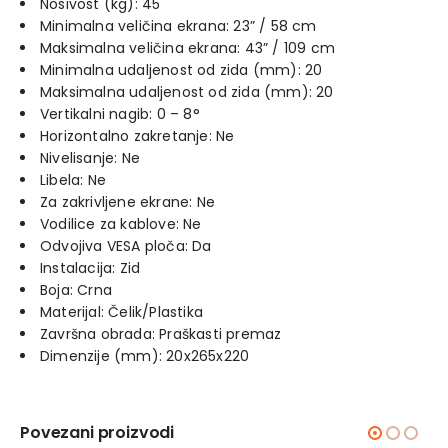
Nosivost (kg): 45
Minimalna veličina ekrana: 23” / 58 cm
Maksimalna veličina ekrana: 43” / 109 cm
Minimalna udaljenost od zida (mm): 20
Maksimalna udaljenost od zida (mm): 20
Vertikalni nagib: 0 – 8°
Horizontalno zakretanje: Ne
Nivelisanje: Ne
Libela: Ne
Za zakrivljene ekrane: Ne
Vodilice za kablove: Ne
Odvojiva VESA ploča: Da
Instalacija: Zid
Boja: Crna
Materijal: Čelik/Plastika
Završna obrada: Praškasti premaz
Dimenzije (mm): 20x265x220
Povezani proizvodi