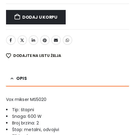
DODAJ U KORPU
DODAJTE NA LISTU ŽELJA
OPIS
Vox mikser MS5020
Tip: štapni
Snaga: 600 W
Broj brzina: 2
Štap: metalni, odvojivi