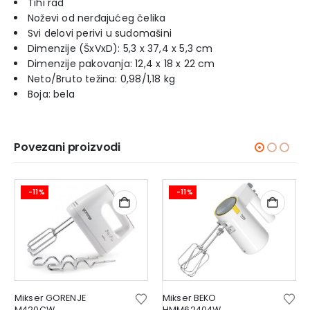
Tihi rad
Noževi od nerđajućeg čelika
Svi delovi perivi u sudomašini
Dimenzije (ŠxVxD): 5,3 x 37,4 x 5,3 cm
Dimenzije pakovanja: 12,4 x 18 x 22 cm
Neto/Bruto težina: 0,98/1,18 kg
Boja: bela
Povezani proizvodi
-11%
-11%
Mikser GORENJE
Mikser BEKO
M420CW
HMM62404W