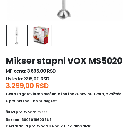
Mikser stapni VOX MS5020
MP cena:
3.695,00
RSD
Ušteda:
396,00
RSD
3.299,00
RSD
Cena za gotovinsko plaćanje i online kupovinu. Cena je važeća
u periodu od 1. do 31. avgust.
Šifra proizvoda:
22777
Barkod: 8606019603564
Deklaracija proizvoda se nalazi na ambalaži.