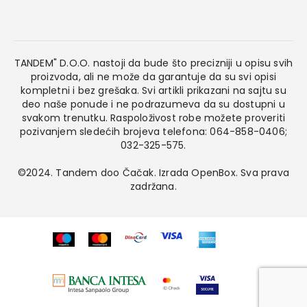
TANDEM" D.O.O. nastoji da bude što precizniji u opisu svih
proizvoda, ali ne može da garantuje da su svi opisi
kompletni i bez grešaka. Svi artikli prikazani na sajtu su
deo naše ponude i ne podrazumeva da su dostupni u
svakom trenutku. Raspoloživost robe možete proveriti
pozivanjem sledećih brojeva telefona: 064-858-0406;
032-325-575.
©2024. Tandem doo Čačak. Izrada
OpenBox
. Sva prava
zadržana.