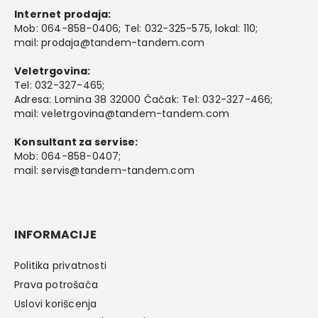
Internet prodaja:
Mob:
064-858-0406
; Tel:
032-325-575
, lokal: 110;
mail:
prodaja@tandem-tandem.com
Veletrgovina:
Tel:
032-327-465
;
Adresa: Lomina 38 32000 Čačak: Tel: 032-327-466;
mail:
veletrgovina@tandem-tandem.com
Konsultant za servise:
Mob:
064-858-0407
;
mail:
servis@tandem-tandem.com
INFORMACIJE
Politika privatnosti
Prava potrošača
Uslovi korišcenja