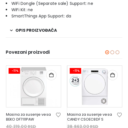
WiFi Dongle (Separate sale) Support: ne
WiFi Kit: ne
SmartThings App Support: da
OPIS PROIZVOĐAČA
Povezani proizvodi
-11%
-11%
Masina za susenje vesa
Masina za susenje vesa
BEKO DF7111PAW
CANDY CSOEC8DF S
Original
Original
40.319,00
RSD
38.863,00
RSD