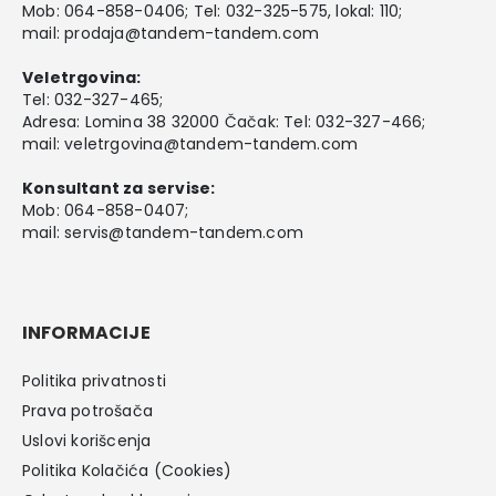
Mob:
064-858-0406
; Tel:
032-325-575
, lokal: 110;
mail:
prodaja@tandem-tandem.com
Veletrgovina:
Tel:
032-327-465
;
Adresa: Lomina 38 32000 Čačak: Tel: 032-327-466;
mail:
veletrgovina@tandem-tandem.com
Konsultant za servise:
Mob:
064-858-0407
;
mail:
servis@tandem-tandem.com
INFORMACIJE
Politika privatnosti
Prava potrošača
Uslovi korišcenja
Politika Kolačića (Cookies)