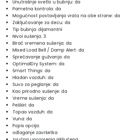
Unutrašnje svetlo u bubnju: da
Pametna kontrola: da
Mogućnost postavljanja vrata na obe strane: da
Zaključavanje za decu: da
Tip bubnja: dijamantni
Nivoi sušenja: 3
Birač vremena sušenja: da
Mixed Load Bell / Damp Alert: da
Sprečavanje gužvanja: da
OptimalDry System: da
Smart Things: da
Hladan vazduh: da
Suvo za peglanje: da
Kao prirodno sušenje: da
Vreme sušenja: da
Peškiri: da
Topao vazduh: da
Vuna: da
Popis opcija:
odlaganje završetka
zvučna upozorenja isključena