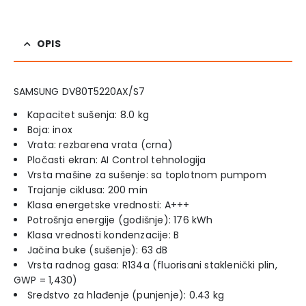
OPIS
SAMSUNG DV80T5220AX/S7
Kapacitet sušenja: 8.0 kg
Boja: inox
Vrata: rezbarena vrata (crna)
Pločasti ekran: AI Control tehnologija
Vrsta mašine za sušenje: sa toplotnom pumpom
Trajanje ciklusa: 200 min
Klasa energetske vrednosti: A+++
Potrošnja energije (godišnje): 176 kWh
Klasa vrednosti kondenzacije: B
Jačina buke (sušenje): 63 dB
Vrsta radnog gasa: R134a (fluorisani staklenički plin,
GWP = 1,430)
Sredstvo za hlađenje (punjenje): 0.43 kg