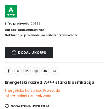
Šifra proizvoda:
20382
Barkod: 8806090604782
Deklaracija proizvoda se nalazi na ambalaži.
DODAJ U KORPU
Energetski razred: A+++ stara klasifikacija
Energetska Nalepnica Proizvoda
Informacioni List Proizvoda
DODAJTE NA LISTU ŽELJA