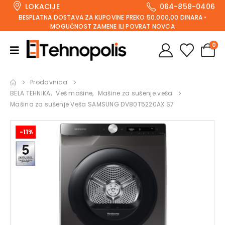
LOKACIJE
064-858-0406
BESPLATNA DOSTAVA ZA KUPOVINE PREKO 50.000,00 DINARA •
MOGUĆNOST ZAMENE ILI POVRAT NOVCA
0
Prodavnica
BELA TEHNIKA
,
Veš mašine
,
Mašine za sušenje veša
Mašina za sušenje Veša SAMSUNG DV80T5220AX S7
-11%