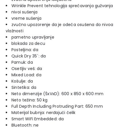
Wrinkle Prevent tehnologija sprečavanja gužvanja
nivoi sušenja
vreme sušenja
zvučno upozorenje da je odeća osušena do nivoa
vlažnosti
pametno upravljanje
blokada za decu
Posteljina: da
Quick Dry 35`: da
Pamuk: da
Osetljiv veš: da
Mixed Load: da
Košulje: da
Sintetika: da
Neto dimenzije (ŠxVxD): 600 x 850 x 600 mm
Neto težina: 50 kg
Full Depth Including Protruding Part: 650 mm
Materijal bubnja: nerđajući čelik
Smart WiFi Embedded: da
Bluetooth: ne