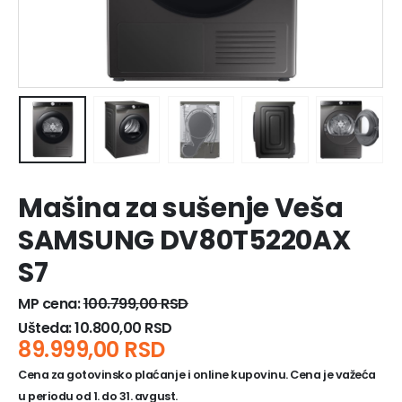
Mašina za sušenje Veša
SAMSUNG DV80T5220AX
S7
MP cena:
100.799,00
RSD
Ušteda:
10.800,00
RSD
89.999,00
RSD
Cena za gotovinsko plaćanje i online kupovinu. Cena je važeća
u periodu od 1. do 31. avgust.