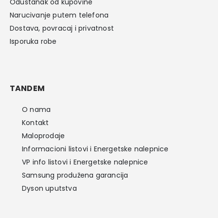
Odustanak od kupovine
Narucivanje putem telefona
Dostava, povracaj i privatnost
Isporuka robe
TANDEM
O nama
Kontakt
Maloprodaje
Informacioni listovi i Energetske nalepnice
VP info listovi i Energetske nalepnice
Samsung produžena garancija
Dyson uputstva