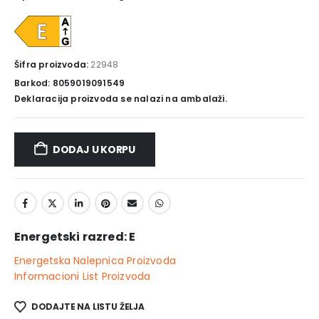
Šifra proizvoda:
22948
Barkod: 8059019091549
Deklaracija proizvoda se nalazi na ambalaži.
DODAJ U KORPU
Energetski razred: E
Energetska Nalepnica Proizvoda
Informacioni List Proizvoda
DODAJTE NA LISTU ŽELJA