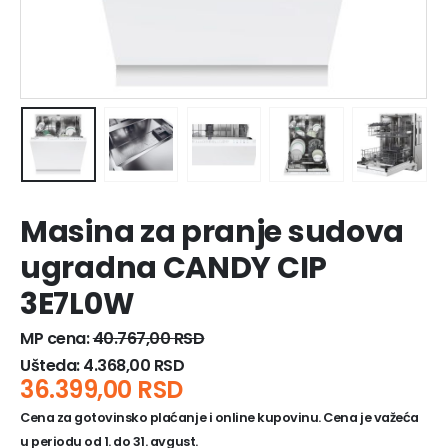
Masina za pranje sudova
ugradna CANDY CIP
3E7L0W
MP cena:
40.767,00
RSD
Ušteda:
4.368,00
RSD
36.399,00
RSD
Cena za gotovinsko plaćanje i online kupovinu. Cena je važeća
u periodu od 1. do 31. avgust.