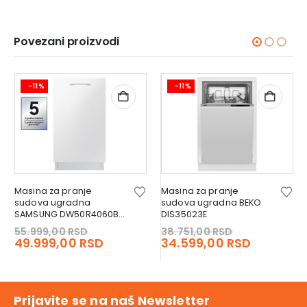
Povezani proizvodi
-11%
-11%
Masina za pranje
Masina za pranje
sudova ugradna
sudova ugradna BEKO
SAMSUNG DW50R4060BB
DIS35023E
EO
Original
Original
55.999,00
RSD
38.751,00
RSD
t
price
Current
price
Current
49.999,00
RSD
34.599,00
RSD
was:
price
was:
price
0 RSD.
55.999,00 RSD.
is:
38.751,00 R
is:
,00 RSD.
49.999,00 RSD.
34.599,0
Prijavite se na naš Newsletter