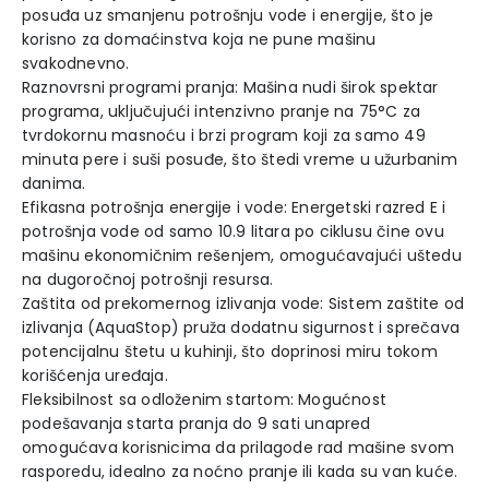
posuđa uz smanjenu potrošnju vode i energije, što je
korisno za domaćinstva koja ne pune mašinu
svakodnevno.
Raznovrsni programi pranja: Mašina nudi širok spektar
programa, uključujući intenzivno pranje na 75°C za
tvrdokornu masnoću i brzi program koji za samo 49
minuta pere i suši posuđe, što štedi vreme u užurbanim
danima.
Efikasna potrošnja energije i vode: Energetski razred E i
potrošnja vode od samo 10.9 litara po ciklusu čine ovu
mašinu ekonomičnim rešenjem, omogućavajući uštedu
na dugoročnoj potrošnji resursa.
Zaštita od prekomernog izlivanja vode: Sistem zaštite od
izlivanja (AquaStop) pruža dodatnu sigurnost i sprečava
potencijalnu štetu u kuhinji, što doprinosi miru tokom
korišćenja uređaja.
Fleksibilnost sa odloženim startom: Mogućnost
podešavanja starta pranja do 9 sati unapred
omogućava korisnicima da prilagode rad mašine svom
rasporedu, idealno za noćno pranje ili kada su van kuće.