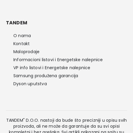
TANDEM
O nama
Kontakt
Maloprodaje
Informacioni listovi i Energetske nalepnice
VP info listovi i Energetske nalepnice
Samsung produžena garancija
Dyson uputstva
TANDEM" D.O.O. nastoji da bude što precizniji u opisu svih
proizvoda, ali ne može da garantuje da su svi opisi
kompletni i bez grešaka. Svi artikli prikazani na sajtu su