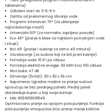
Tabs (prilagođava program multifunkcionalnim
tabletama)
Odloženi start do 3-6-9 h
Zaštita od prekomernog izlivanja vode
Programi: Intenzivan 75° (za uklanjanje
najtvrdokornije masti)
Univerzalni 60° (za normalno zaprljano posuđe)
Eco 45° (pranje A klase sa najnižom potrošnjom vode
i struje)
Brzi 49′ (pranje i sušenje za samo 49 minuta)
Osvežavanje (za sudove koji će biti prani kasnije)
Potrošnja vode: 10.9 l po ciklusu
Potrošnja električne enegije: 93 kWh kroz 100 ciklusa
Nivo buke: 47 dB
Dimenzije (ŠxVxD): 60 x 82 x 55 cm
Napomena: Ugradne mašine za pranje sudova
isporučuju se bez prednjeg panela. Prednji panel
obezbeđuje kupac u boji svoje kuhinje.
EAN: 8059019091549
Optimizovano pranje sa opcijom pola punjenja: Funkcija
pola punjenja omogućava brzo pranje manje količine