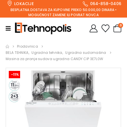
LOKACIJE
064-858-0406
BESPLATNA DOSTAVA ZA KUPOVINE PREKO 50.000,00 DINARA •
MOGUĆNOST ZAMENE ILI POVRAT NOVCA
0
Prodavnica
BELA TEHNIKA
,
Ugradna tehnika
,
Ugradna sudomašina
Masina za pranje sudova ugradna CANDY CIP 3E7L0W
-11%