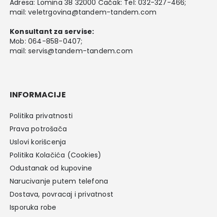
Adresa: Lomina 38 32000 Čačak: Tel: 032-327-466;
mail:
veletrgovina@tandem-tandem.com
Konsultant za servise:
Mob:
064-858-0407
;
mail:
servis@tandem-tandem.com
INFORMACIJE
Politika privatnosti
Prava potrošača
Uslovi korišcenja
Politika Kolačića (Cookies)
Odustanak od kupovine
Narucivanje putem telefona
Dostava, povracaj i privatnost
Isporuka robe