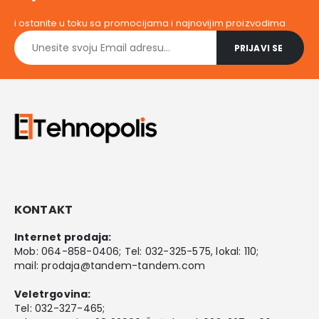
i ostanite u toku sa promocijama i najnovijim proizvodima
KONTAKT
Internet prodaja:
Mob:
064-858-0406
; Tel:
032-325-575
, lokal: 110;
mail:
prodaja@tandem-tandem.com
Veletrgovina:
Tel:
032-327-465
;