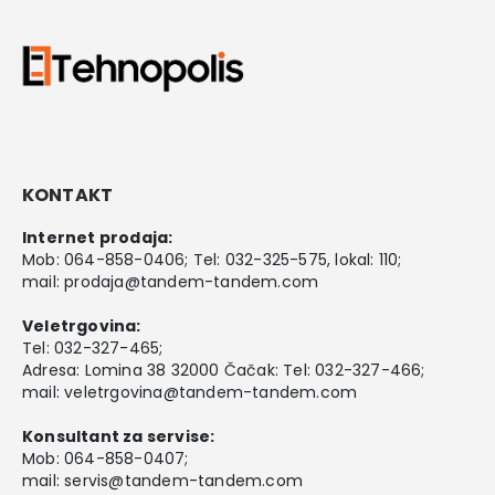
KONTAKT
Internet prodaja:
Mob:
064-858-0406
; Tel:
032-325-575
, lokal: 110;
mail:
prodaja@tandem-tandem.com
Veletrgovina:
Tel:
032-327-465
;
Adresa: Lomina 38 32000 Čačak: Tel: 032-327-466;
mail:
veletrgovina@tandem-tandem.com
Konsultant za servise:
Mob:
064-858-0407
;
mail:
servis@tandem-tandem.com