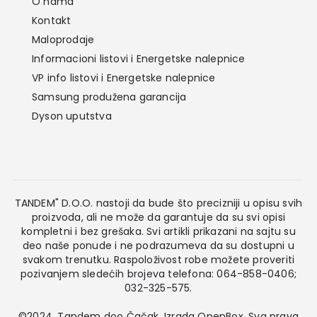
O nama
Kontakt
Maloprodaje
Informacioni listovi i Energetske nalepnice
VP info listovi i Energetske nalepnice
Samsung produžena garancija
Dyson uputstva
TANDEM" D.O.O. nastoji da bude što precizniji u opisu svih
proizvoda, ali ne može da garantuje da su svi opisi
kompletni i bez grešaka. Svi artikli prikazani na sajtu su
deo naše ponude i ne podrazumeva da su dostupni u
svakom trenutku. Raspoloživost robe možete proveriti
pozivanjem sledećih brojeva telefona: 064-858-0406;
032-325-575.
©2024. Tandem doo Čačak. Izrada
OpenBox
. Sva prava