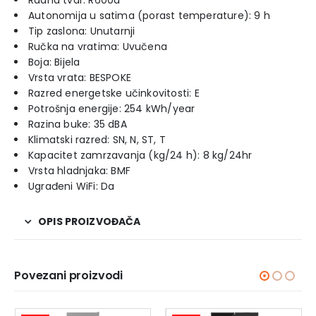
Radna tvar: R600a
Autonomija u satima (porast temperature): 9 h
Tip zaslona: Unutarnji
Ručka na vratima: Uvučena
Boja: Bijela
Vrsta vrata: BESPOKE
Razred energetske učinkovitosti: E
Potrošnja energije: 254 kWh/year
Razina buke: 35 dBA
Klimatski razred: SN, N, ST, T
Kapacitet zamrzavanja (kg/24 h): 8 kg/24hr
Vrsta hladnjaka: BMF
Ugrađeni WiFi: Da
OPIS PROIZVOĐAČA
Povezani proizvodi