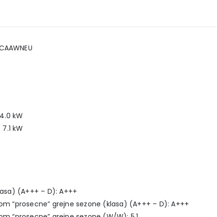
09CAAWNEU
 4.0 kW
 7.1 kW
klasa) (A+++ – D): A+++
okom “prosecne” grejne sezone (klasa) (A+++ – D): A+++
kom “prosecne” grejne sezone (W/W): 5.1