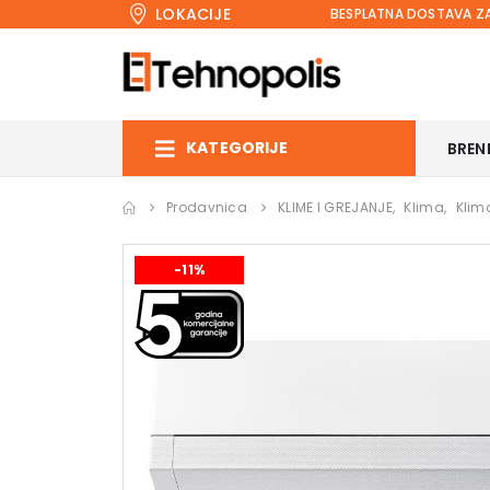
LOKACIJE
BESPLATNA DOSTAVA ZA
KATEGORIJE
BREN
Prodavnica
KLIME I GREJANJE
,
Klima
,
Klim
-11%