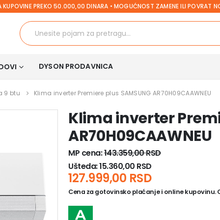
 KUPOVINE PREKO 50.000,00 DINARA • MOGUĆNOST ZAMENE ILI POVRAT 
DYSON PRODAVNICA
DOVI
a 9 btu
Klima inverter Premiere plus SAMSUNG AR70H09CAAWNEU
Klima inverter Pre
AR70H09CAAWNEU
MP cena:
143.359,00
RSD
Ušteda:
15.360,00
RSD
127.999,00
RSD
Cena za gotovinsko plaćanje i online kupovinu. Ce