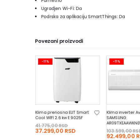
Pametno
Ugradjen Wi-Fi: Da
Podrska za aplikaciju SmartThings: Da
Povezani proizvodi
-11%
-11%
Klima prenosna ELIT Smart
Klima inverter A
Cool WIFI 2.6 kw E 9025F
SAMSUNG
AR09TXEAAWKNE
Original
41.775,00
RSD
price
Current
37.299,00
RSD
103.599,00
RS
was:
price
92.499,00
R