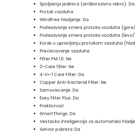
Spoljasnja jedinica (antikorozivno rebro): Da
Protok vazduha
WindFree hladjenje: Da
Podesavanje smera protoka vazduha (gore/
Podesavanje smera protoka vazduha (levo/
Korak u upravljanju protokom vazduha (hlad
Preciscavanje vazduha
Filter PM 1.0: Ne
3-Care filter: Ne
4-in-1 Care Filter: Da
Copper Anti-bacterial Filter: Ne
Samociscenje: Da
Easy Filter Plus: Da
Prakticnost
SmartThings: Da
Vestacka inteligencija za automatsko hladje
Senzor pokreta: Da