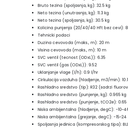
Bruto tezina (spoljasnja, kg): 32.5 kg
Neto tezina (unutrasnja, kg): 11.3 kg
Neto tezina (spoljasnja, kg): 30.5 kg
Kolicina punjenja (20/40/40 Hft bez cevi): 85
Tehnicki podaci
Duzina cevovoda (maks., m): 20 m
Visina cevovoda (maks., m): 10 m
SVC ventil (tecnost (ODxL)): 6.35
SVC ventil (gas (ODxL)): 9.52
Uklanjanje vlage (l/h): 0.9 l/hr
Cirkulacija vazduha (hladjenje, m3/min): 10
Rashladno sredstvo (tip): R32 (sadrzi fluo
Rashladno sredstvo (punjenje, kg): 0.965 kg
Rashladno sredstvo (punjenje, tCO2e): 0.6
Niska ambijentalna (hladjenje, degC): -10~
Niska ambijentalna (grejanje, degC): -15~2
Spoljasnja jedinica (kompresorskog tipa): B