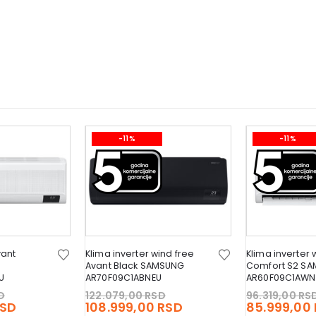
-11%
-11%
vant
Klima inverter wind free
Klima inverter 
Avant Black SAMSUNG
Comfort S2 S
U
AR70F09C1ABNEU
AR60F09C1AWN
Original
Original
D
122.079,00
RSD
96.319,00
RS
price
Current
price
Current
SD
108.999,00
RSD
85.999,00