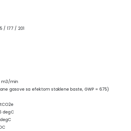
 / 177 / 201
.1 m3/min
rovane gasove sa efektom staklene baste, GWP = 675)
5 tCO2e
46 degC
4 degC
LDC