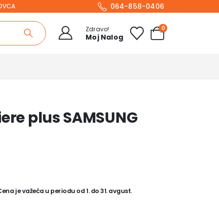
064-858-0406
NOVCA
0
Zdravo!
Moj Nalog
miere plus SAMSUNG
na je važeća u periodu od 1. do 31. avgust.