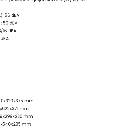
): 56 dBA
): 59 dBA
8/16 dBA
5 dBA
 950x320x375 mm
13x622x371 mm
889x299x230 mm
790x548x285 mm