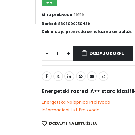
Šifra proizvoda:
19159
Barkod: 8806090250439
Deklaracija proizvoda se nalazi na ambalaži.
DODAJ U KORPU
Energetski razred: A++ stara klasifi
Energetska Nalepnica Proizvoda
Informacioni List Proizvoda
DODAJTE NA LISTU ŽELJA