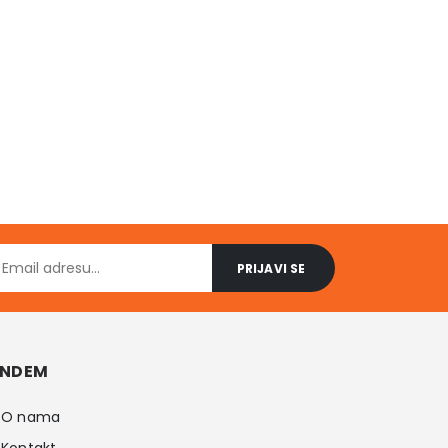
NDEM
O nama