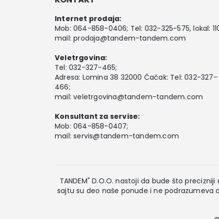
Internet prodaja:
Mob:
064-858-0406
; Tel:
032-325-575
, lokal: 11
mail:
prodaja@tandem-tandem.com
Veletrgovina:
Tel:
032-327-465
;
Adresa: Lomina 38 32000 Čačak: Tel: 032-327-
466;
mail:
veletrgovina@tandem-tandem.com
Konsultant za servise:
Mob:
064-858-0407
;
mail:
servis@tandem-tandem.com
TANDEM" D.O.O. nastoji da bude što precizniji u
sajtu su deo naše ponude i ne podrazumeva da