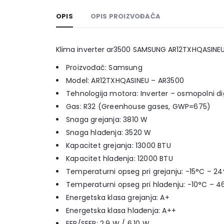
OPIS
OPIS PROIZVOĐAČA
Klima inverter ar3500 SAMSUNG AR12TXHQASINE
Proizvođač: Samsung
Model: AR12TXHQASINEU – AR3500
Tehnologija motora: Inverter – osmopolni dig
Gas: R32 (Greenhouse gases, GWP=675)
Snaga grejanja: 3810 W
Snaga hlađenja: 3520 W
Kapacitet grejanja: 13000 BTU
Kapacitet hlađenja: 12000 BTU
Temperaturni opseg pri grejanju: -15°C – 2
Temperaturni opseg pri hlađenju: -10°C – 4
Energetska klasa grejanja: A+
Energetska klasa hlađenja: A++
EER/SEER: 2,9 W / 6,10 W