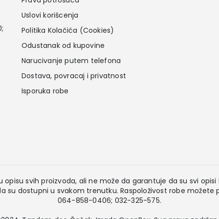
Prava potrošača
Uslovi korišcenja
0;
Politika Kolačića (Cookies)
Odustanak od kupovine
Narucivanje putem telefona
Dostava, povracaj i privatnost
Isporuka robe
 opisu svih proizvoda, ali ne može da garantuje da su svi opisi k
 su dostupni u svakom trenutku. Raspoloživost robe možete pr
064-858-0406; 032-325-575.