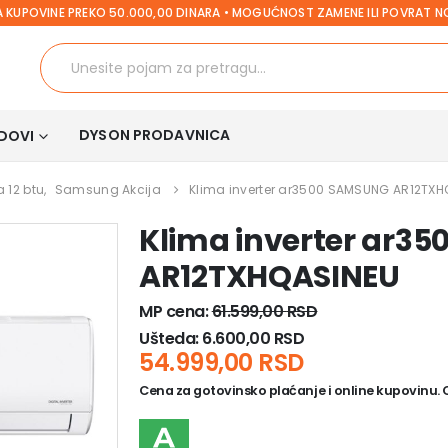
 KUPOVINE PREKO 50.000,00 DINARA • MOGUĆNOST ZAMENE ILI POVRAT 
DYSON PRODAVNICA
DOVI
a 12 btu
,
Samsung Akcija
Klima inverter ar3500 SAMSUNG AR12TXH
Klima inverter ar3
AR12TXHQASINEU
MP cena:
61.599,00
RSD
Ušteda:
6.600,00
RSD
54.999,00
RSD
Cena za gotovinsko plaćanje i online kupovinu. Ce