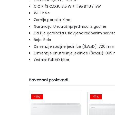
C.O.P./S.C.O.P.: 3,5 W / 11,95 BTU / hW
Wi-Fi: Ne
Zemlja porekla: Kina
Garancija: Unutrašnja jedinica: 2 godine
Da li je garancija uslovljena redovnim servi
Boja: Bela
Dimenzije spoljne jedinice (ŠxVxD): 720 
Dimenzije unutrašnje jedinice (ŠxVxD): 8
Ostalo: Full HD filter
Povezani proizvodi
-11%
-11%