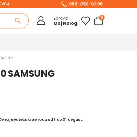
064-858-0406
NOVCA
0
Zdravo!
Moj Nalog
QASINEU
500 SAMSUNG
na je važeća u periodu od 1. do 31. avgust.