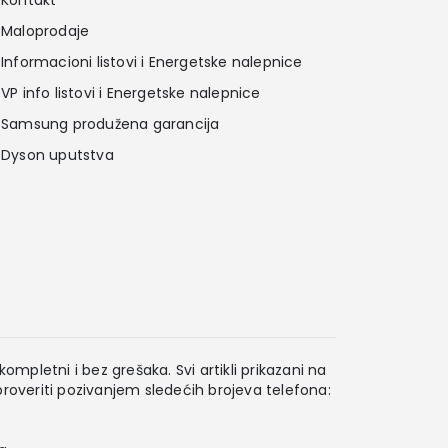
Kontakt
Maloprodaje
Informacioni listovi i Energetske nalepnice
VP info listovi i Energetske nalepnice
Samsung produžena garancija
Dyson uputstva
ompletni i bez grešaka. Svi artikli prikazani na
overiti pozivanjem sledećih brojeva telefona: