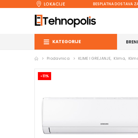
LOKACIJE
BESPLATNA DOSTAVA ZA
KATEGORIJE
BREN
Prodavnica
KLIME I GREJANJE
,
Klima
,
Klim
-11%