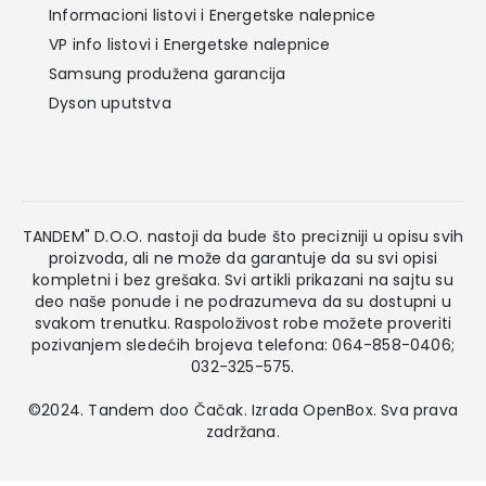
Informacioni listovi i Energetske nalepnice
VP info listovi i Energetske nalepnice
Samsung produžena garancija
Dyson uputstva
TANDEM" D.O.O. nastoji da bude što precizniji u opisu svih
proizvoda, ali ne može da garantuje da su svi opisi
kompletni i bez grešaka. Svi artikli prikazani na sajtu su
deo naše ponude i ne podrazumeva da su dostupni u
svakom trenutku. Raspoloživost robe možete proveriti
pozivanjem sledećih brojeva telefona: 064-858-0406;
032-325-575.
©2024. Tandem doo Čačak. Izrada
OpenBox
. Sva prava
zadržana.