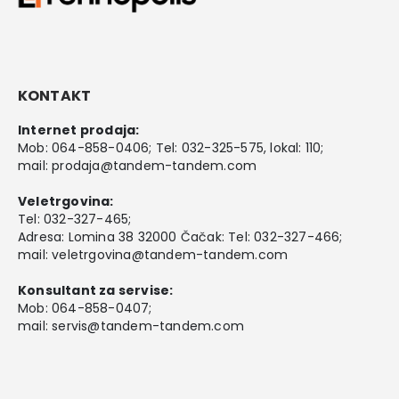
KONTAKT
Internet prodaja:
Mob:
064-858-0406
; Tel:
032-325-575
, lokal: 110;
mail:
prodaja@tandem-tandem.com
Veletrgovina:
Tel:
032-327-465
;
Adresa: Lomina 38 32000 Čačak: Tel: 032-327-466;
mail:
veletrgovina@tandem-tandem.com
Konsultant za servise:
Mob:
064-858-0407
;
mail:
servis@tandem-tandem.com