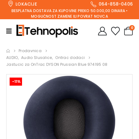
LOKACIJE
064-858-0406
BESPLATNA DOSTAVA ZA KUPOVINE PREKO 50.000,00 DINARA •
MOGUĆNOST ZAMENE ILI POVRAT NOVCA
0
Prodavnica
AUDIO
,
Audio Slusalice
,
Ontrac dodaci
Jastucic za OnTrac DYSON Prussian Blue 974195 08
-11%