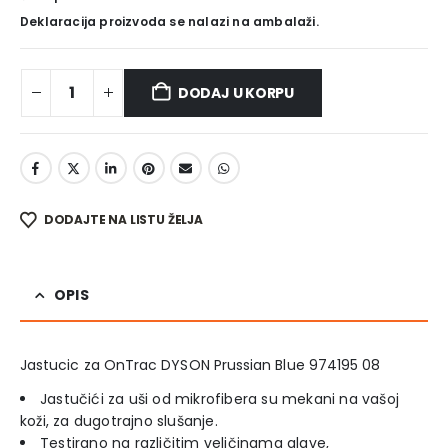
Deklaracija proizvoda se nalazi na ambalaži.
DODAJ U KORPU
DODAJTE NA LISTU ŽELJA
OPIS
Jastucic za OnTrac DYSON Prussian Blue 974195 08
Jastučići za uši od mikrofibera su mekani na vašoj
koži, za dugotrajno slušanje.
Testirano na različitim veličinama glave,