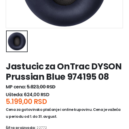
Jastucic za OnTrac DYSON
Prussian Blue 974195 08
MP cena:
5.823,00
RSD
Ušteda:
624,00
RSD
5.199,00
RSD
Cena za gotovinsko plaćanje i online kupovinu. Cena je važeća
u periodu od 1. do 31. avgust.
Šifra proizvoda:
22772