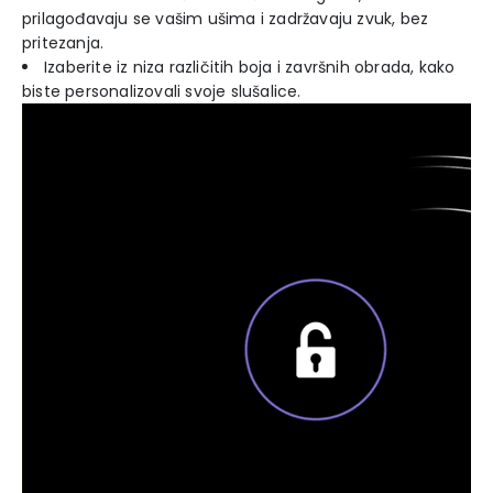
prilagođavaju se vašim ušima i zadržavaju zvuk, bez
pritezanja.
Izaberite iz niza različitih boja i završnih obrada, kako
biste personalizovali svoje slušalice.