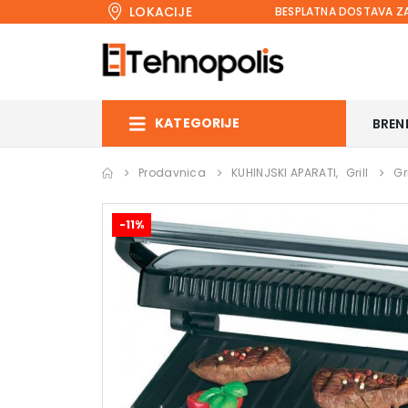
LOKACIJE
BESPLATNA DOSTAVA ZA
KATEGORIJE
BREN
Prodavnica
KUHINJSKI APARATI
,
Grill
Gr
-11%