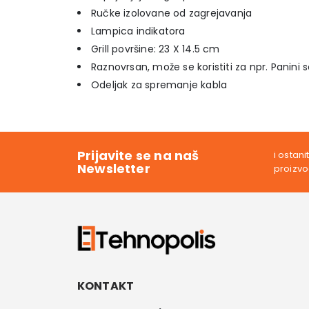
Ručke izolovane od zagrejavanja
Lampica indikatora
Grill površine: 23 X 14.5 cm
Raznovrsan, može se koristiti za npr. Panini 
Odeljak za spremanje kabla
Prijavite se na naš
i ostan
Newsletter
proizv
KONTAKT