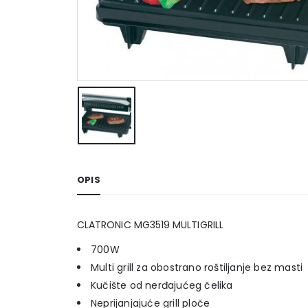
OPIS
CLATRONIC MG3519 MULTIGRILL
700W
Multi grill za obostrano roštiljanje bez masti
Kučište od nerđajućeg čelika
Neprijanjajuće grill ploče