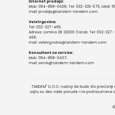
Internet prodaja:
Mob:
064-858-0406
; Tel:
032-325-575
, lokal: 11
mail:
prodaja@tandem-tandem.com
Veletrgovina:
Tel:
032-327-465
;
Adresa: Lomina 38 32000 Čačak: Tel: 032-327-
466;
mail:
veletrgovina@tandem-tandem.com
Konsultant za servise:
Mob:
064-858-0407
;
mail:
servis@tandem-tandem.com
TANDEM" D.O.O. nastoji da bude što precizniji u
sajtu su deo naše ponude i ne podrazumeva da
©