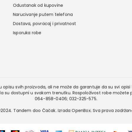
Odustanak od kupovine
Narucivanje putem telefona
Dostava, povracaj i privatnost
Isporuka robe
 opisu svih proizvoda, ali ne može da garantuje da su svi opisi k
 su dostupni u svakom trenutku. Raspoloživost robe možete pr
064-858-0406; 032-325-575.
2024. Tandem doo Čačak. Izrada
OpenBox
. Sva prava zadržan