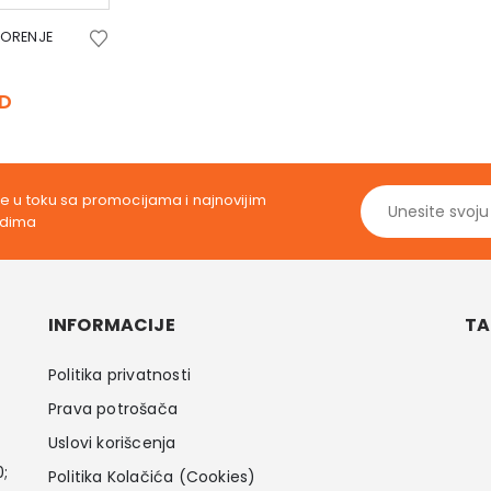
GORENJE
Original
price
Current
D
was:
price
3.359,00 RSD.
is:
2.999,00 RSD.
ite u toku sa promocijama i najnovijim
odima
INFORMACIJE
TA
Politika privatnosti
Prava potrošača
Uslovi korišcenja
0;
Politika Kolačića (Cookies)