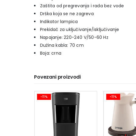
Zaštita od pregrevanja i rada bez vode
Drška koja se ne zagreva
Indikator lampica
Prekidač za uključivanje/isključivanje
Napajanje: 220-240 V/50-60 Hz
Dužina kabla: 70 cm
Boja: crna
Povezani proizvodi
-11%
-11%