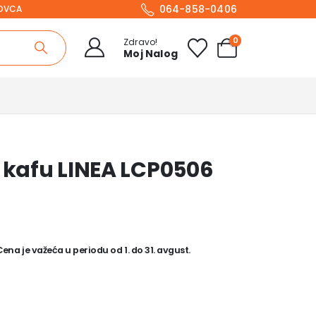
064-858-0406
NOVCA
0
Zdravo!
Moj Nalog
a kafu LINEA LCP0506
na je važeća u periodu od 1. do 31. avgust.