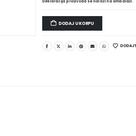
Deklaracija proizvoda se nalazi na ambalaži.
DODAJ U KORPU
DODAJTE