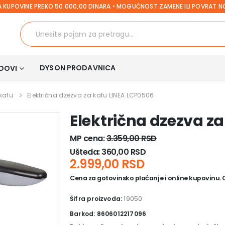
 KUPOVINE PREKO 50.000,00 DINARA • MOGUĆNOST ZAMENE ILI POVRAT 
DYSON PRODAVNICA
DOVI
kafu
Električna dzezva za kafu LINEA LCP0506
Električna dzezva z
MP cena:
3.359,00
RSD
Ušteda:
360,00
RSD
2.999,00
RSD
Cena za gotovinsko plaćanje i online kupovinu. Ce
Šifra proizvoda:
19050
Barkod: 8606012217096