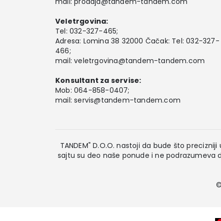
mail:
prodaja@tandem-tandem.com
Veletrgovina:
Tel:
032-327-465
;
Adresa: Lomina 38 32000 Čačak: Tel: 032-327-
466;
mail:
veletrgovina@tandem-tandem.com
Konsultant za servise:
Mob:
064-858-0407
;
mail:
servis@tandem-tandem.com
TANDEM" D.O.O. nastoji da bude što precizniji u
sajtu su deo naše ponude i ne podrazumeva da
©