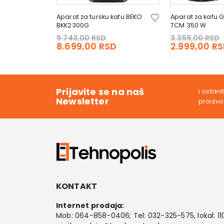
Aparat za tursku kafu BEKO
Aparat za kafu 
BKK2300G
TCM 350 W
Original
9.743,00
RSD
3.359,00
RSD
price
Current
8.699,00
RSD
2.999,00
RS
was:
price
9.743,00 RSD.
is:
8.699,00 RSD.
Prijavite se na naš
i ostan
Newsletter
proizv
KONTAKT
Internet prodaja:
Mob:
064-858-0406
; Tel:
032-325-575
, lokal: 11