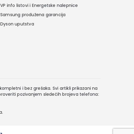
VP info listovi i Energetske nalepnice
Samsung produžena garancija
Dyson uputstva
ompletni i bez grešaka. Svi artikli prikazani na
overiti pozivanjem sledećih brojeva telefona:
a.