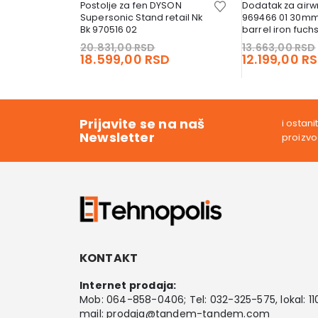
Postolje za fen DYSON
Dodatak za air
Supersonic Stand retail Nk
969466 01 30mm
Bk 970516 02
barrel iron fuchs
YSON
Original
20.831,00
RSD
13.663,00
RSD
price
Current
18.599,00
RSD
12.199,00
R
riginal
was:
price
rice
Current
D
20.831,00 RSD.
is:
as:
price
18.599,00 RSD.
.599,00 RSD.
is:
4.999,00 RSD.
Prijavite se na naš
i ostan
Newsletter
proizv
KONTAKT
Internet prodaja:
Mob:
064-858-0406
; Tel:
032-325-575
, lokal: 11
mail:
prodaja@tandem-tandem.com