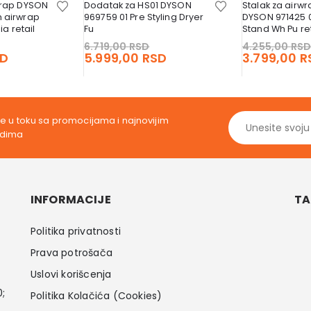
wrap DYSON
Dodatak za HS01 DYSON
Stalak za airwr
 airwrap
969759 01 Pre Styling Dryer
DYSON 971425 
ia retail
Fu
Stand Wh Pu ret
Original
Original
6.719,00
RSD
4.255,00
RS
price
Current
price
Current
SD
5.999,00
RSD
3.799,00
R
was:
price
was:
price
13.663,00 RSD.
is:
6.719,00 RSD.
is:
12.199,00 RSD.
5.999,00 RSD.
ite u toku sa promocijama i najnovijim
odima
INFORMACIJE
TA
Politika privatnosti
Prava potrošača
Uslovi korišcenja
0;
Politika Kolačića (Cookies)