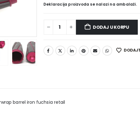
Deklaracija proizvoda se nalazi na ambalaži.
DODAJ U KORPU
DODAJTE
ap barrel iron fuchsia retail