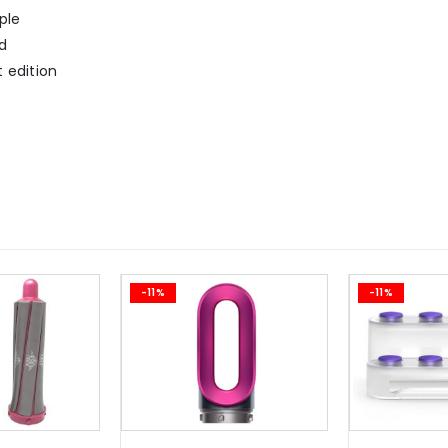
ple
d
t edition
-11%
-11%