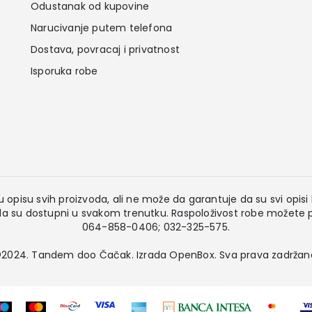
Odustanak od kupovine
Narucivanje putem telefona
Dostava, povracaj i privatnost
Isporuka robe
 opisu svih proizvoda, ali ne može da garantuje da su svi opisi k
 su dostupni u svakom trenutku. Raspoloživost robe možete pr
064-858-0406; 032-325-575.
2024. Tandem doo Čačak. Izrada
OpenBox
. Sva prava zadržan