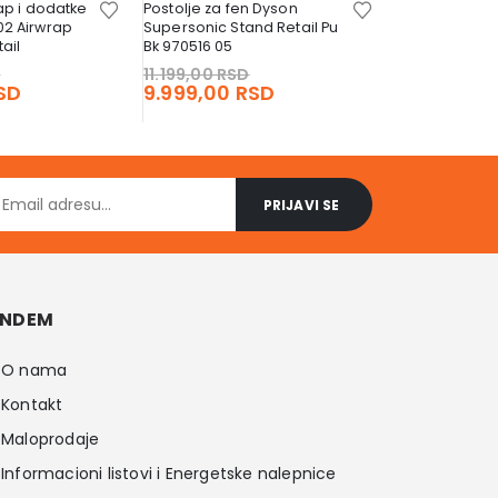
ap i dodatke
Postolje za fen Dyson
02 Airwrap
Supersonic Stand Retail Pu
ail
Bk 970516 05
Snale za kos
Original
Original
D
11.199,00
RSD
973267 01
price
Current
price
Current
SD
9.999,00
RSD
was:
price
was:
price
5.599,00
RS
4.999,00
4.255,00 RSD.
is:
11.199,00 RSD.
is:
3.799,00 RSD.
9.999,00 RSD.
NDEM
O nama
Kontakt
Maloprodaje
Informacioni listovi i Energetske nalepnice