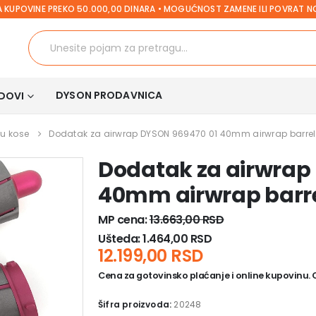
 KUPOVINE PREKO 50.000,00 DINARA • MOGUĆNOST ZAMENE ILI POVRAT 
DYSON PRODAVNICA
DOVI
u kose
Dodatak za airwrap DYSON 969470 01 40mm airwrap barrel i
Dodatak za airwrap
40mm airwrap barrel 
MP cena:
13.663,00
RSD
Ušteda:
1.464,00
RSD
12.199,00
RSD
Cena za gotovinsko plaćanje i online kupovinu. Ce
Šifra proizvoda:
20248