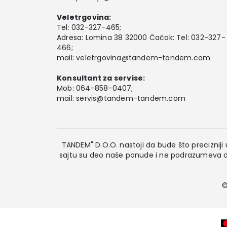
Veletrgovina:
Tel:
032-327-465
;
Adresa: Lomina 38 32000 Čačak: Tel: 032-327-
466;
mail:
veletrgovina@tandem-tandem.com
Konsultant za servise:
Mob:
064-858-0407
;
mail:
servis@tandem-tandem.com
TANDEM" D.O.O. nastoji da bude što precizniji u
sajtu su deo naše ponude i ne podrazumeva da
©