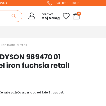
064-858-0406
NOVCA
0
Zdravo!
Moj Nalog
ron fuchsia retail
 DYSON 969470 01
iron fuchsia retail
na je važeća u periodu od 1. do 31. avgust.