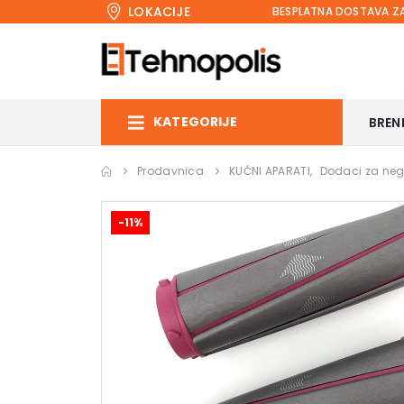
LOKACIJE
BESPLATNA DOSTAVA ZA
KATEGORIJE
BREN
Prodavnica
KUĆNI APARATI
,
Dodaci za neg
-11%