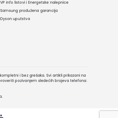
VP info listovi i Energetske nalepnice
Samsung produžena garancija
Dyson uputstva
ompletni i bez grešaka. Svi artikli prikazani na
overiti pozivanjem sledećih brojeva telefona:
a.