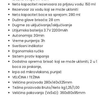
Neto kapacitet rezervoara za prljavu vodu: 150 ml
Rezervoar za vodu koji se može ukloniti
Neto kapacitet boce sa sprejom: 280 ml
Dužina glave brisača: 28 cm
Dugme za uključivanje/isključivanje
Litijumska baterija 3.7V 2200mAh
Autonomija: 30min
Vreme punjenja: 3h
Svetlosni indikator
Ergonomska ručka
Sistem protiv kapanja
Dodatna oprema: brisač koji se može ukloniti, 2 u 1
boca za prskanje,
krpa od mikrovlakana, punjač
VELIČINA I TEŽINA
Veličina proizvoda 280x140x325mm
Težina proizvoda Bruto/Neto kg:1,25/1,00
Veličina pakovanja (VxŠxD): 360x80x95mm