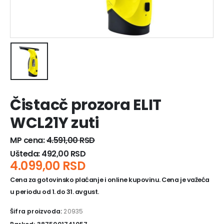
Čistacč prozora ELIT
WCL21Y zuti
MP cena:
4.591,00
RSD
Ušteda:
492,00
RSD
4.099,00
RSD
Cena za gotovinsko plaćanje i online kupovinu. Cena je važeća
u periodu od 1. do 31. avgust.
Šifra proizvoda:
20935