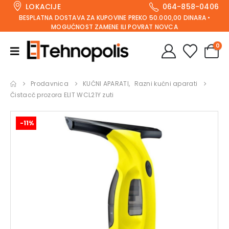
LOKACIJE
064-858-0406
BESPLATNA DOSTAVA ZA KUPOVINE PREKO 50.000,00 DINARA •
MOGUĆNOST ZAMENE ILI POVRAT NOVCA
0
Prodavnica
KUĆNI APARATI
,
Razni kućni aparati
Čistacč prozora ELIT WCL21Y zuti
-11%