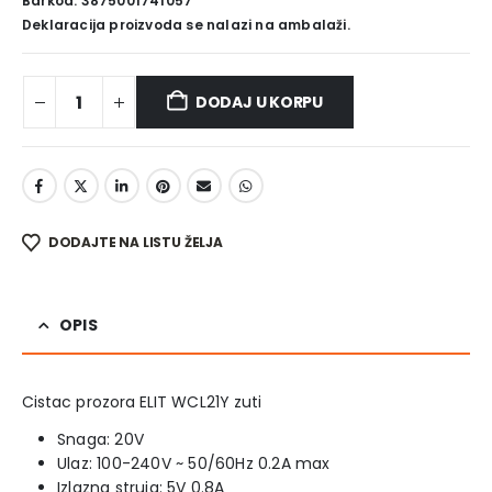
Barkod: 3875001741057
Deklaracija proizvoda se nalazi na ambalaži.
DODAJ U KORPU
DODAJTE NA LISTU ŽELJA
OPIS
Cistac prozora ELIT WCL21Y zuti
Snaga: 20V
Ulaz: 100-240V ~ 50/60Hz 0.2A max
Izlazna struja: 5V 0.8A