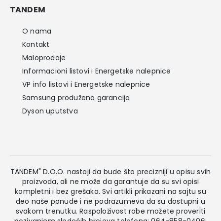
TANDEM
O nama
Kontakt
Maloprodaje
Informacioni listovi i Energetske nalepnice
VP info listovi i Energetske nalepnice
Samsung produžena garancija
Dyson uputstva
TANDEM" D.O.O. nastoji da bude što precizniji u opisu svih
proizvoda, ali ne može da garantuje da su svi opisi
kompletni i bez grešaka. Svi artikli prikazani na sajtu su
deo naše ponude i ne podrazumeva da su dostupni u
svakom trenutku. Raspoloživost robe možete proveriti
pozivanjem sledećih brojeva telefona: 064-858-0406;