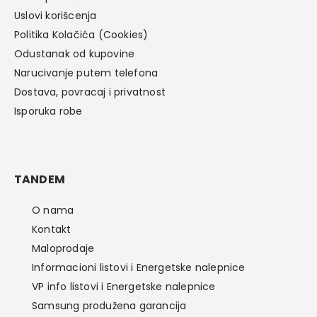
Uslovi korišcenja
Politika Kolačića (Cookies)
Odustanak od kupovine
Narucivanje putem telefona
Dostava, povracaj i privatnost
Isporuka robe
TANDEM
O nama
Kontakt
Maloprodaje
Informacioni listovi i Energetske nalepnice
VP info listovi i Energetske nalepnice
Samsung produžena garancija