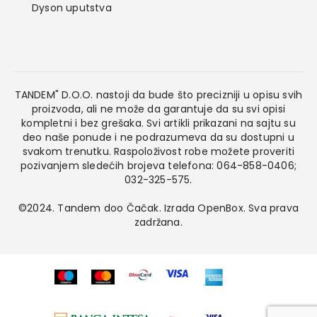
Dyson uputstva
TANDEM" D.O.O. nastoji da bude što precizniji u opisu svih
proizvoda, ali ne može da garantuje da su svi opisi
kompletni i bez grešaka. Svi artikli prikazani na sajtu su
deo naše ponude i ne podrazumeva da su dostupni u
svakom trenutku. Raspoloživost robe možete proveriti
pozivanjem sledećih brojeva telefona: 064-858-0406;
032-325-575.
©2024. Tandem doo Čačak. Izrada
OpenBox
. Sva prava
zadržana.