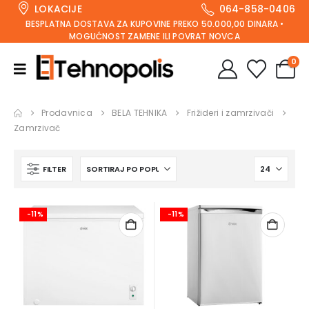
LOKACIJE
064-858-0406
BESPLATNA DOSTAVA ZA KUPOVINE PREKO 50.000,00 DINARA •
MOGUĆNOST ZAMENE ILI POVRAT NOVCA
0
Prodavnica
BELA TEHNIKA
Frižideri i zamrzivači
Zamrzivač
FILTER
-11%
-11%