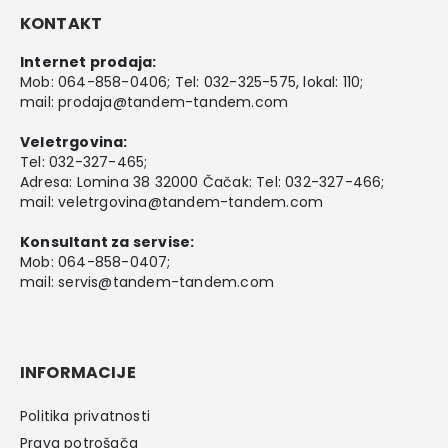
KONTAKT
Internet prodaja:
Mob:
064-858-0406
; Tel:
032-325-575
, lokal: 110;
mail:
prodaja@tandem-tandem.com
Veletrgovina:
Tel:
032-327-465
;
Adresa: Lomina 38 32000 Čačak: Tel: 032-327-466;
mail:
veletrgovina@tandem-tandem.com
Konsultant za servise:
Mob:
064-858-0407
;
mail:
servis@tandem-tandem.com
INFORMACIJE
Politika privatnosti
Prava potrošača