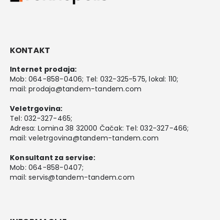
KONTAKT
Internet prodaja:
Mob:
064-858-0406
; Tel:
032-325-575
, lokal: 110;
mail:
prodaja@tandem-tandem.com
Veletrgovina:
Tel:
032-327-465
;
Adresa: Lomina 38 32000 Čačak: Tel: 032-327-466;
mail:
veletrgovina@tandem-tandem.com
Konsultant za servise:
Mob:
064-858-0407
;
mail:
servis@tandem-tandem.com