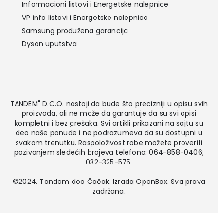
Informacioni listovi i Energetske nalepnice
VP info listovi i Energetske nalepnice
Samsung produžena garancija
Dyson uputstva
TANDEM" D.O.O. nastoji da bude što precizniji u opisu svih
proizvoda, ali ne može da garantuje da su svi opisi
kompletni i bez grešaka. Svi artikli prikazani na sajtu su
deo naše ponude i ne podrazumeva da su dostupni u
svakom trenutku. Raspoloživost robe možete proveriti
pozivanjem sledećih brojeva telefona: 064-858-0406;
032-325-575.
©2024. Tandem doo Čačak. Izrada
OpenBox
. Sva prava
zadržana.