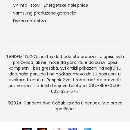
VP info listovi i Energetske nalepnice
Samsung produžena garancija
Dyson uputstva
TANDEM" D.O.O. nastoji da bude što precizniji u opisu svih
proizvoda, ali ne može da garantuje da su svi opisi
kompletni i bez grešaka. Svi artikli prikazani na sajtu su
deo naše ponude i ne podrazumeva da su dostupni u
svakom trenutku. Raspoloživost robe možete proveriti
pozivanjem sledećih brojeva telefona: 064-858-0406;
032-325-575.
©2024. Tandem doo Čačak. Izrada
OpenBox
. Sva prava
zadržana.