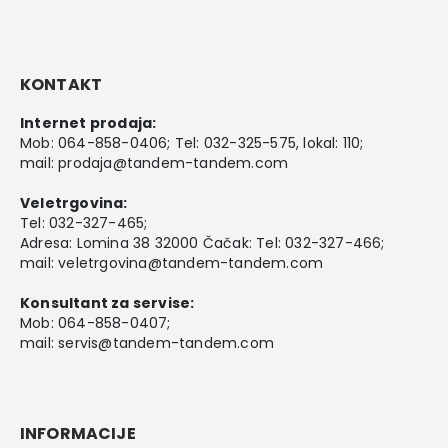
KONTAKT
Internet prodaja:
Mob:
064-858-0406
; Tel:
032-325-575
, lokal: 110;
mail:
prodaja@tandem-tandem.com
Veletrgovina:
Tel:
032-327-465
;
Adresa: Lomina 38 32000 Čačak: Tel: 032-327-466;
mail:
veletrgovina@tandem-tandem.com
Konsultant za servise:
Mob:
064-858-0407
;
mail:
servis@tandem-tandem.com
INFORMACIJE