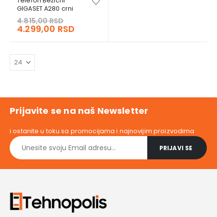
Telefon Bežični
GIGASET A280 crni
Original
4.815,00
RSD
price
Current
4.299,00
RSD
was:
price
4.815,00 RSD.
is:
4.299,00 RSD.
Prijavite se na naš Newsletter
i ostanite u toku sa promocijama i najnovijim proizvodima